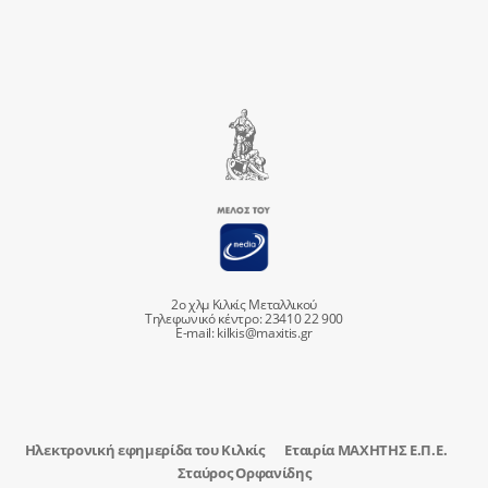
2ο χλμ Κιλκίς Μεταλλικού
Τηλεφωνικό κέντρο: 23410 22 900
E-mail:
kilkis@maxitis.gr
Ηλεκτρονική εφημερίδα του Κιλκίς
Εταιρία ΜΑΧΗΤΗΣ Ε.Π.Ε.
Σταύρος Ορφανίδης