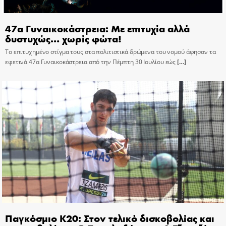
47α Γυναικοκάστρεια: Με επιτυχία αλλά
δυστυχώς… χωρίς φώτα!
Το επιτυχημένο στίγμα τους στα πολιτιστικά δρώμενα του νομού άφησαν τα
εφετινά 47α Γυναικοκάστρεια από την Πέμπτη 30 Ιουλίου εώς
[…]
Παγκόσμιο Κ20: Στον τελικό δισκοβολίας και