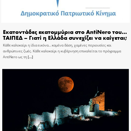
Εκατοντάδες εκατομμύρια στο AntiNero του…
ΤΑΙΠΕΔ – Γιατί η Ελλάδα συνεχίζει να καίγεται;
Κάθε καλοκαίρι η ίδια εικόνα… καμένα δάση, χαμένες περιουσίες και
ανθρώπινες ζωές. Κάθε καλοκαίρι η κυβέρνηση επικαλείται το πρόγραμμα
AntiNero ως τη
[…]