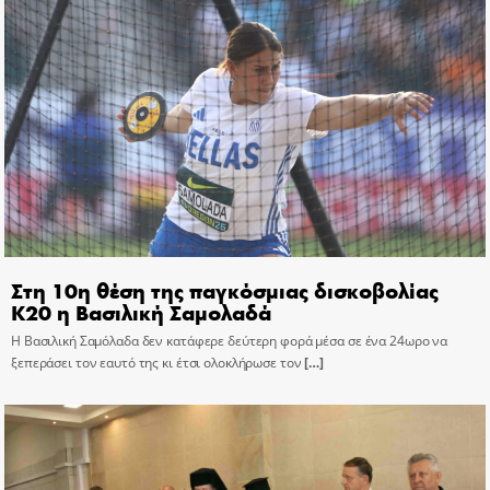
Στη 10η θέση της παγκόσμιας δισκοβολίας
Κ20 η Βασιλική Σαμολαδά
Η Βασιλική Σαμόλαδα δεν κατάφερε δεύτερη φορά μέσα σε ένα 24ωρο να
ξεπεράσει τον εαυτό της κι έτσι ολοκλήρωσε τον
[…]