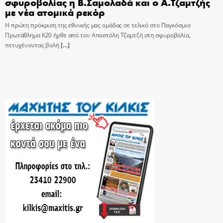
σφυροβολίας η Β.Σαμολαδά και ο Α.Τζαμτζής
με νέα ατομικά ρεκόρ
Η πρώτη πρόκριση της εθνικής μας ομάδας σε τελικό στο Παγκόσμιο
Πρωτάθλημα Κ20 ήρθε από τον Αποστόλη Τζαμτζή στη σφυροβολία,
πετυχένοντας βολή
[…]