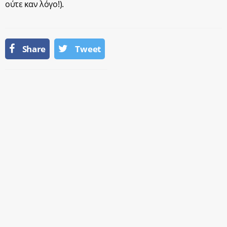
ούτε καν λόγο!).
Share
Tweet