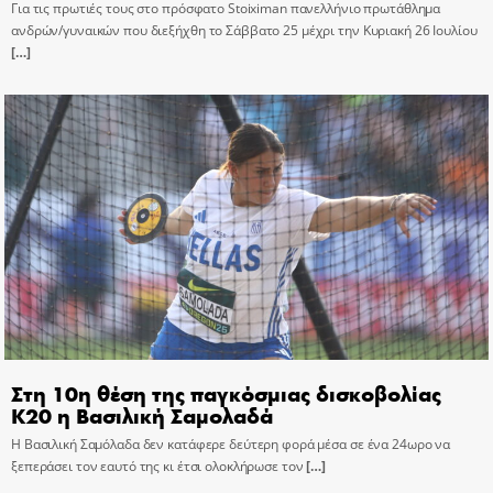
Για τις πρωτιές τους στο πρόσφατο Stoiximan πανελλήνιο πρωτάθλημα
ανδρών/γυναικών που διεξήχθη το Σάββατο 25 μέχρι την Κυριακή 26 Ιουλίου
[…]
Στη 10η θέση της παγκόσμιας δισκοβολίας
Κ20 η Βασιλική Σαμολαδά
Η Βασιλική Σαμόλαδα δεν κατάφερε δεύτερη φορά μέσα σε ένα 24ωρο να
ξεπεράσει τον εαυτό της κι έτσι ολοκλήρωσε τον
[…]