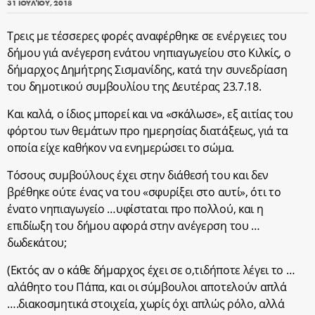
31 ΙΟΥΛΊΟΥ, 2018
Τρεις με τέσσερες φορές αναφέρθηκε σε ενέργειες του
δήμου γιά ανέγερση ενάτου νηπιαγωγείου στο Κιλκίς, ο
δήμαρχος Δημήτρης Σισμανίδης, κατά την συνεδρίαση
του δημοτικού συμβουλίου της Δευτέρας 23.7.18.
Και καλά, ο ίδιος μπορεί και να «σκάλωσε», εξ αιτίας του
φόρτου των θεμάτων προ ημερησίας διατάξεως, γιά τα
οποία είχε καθήκον να ενημερώσει το σώμα.
Τόσους συμβούλους έχει στην διάθεσή του και δεν
βρέθηκε ούτε ένας να του «σφυρίξει στο αυτί», ότι το
ένατο νηπιαγωγείο …υφίσταται προ πολλού, και η
επιδίωξη του δήμου αφορά στην ανέγερση του …
δωδεκάτου;
(Εκτός αν ο κάθε δήμαρχος έχει σε ο,τιδήποτε λέγει το …
αλάθητο του Πάπα, και οι σύμβουλοι αποτελούν απλά
….διακοσμητικά στοιχεία, χωρίς όχι απλώς ρόλο, αλλά