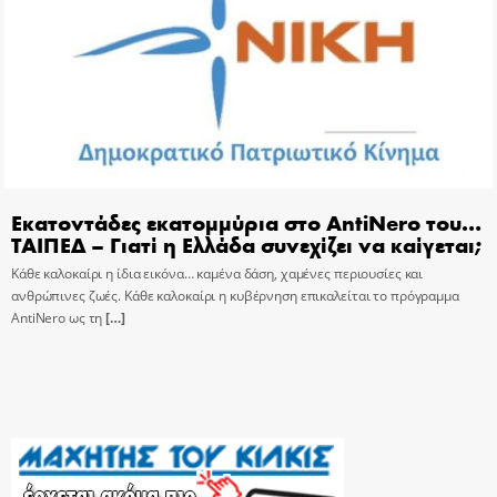
Εκατοντάδες εκατομμύρια στο AntiNero του…
ΤΑΙΠΕΔ – Γιατί η Ελλάδα συνεχίζει να καίγεται;
Κάθε καλοκαίρι η ίδια εικόνα… καμένα δάση, χαμένες περιουσίες και
ανθρώπινες ζωές. Κάθε καλοκαίρι η κυβέρνηση επικαλείται το πρόγραμμα
AntiNero ως τη
[…]