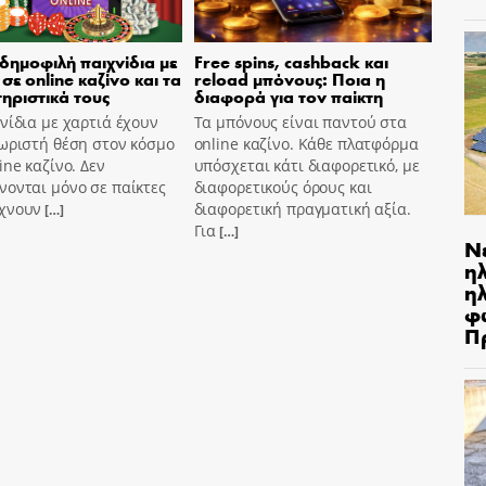
 δημοφιλή παιχνίδια με
Free spins, cashback και
σε online καζίνο και τα
reload μπόνους: Ποια η
ηριστικά τους
διαφορά για τον παίκτη
νίδια με χαρτιά έχουν
Τα μπόνους είναι παντού στα
ωριστή θέση στον κόσμο
online καζίνο. Κάθε πλατφόρμα
ine καζίνο. Δεν
υπόσχεται κάτι διαφορετικό, με
ονται μόνο σε παίκτες
διαφορετικούς όρους και
χνουν
διαφορετική πραγματική αξία.
[…]
Για
[…]
Ν
η
ηλ
φ
Π