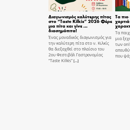
Διαγωνισμός καλύτερης πίτας
Τα πιο
στο “Taste Kilkis” 2026 Φέρε
χαρτιά 
μια πίτα και γίνε …
χαρακτ
διασημόπιτα!
Τα παιχ
Ένας μοναδικός διαγωνισμός για
μια ξεχ
την καλύτερη πίτα στο ν. Κιλκίς
των onl
θα διεξαχθεί στο πλαίσιο του
απευθύν
2ου Φεστιβάλ Γαστρονομίας
που ψά
“Taste Kilkis”
[…]