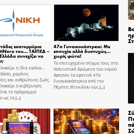
Β
η
Σ
τάδες εκατομμύρια
47α Γυναικοκάστρεια: Με
tiNero του… ΤΑΙΠΕΔ –
επιτυχία αλλά δυστυχώς…
 Ελλάδα συνεχίζει να
χωρίς φώτα!
ι;
Το επιτυχημένο στίγμα τους στα
λοκαίρι η ίδια εικόνα…
πολιτιστικά δρώμενα του νομού
 δάση, χαμένες
άφησαν τα εφετινά 47α
ίες και ανθρώπινες ζωές.
Γυναικοκάστρεια από την
αλοκαίρι η κυβέρνηση
Πέμπτη 30 Ιουλίου εώς
[…]
ίται το πρόγραμμα
o ως τη
[…]
Σ
Π
π
Σ