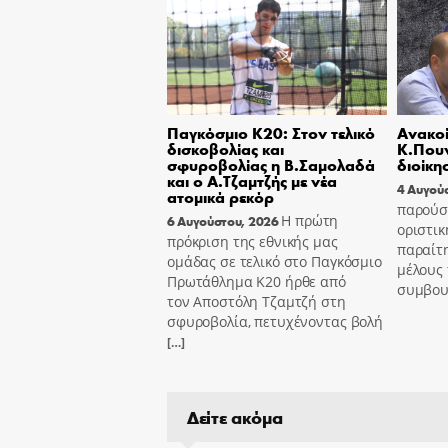
Παγκόσμιο Κ20: Στον τελικό
Ανακοί
δισκοβολίας και
Κ.Πουν
σφυροβολίας η Β.Σαμολαδά
διοίκη
και ο Α.Τζαμτζής με νέα
4 Αυγού
ατομικά ρεκόρ
παρούσ
Η πρώτη
6 Αυγούστου, 2026
οριστικ
πρόκριση της εθνικής μας
παραίτ
ομάδας σε τελικό στο Παγκόσμιο
μέλους 
Πρωτάθλημα Κ20 ήρθε από
συμβου
τον Αποστόλη Τζαμτζή στη
σφυροβολία, πετυχένοντας βολή
[…]
Δείτε ακόμα