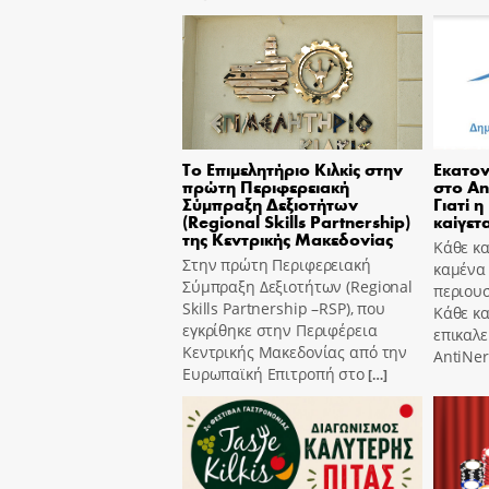
Το Επιμελητήριο Κιλκίς στην
Εκατον
πρώτη Περιφερειακή
στο An
Σύμπραξη Δεξιοτήτων
Γιατί η
(Regional Skills Partnership)
καίγετα
της Κεντρικής Μακεδονίας
Κάθε κα
Στην πρώτη Περιφερειακή
καμένα
Σύμπραξη Δεξιοτήτων (Regional
περιουσ
Skills Partnership –RSP), που
Κάθε κ
εγκρίθηκε στην Περιφέρεια
επικαλε
Κεντρικής Μακεδονίας από την
AntiNer
Ευρωπαϊκή Επιτροπή στο
[…]