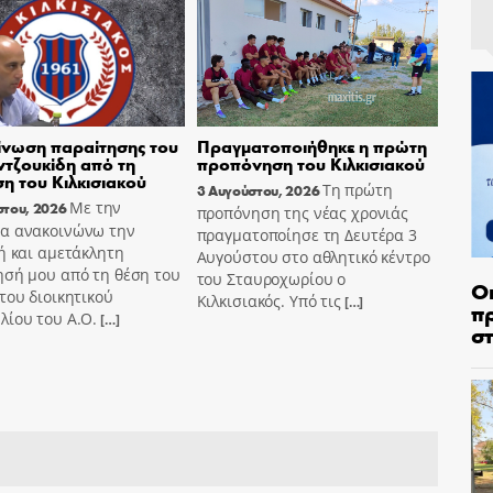
νωση παραίτησης του
Πραγματοποιήθηκε η πρώτη
τζουκίδη από τη
προπόνηση του Κιλκισιακού
ση του Κιλκισιακού
Τη πρώτη
3 Αυγούστου, 2026
Με την
στου, 2026
προπόνηση της νέας χρονιάς
α ανακοινώνω την
πραγματοποίησε τη Δευτέρα 3
ή και αμετάκλητη
Αυγούστου στο αθλητικό κέντρο
ησή μου από τη θέση του
του Σταυροχωρίου ο
Ο
του διοικητικού
Κιλκισιακός. Υπό τις
[…]
π
λίου του Α.Ο.
[…]
σ