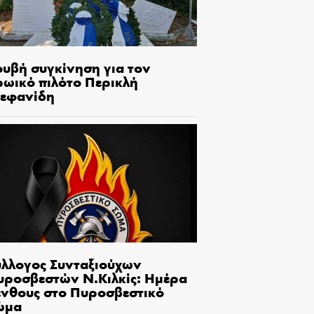
ουβή συγκίνηση για τον
ρωικό πιλότο Περικλή
τεφανίδη
ύλλογος Συνταξιούχων
υροσβεστών Ν.Κιλκίς: Ημέρα
ένθους στο Πυροσβεστικό
ώμα