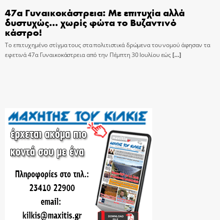
47α Γυναικοκάστρεια: Με επιτυχία αλλά
δυστυχώς… χωρίς φώτα το Βυζαντινό
κάστρο!
Το επιτυχημένο στίγμα τους στα πολιτιστικά δρώμενα του νομού άφησαν τα
εφετινά 47α Γυναικοκάστρεια από την Πέμπτη 30 Ιουλίου εώς
[…]