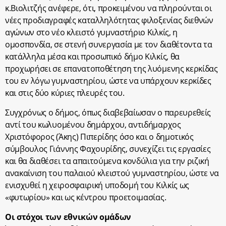
κ.Βιολιτζής ανέφερε, ότι, προκειμένου να πληρούνται οι
νέες προδιαγραφές καταλληλότητας φιλοξενίας διεθνών
αγώνων στο νέο κλειστό γυμναστήριο Κιλκίς, η
ομοσπονδία, σε στενή συνεργασία με τον διαθέτοντα τα
κατάλληλα μέσα και προσωπικό δήμο Κιλκίς, θα
προχωρήσει σε επανατοποθέτηση της λυόμενης κερκίδας
του εν λόγω γυμναστηρίου, ώστε να υπάρχουν κερκίδες
και στις δύο κύριες πλευρές του.
Συγχρόνως ο δήμος, όπως διαβεβαίωσαν ο παρευρεθείς
αντί του κωλυομένου δημάρχου, αντιδήμαρχος
Χριστόφορος (Άκης) Πιπερίδης όσο και ο δημοτικός
σύμβουλος Γιάννης Φαχουρίδης, συνεχίζει τις εργασίες
και θα διαθέσει τα απαιτούμενα κονδύλια για την ριζική
ανακαίνιση του παλαιού κλειστού γυμναστηρίου, ώστε να
ενισχυθεί η χειροσφαιρική υποδομή του Κιλκίς ως
«φυτωρίου» και ως κέντρου προετοιμασίας.
Οι στόχοι των εθνικών ομάδων