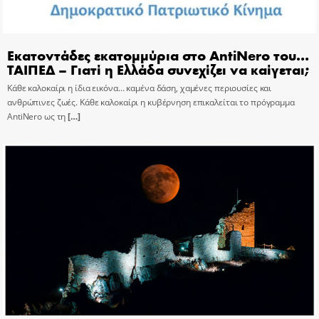
Εκατοντάδες εκατομμύρια στο AntiNero του…
ΤΑΙΠΕΔ – Γιατί η Ελλάδα συνεχίζει να καίγεται;
Κάθε καλοκαίρι η ίδια εικόνα… καμένα δάση, χαμένες περιουσίες και
ανθρώπινες ζωές. Κάθε καλοκαίρι η κυβέρνηση επικαλείται το πρόγραμμα
AntiNero ως τη
[…]