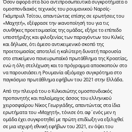
Όσον αφορά στα δύο αντιπροσωπευτικά συγκροτήματα ο
ομοσπονδιακός τεχνικός του ρουμανικού Ναρσίς-
Γκάμπριελ Τσίτου, απαντώντας επίσης σε ερωτήσεις του
«Μαχητή», εξέφρασε την ικανοποίησή του για τις
συνθήκες προετοιμασίας της ομάδας, εξήρε το επίπεδο
υποστήριξης και φιλοξενίας των παραγόντων του Κιλκίς
και δήλωσε, ότι άμεσο αντικειμενικό σκοπό της
προετοιμασίας αποτελεί η καλύτερη δυνατή παρουσία
στο επικείμενο πανευρωπαϊκό πρωτάθλημα της Κροατίας,
ενώ η όλη στελέχωση και το πρόγραμμα αποσκοπούν στο
να παρουσιάσει η Ρουμανία αξιόμαχο συγκρότημα στο
παγκόσμιο πρωτάθλημα εφήβων του 2021 στην Ελλάδα.
Από την πλευρά του ο Κιλκισιώτης ομοσπονδιακός
προπονητής και παλαίμαχος άσσος του ελληνικού
χειροσφαίρου Νίκος Γεωργιάδης, απαντώντας στα ίδια
ερωτήματα του «Μαχητή», τόνισε ότι αφ΄ενός μεν η
ομάδα έχει συγκροτηθεί με πρώτη επιδίωξη να εξελιχθεί
σε μια ισχυρή εθνική εφήβων του 2021, εν όψει του