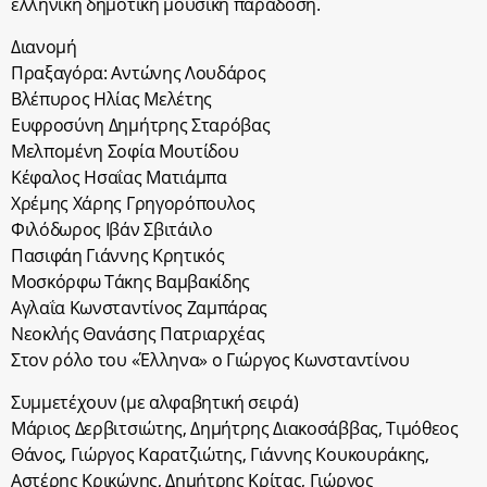
ελληνική δημοτική μουσική παράδοση.
Διανομή
Πραξαγόρα: Αντώνης Λουδάρος
Βλέπυρος Ηλίας Μελέτης
Ευφροσύνη Δημήτρης Σταρόβας
Μελπομένη Σοφία Μουτίδου
Κέφαλος Ησαΐας Ματιάμπα
Χρέμης Χάρης Γρηγορόπουλος
Φιλόδωρος Ιβάν Σβιτάιλο
Πασιφάη Γιάννης Κρητικός
Μοσκόρφω Τάκης Βαμβακίδης
Αγλαΐα Κωνσταντίνος Ζαμπάρας
Νεοκλής Θανάσης Πατριαρχέας
Στον ρόλο του «Έλληνα» ο Γιώργος Κωνσταντίνου
Συμμετέχουν (με αλφαβητική σειρά)
Μάριος Δερβιτσιώτης, Δημήτρης Διακοσάββας, Τιμόθεος
Θάνος, Γιώργος Καρατζιώτης, Γιάννης Κουκουράκης,
Αστέρης Κρικώνης, Δημήτρης Κρίτας, Γιώργος