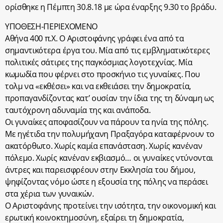
ορίσθηκε η Πέμπτη 30.8.18 με ώρα έναρξης 9.30 το βράδυ.
ΥΠΟΘΕΣΗ-ΠΕΡΙΕΧΟΜΕΝΟ
Αθήνα 400 π.Χ. Ο Αριστοφάνης γράφει ένα από τα
σημαντικότερα έργα του. Μία από τις εμβληματικότερες
πολιτικές σάτιρες της παγκόσμιας λογοτεχνίας. Μία
κωμωδία που φέρνει στο προσκήνιο τις γυναίκες. Που
τολμ να «εκθέσει» και να εκθειάσει την δημοκρατία,
προπαγανδίζοντας κατ’ ουσίαν την ίδια της τη δύναμη ως
ταυτόχρονη αδυναμία της και ανάποδα.
Οι γυναίκες αποφασίζουν να πάρουν τα ηνία της πόλης.
Με ηγέτιδα την πολυμήχανη Πραξαγόρα καταφέρνουν το
ακατόρθωτο. Χωρίς καμία επανάσταση. Χωρίς κανέναν
πόλεμο. Χωρίς κανέναν εκβιασμό… οι γυναίκες ντύνονται
άντρες και παρεισφρέουν στην Εκκλησία του δήμου,
ψηφίζοντας νόμο ώστε η εξουσία της πόλης να περάσει
στα χέρια των γυναικών.
Ο Αριστοφάνης προτείνει την ισότητα, την οικονομική και
ερωτική κοινοκτημοσύνη, εξαίρει τη δημοκρατία,