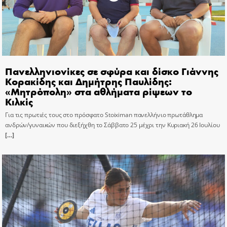
Πανελληνιονίκες σε σφύρα και δίσκο Γιάννης
Κορακίδης και Δημήτρης Παυλίδης:
«Μητρόπολη» στα αθλήματα ρίψεων το
Κιλκίς
Για τις πρωτιές τους στο πρόσφατο Stoiximan πανελλήνιο πρωτάθλημα
ανδρών/γυναικών που διεξήχθη το Σάββατο 25 μέχρι την Κυριακή 26 Ιουλίου
[…]