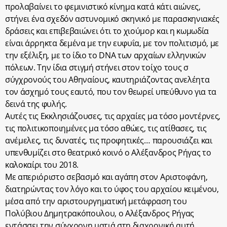
προλαβαίνει το φεμινιστικό κίνημα κατά κάτι αιώνες,
στήνει ένα σχεδόν αστυνομικό σκηνικό με παρασκηνιακές
δράσεις και επιβεβαιώνει ότι το χιούμορ και η κωμωδία
είναι άρρηκτα δεμένα με την ευφυΐα, με τον πολιτισμό, με
την εξέλιξη, με το ίδιο το DNA των αρχαίων ελληνικών
πόλεων. Την ίδια στιγμή στήνει στον τοίχο τους σ
σύγχρονούς του Αθηναίους, καυτηριάζοντας ανελέητα
τον άσχημό τους εαυτό, που τον θεωρεί υπεύθυνο για τα
δεινά της φυλής.
Αυτές τις Εκκλησιάζουσες, τις αρχαίες μα τόσο μοντέρνες,
τις πολιτικοποιημένες μα τόσο αθώες, τις ατίθασες, τις
ανέμελες, τις δυνατές, τις προφητικές… παρουσιάζει και
υπενθυμίζει στο θεατρικό κοινό ο Αλέξανδρος Ρήγας το
καλοκαίρι του 2018.
Με απεριόριστο σεβασμό και αγάπη στον Αριστοφάνη,
διατηρώντας τον λόγο και το ύφος του αρχαίου κειμένου,
μέσα από την αριστουργηματική μετάφραση του
Πολύβιου Δημητρακόπουλου, ο Αλέξανδρος Ρήγας
εντάσσει την σύγχρονη ματιά στη διαχρονική αυτή