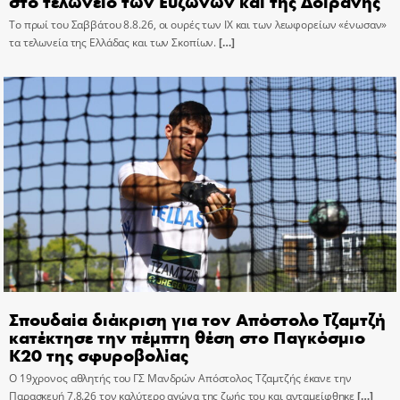
στο τελωνείο των Ευζώνων και της Δοϊράνης
Το πρωί του Σαββάτου 8.8.26, οι ουρές των ΙΧ και των λεωφορείων «ένωσαν»
τα τελωνεία της Ελλάδας και των Σκοπίων.
[…]
Σπουδαία διάκριση για τον Απόστολο Τζαμτζή
κατέκτησε την πέμπτη θέση στο Παγκόσμιο
Κ20 της σφυροβολίας
Ο 19χρονος αθλητής του ΓΣ Μανδρών Απόστολος Τζαμτζής έκανε την
Παρασκευή 7.8.26 τον καλύτερο αγώνα της ζωής του και ανταμείφθηκε
[…]