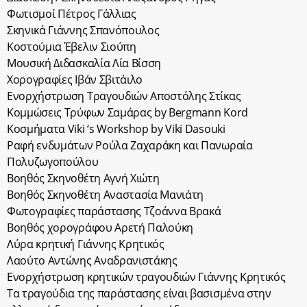
Φωτισμοί Πέτρος Γάλλιας
Σκηνικά Γιάννης Σπανόπουλος
Κοστούμια Έβελιν Σιούπη
Μουσική Διδασκαλία Λία Βίσση
Χορογραφίες Ιβάν Σβιτάιλο
Ενορχήστρωση Τραγουδιών Αποστόλης Στίκας
Κομμώσεις Τρύφων Σαμάρας by Bergmann Kord
Κοσμήματα Viki ‘s Workshop by Viki Dasouki
Ραφή ενδυμάτων Ρούλα Ζαχαράκη και Πανωραία
Πολυζωγοπούλου
Βοηθός Σκηνοθέτη Αγνή Χιώτη
Βοηθός Σκηνοθέτη Αναστασία Μανιάτη
Φωτογραφίες παράστασης Τζοάννα Βρακά
Βοηθός χορογράφου Αρετή Παλούκη
Λύρα κρητική Γιάννης Κρητικός
Λαούτο Αντώνης Αναδρανιστάκης
Ενορχήστρωση κρητικών τραγουδιών Γιάννης Κρητικός
Τα τραγούδια της παράστασης είναι βασισμένα στην