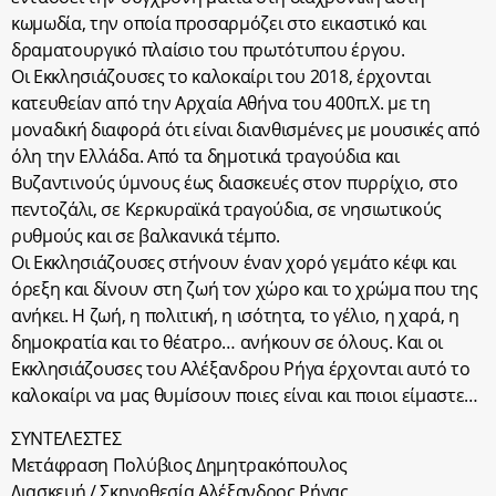
κωμωδία, την οποία προσαρμόζει στο εικαστικό και
δραματουργικό πλαίσιο του πρωτότυπου έργου.
Οι Εκκλησιάζουσες το καλοκαίρι του 2018, έρχονται
κατευθείαν από την Αρχαία Αθήνα του 400π.Χ. με τη
μοναδική διαφορά ότι είναι διανθισμένες με μουσικές από
όλη την Ελλάδα. Από τα δημοτικά τραγούδια και
Βυζαντινούς ύμνους έως διασκευές στον πυρρίχιο, στο
πεντοζάλι, σε Κερκυραϊκά τραγούδια, σε νησιωτικούς
ρυθμούς και σε βαλκανικά τέμπο.
Οι Εκκλησιάζουσες στήνουν έναν χορό γεμάτο κέφι και
όρεξη και δίνουν στη ζωή τον χώρο και το χρώμα που της
ανήκει. Η ζωή, η πολιτική, η ισότητα, το γέλιο, η χαρά, η
δημοκρατία και το θέατρο… ανήκουν σε όλους. Και οι
Εκκλησιάζουσες του Αλέξανδρου Ρήγα έρχονται αυτό το
καλοκαίρι να μας θυμίσουν ποιες είναι και ποιοι είμαστε…
ΣΥΝΤΕΛΕΣΤΕΣ
Μετάφραση Πολύβιος Δημητρακόπουλος
Διασκευή / Σκηνοθεσία Αλέξανδρος Ρήγας