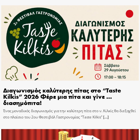
Διαγωνισμός καλύτερης πίτας στο “Taste
Kilkis” 2026 Φέρε μια πίτα και γίνε …
διασημόπιτα!
Ένας μοναδικός διαγωνισμός για την καλύτερη πίτα στο ν. Κιλκίς θα διεξαχθεί
στο πλαίσιο του 2ου Φεστιβάλ Γαστρονομίας “Taste Kilkis”
[…]