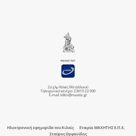
2ο χλμ Κιλκίς Μεταλλικού
Τηλεφωνικό κέντρο: 23410 22 900
E-mail:
kilkis@maxitis.gr
Ηλεκτρονική εφημερίδα του Κιλκίς
Εταιρία ΜΑΧΗΤΗΣ Ε.Π.Ε.
Σταύρος Ορφανίδης