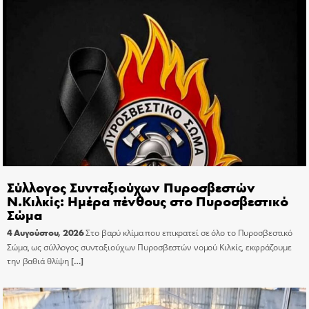
Σύλλογος Συνταξιούχων Πυροσβεστών
Ν.Κιλκίς: Ημέρα πένθους στο Πυροσβεστικό
Σώμα
4 Αυγούστου, 2026
Στο βαρύ κλίμα που επικρατεί σε όλο το Πυροσβεστικό
Σώμα, ως σύλλογος συνταξιούχων Πυροσβεστών νομού Κιλκίς, εκφράζουμε
την βαθιά θλίψη
[…]