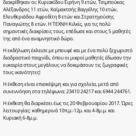
διακρίθηκαν οι: Κυριακίδου Ειρήνη 9 ετών, Τσιμπούκας
Αλέξανδρος 11 ετών, Καϊμακτσής Βαγγέλης 10 ετών,
Ελευθεριάδου Αφροδίτη 8 ετών και Στρατηγούσης
Παναγιώτης 8 ετών. Η ΤΕΧΝΗ Κιλκίς, για τις πολύ
σημαντικές διακρίσεις τους, επέδωσε και στους 5 μαθητές
της από ένα αναμνηστικό δώρο.
Η εκδήλωση έκλεισε με μπουφέ και με ένα πολύ ξεχωριστό
διαδραστικό παιχνίδι, όπου οι μικροί μαθητές έδωσαν την
ευκαιρία στους μεγάλους να δοκιμάσουν τις ζωγραφικές
τους ικανότητες!
Η έκθεση είναι επισκέψιμη και για σχολεία, μετά από
συνεννόηση στα τηλέφωνα: 23410 24217 και 6944 244761.
Η έκθεση θα διαρκέσει έως τις 20 Φεβρουαρίου 2017. Ώρες
λειτουργίας: καθημερινά 10π.μ.-12μ. και 4-8μ.μ. και
Κυριακή 6-8μ.μ.