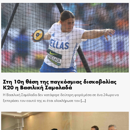
Στη 10η θέση της παγκόσμιας δισκοβολίας
Κ20 η Βασιλική Σαμολαδά
Η Βασιλική Σαμόλαδα δεν κατάφερε δεύτερη φορά μέσα σε ένα 24ωρο να
ξεπεράσει τον εαυτό της κι έτσι ολοκλήρωσε τον
[…]