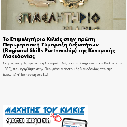
Το Επιμελητήριο Κιλκίς στην πρώτη
Περιφερειακή Σύμπραξη Δεξιοτήτων
(Regional Skills Partnership) της Κεντρικής
Μακεδονίας
Στην πρώτη Περιφερειακή Σύμπραξη Δεξιοτήτων (Regional Skills Partnership
–RSP), που εγκρίθηκε στην Περιφέρεια Κεντρικής Μακεδονίας από την
Ευρωπαϊκή Επιτροπή στο
[…]