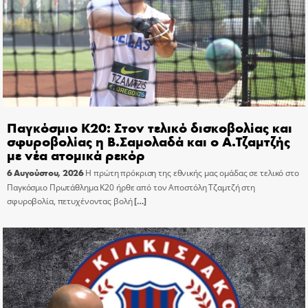
Παγκόσμιο Κ20: Στον τελικό δισκοβολίας και
σφυροβολίας η Β.Σαμολαδά και ο Α.Τζαμτζής
με νέα ατομικά ρεκόρ
6 Αυγούστου, 2026
Η πρώτη πρόκριση της εθνικής μας ομάδας σε τελικό στο
Παγκόσμιο Πρωτάθλημα Κ20 ήρθε από τον Αποστόλη Τζαμτζή στη
σφυροβολία, πετυχένοντας βολή
[…]