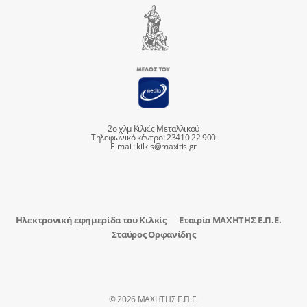
2ο χλμ Κιλκίς Μεταλλικού
Τηλεφωνικό κέντρο: 23410 22 900
E-mail:
kilkis@maxitis.gr
Ηλεκτρονική εφημερίδα του Κιλκίς
Εταιρία ΜΑΧΗΤΗΣ Ε.Π.Ε.
Σταύρος Ορφανίδης
© 2026 ΜΑΧΗΤΗΣ Ε.Π.Ε.