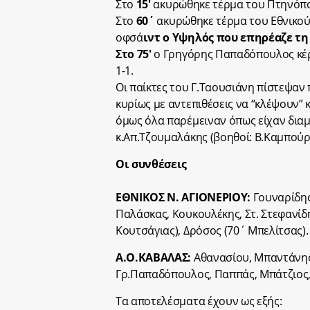
Στο
15′
ακυρώθηκε τέρμα του Πτηνόπο
Στο
60΄
ακυρώθηκε τέρμα του Εθνικού
οφσά
ιντ ο Υψηλός που επηρέαζε τη
Στο 75′
ο Γρηγόρης Παπαδόπουλος κέρδι
1-1.
Οι παίκτες του Γ.Ταουσιάνη πίστεψαν
κυρίως με αντεπιθέσεις να “κλέψουν”
όμως όλα παρέμειναν όπως είχαν διαμ
κ.Απ.Τζουμαλάκης (βοηθοί: Β.Καμπούρ
Οι συνθέσεις
ΕΘΝΙΚΟΣ Ν. ΑΓΙΟΝΕΡΙΟΥ:
Γουναρίδης
Παλάσκας, Κουκουλέκης, Στ. Στεφανίδ
Κουτσάγιας), Δρόσος (70΄ Μπελίτσας).
A.O.ΚΑΒΑΛΑΣ:
Αθανασίου, Μπαντάνης,
Γρ.Παπαδόπουλος, Παππάς, Μπάτζιος,
Τα αποτελέσματα έχουν ως εξής: