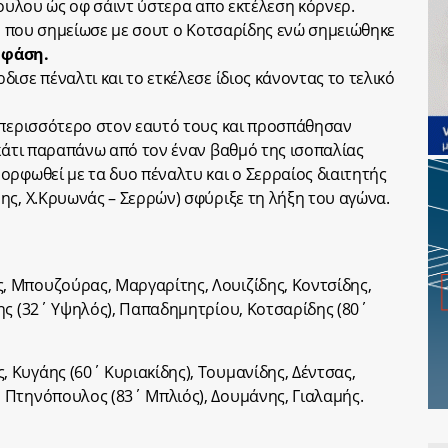
υλου ώς οφ σάιντ ύστερα απο εκτέλεση κόρνερ.
 που σημείωσε με σουτ ο Κοτσαρίδης ενώ σημειώθηκε
 φάση.
σε πέναλτι και το ετκέλεσε ίδιος κάνοντας το τελικό
 περισσότερο στον εαυτό τους και προσπάθησαν
 κάτι παραπάνω από τον έναν βαθμό της ισοπαλίας
ορφωθεί με τα δυο πέναλτυ και ο Σερραίος διαιτητής
ης, Χ.Κρυωνάς – Σερρών) σφύριξε τη λήξη του αγώνα.
, Μπουζούρας, Μαργαρίτης, Λουιζίδης, Κοντσίδης,
ης (32΄ Υψηλός), Παπαδημητρίου, Κοτσαρίδης (80΄
 Κυγάης (60΄ Κυριακίδης), Τουμανίδης, Δέντσας,
 Πτηνόπουλος (83΄ Μπλιός), Δουμάνης, Γιαλαμής.