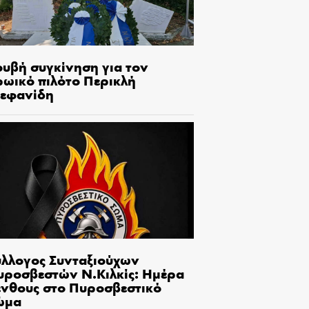
ουβή συγκίνηση για τον
ρωικό πιλότο Περικλή
τεφανίδη
ύλλογος Συνταξιούχων
υροσβεστών Ν.Κιλκίς: Ημέρα
ένθους στο Πυροσβεστικό
ώμα