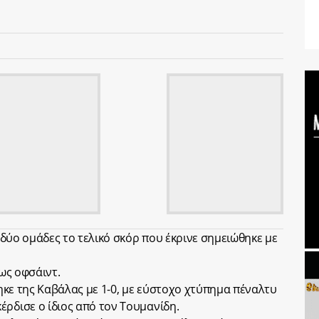
ς δύο ομάδες το τελικό σκόρ που έκρινε σημειώθηκε με
ως οφσάιντ.
κε της Καβάλας με 1-0, με εύστοχο χτύπημα πέναλτυ
έρδισε ο ίδιος από τον Τουμανίδη.