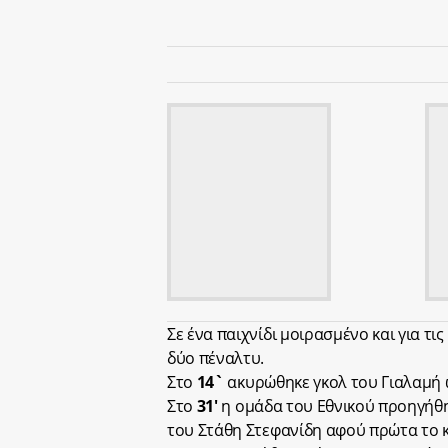
Σε ένα παιχνίδι μοιρασμένο και για τι
δύο πέναλτυ.
Στο
14`
ακυρώθηκε γκολ του Γιαλαμή 
Στο
31′
η ομάδα του Εθνικoύ προηγήθη
του Στάθη Στεφανίδη αφού πρώτα το κ