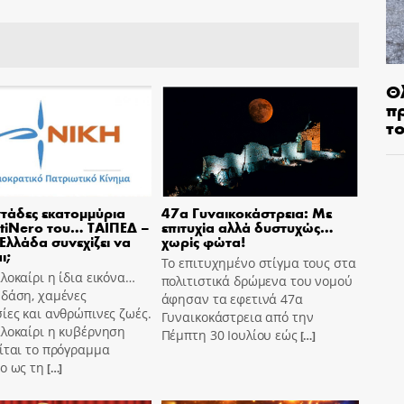
Θ
π
τ
τάδες εκατομμύρια
47α Γυναικοκάστρεια: Με
tiNero του… ΤΑΙΠΕΔ –
επιτυχία αλλά δυστυχώς…
 Ελλάδα συνεχίζει να
χωρίς φώτα!
ι;
Το επιτυχημένο στίγμα τους στα
λοκαίρι η ίδια εικόνα…
πολιτιστικά δρώμενα του νομού
 δάση, χαμένες
άφησαν τα εφετινά 47α
ίες και ανθρώπινες ζωές.
Γυναικοκάστρεια από την
αλοκαίρι η κυβέρνηση
Πέμπτη 30 Ιουλίου εώς
[…]
ίται το πρόγραμμα
o ως τη
[…]