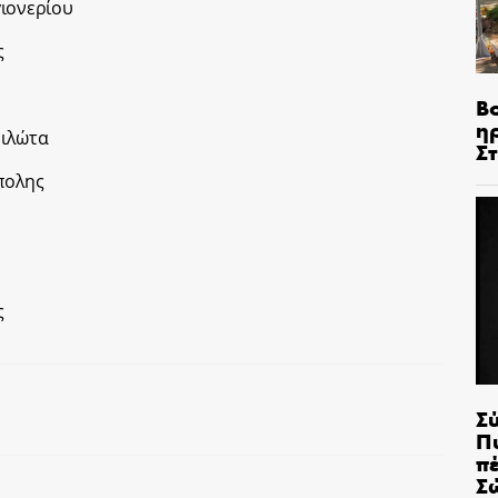
γιονερίου
ς
Β
η
Φιλώτα
Σ
πολης
ς
Σ
Π
π
Σ