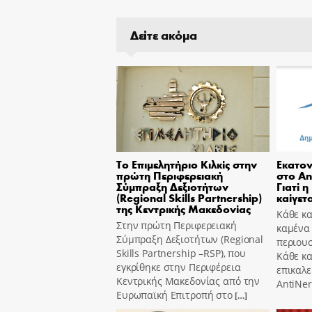
Δείτε ακόμα
Το Επιμελητήριο Κιλκίς στην
Εκατον
πρώτη Περιφερειακή
στο An
Σύμπραξη Δεξιοτήτων
Γιατί η
(Regional Skills Partnership)
καίγετα
της Κεντρικής Μακεδονίας
Κάθε κα
Στην πρώτη Περιφερειακή
καμένα
Σύμπραξη Δεξιοτήτων (Regional
περιουσ
Skills Partnership –RSP), που
Κάθε κ
εγκρίθηκε στην Περιφέρεια
επικαλε
Κεντρικής Μακεδονίας από την
AntiNer
Ευρωπαϊκή Επιτροπή στο
[…]