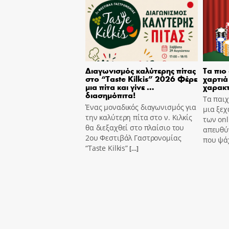
Διαγωνισμός καλύτερης πίτας
Τα πιο
στο “Taste Kilkis” 2026 Φέρε
χαρτιά 
μια πίτα και γίνε …
χαρακτ
διασημόπιτα!
Τα παιχ
Ένας μοναδικός διαγωνισμός για
μια ξεχ
την καλύτερη πίτα στο ν. Κιλκίς
των onl
θα διεξαχθεί στο πλαίσιο του
απευθύν
2ου Φεστιβάλ Γαστρονομίας
που ψά
“Taste Kilkis”
[…]