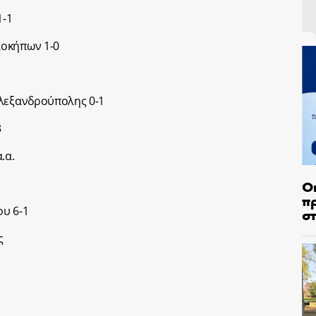
1-1
λοκήπων 1-0
Αλεξανδρούπολης 0-1
3
.α.
Ο
π
υ 6-1
σ
ς