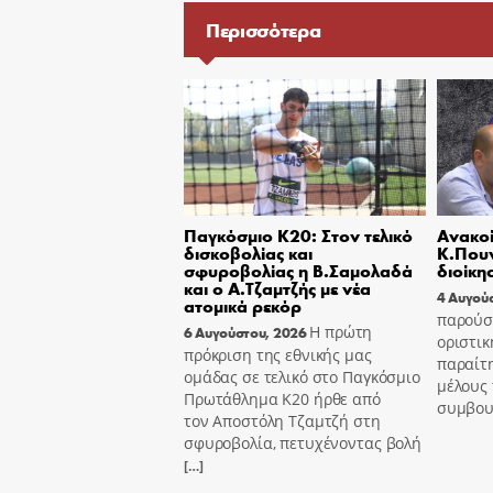
Περισσότερα
Παγκόσμιο Κ20: Στον τελικό
Ανακοί
δισκοβολίας και
Κ.Πουν
σφυροβολίας η Β.Σαμολαδά
διοίκη
και ο Α.Τζαμτζής με νέα
4 Αυγού
ατομικά ρεκόρ
παρούσ
Η πρώτη
6 Αυγούστου, 2026
οριστικ
πρόκριση της εθνικής μας
παραίτ
ομάδας σε τελικό στο Παγκόσμιο
μέλους 
Πρωτάθλημα Κ20 ήρθε από
συμβου
τον Αποστόλη Τζαμτζή στη
σφυροβολία, πετυχένοντας βολή
[…]