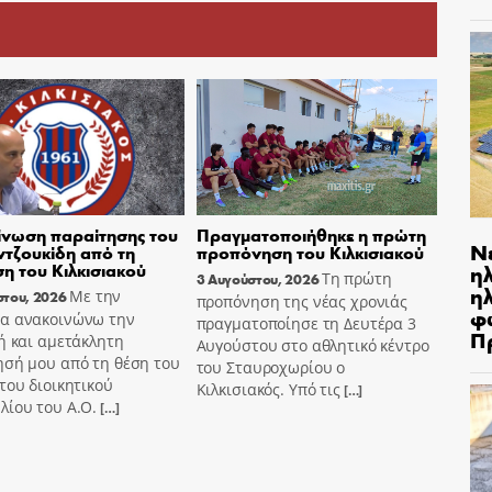
νωση παραίτησης του
Πραγματοποιήθηκε η πρώτη
Ν
τζουκίδη από τη
προπόνηση του Κιλκισιακού
ση του Κιλκισιακού
η
Τη πρώτη
3 Αυγούστου, 2026
ηλ
Με την
στου, 2026
προπόνηση της νέας χρονιάς
φ
α ανακοινώνω την
πραγματοποίησε τη Δευτέρα 3
Π
ή και αμετάκλητη
Αυγούστου στο αθλητικό κέντρο
ησή μου από τη θέση του
του Σταυροχωρίου ο
του διοικητικού
Κιλκισιακός. Υπό τις
[…]
λίου του Α.Ο.
[…]