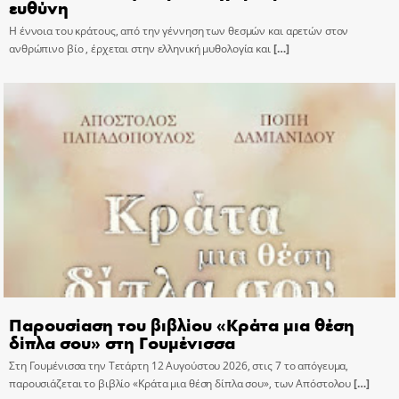
ευθύνη
Η έννοια του κράτους, από την γέννηση των θεσμών και αρετών στον
ανθρώπινο βίο , έρχεται στην ελληνική μυθολογία και
[…]
Παρουσίαση του βιβλίου «Κράτα μια θέση
δίπλα σου» στη Γουμένισσα
Στη Γουμένισσα την Τετάρτη 12 Αυγούστου 2026, στις 7 το απόγευμα,
παρουσιάζεται το βιβλίο «Κράτα μια θέση δίπλα σου», των Απόστολου
[…]