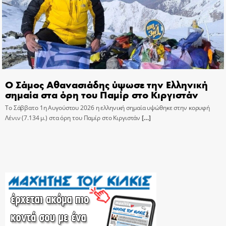
Ο Σάμος Αθανασιάδης ύψωσε την Ελληνική
σημαία στα όρη του Παμίρ στο Κιργιστάν
Το Σάββατο 1η Αυγούστου 2026 η ελληνική σημαία υψώθηκε στην κορυφή
Λένιν (7.134 μ.) στα όρη του Παμίρ στο Κιργιστάν
[…]