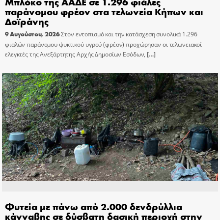
Μπλόκο της ΑΑΔΕ σε 1.296 φιάλες
παράνομου φρέον στα τελωνεία Κήπων και
Δοϊράνης
9 Αυγούστου, 2026
Στον εντοπισμό και την κατάσχεση συνολικά 1.296
φιαλών παράνομου ψυκτικού υγρού (φρέον) προχώρησαν οι τελωνειακοί
ελεγκτές της Ανεξάρτητης Αρχής Δημοσίων Εσόδων,
[…]
Φυτεία με πάνω από 2.000 δενδρύλλια
κάνναβης σε δύσβατη δασική περιοχή στην