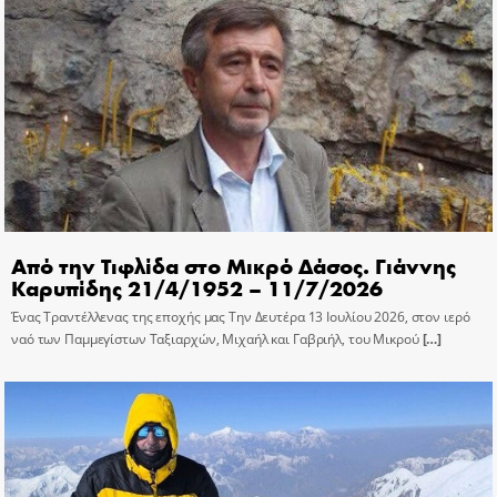
Από την Τιφλίδα στο Μικρό Δάσος. Γιάννης
Καρυπίδης 21/4/1952 – 11/7/2026
Ένας Τραντέλλενας της εποχής μας Την Δευτέρα 13 Ιουλίου 2026, στον ιερό
ναό των Παμμεγίστων Ταξιαρχών, Μιχαήλ και Γαβριήλ, του Μικρού
[…]