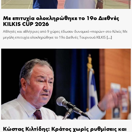
Με επιτυχία ολοκληρώθηκε το 19ο Διεθνές
KILKIS CUP 2026
Αθλητές και αθλήτριες από 9 χώρες έδωσαν δυναμικό «παρών» στο Κιλκίς Με
μεγάλη επιτυχία ολοκληρώθηκε το 19ο Διεθνές Τουρνουά KILKIS
[…]
Κώστας Κιλτίδης: Κράτος χωρίς ρυθμίσεις και