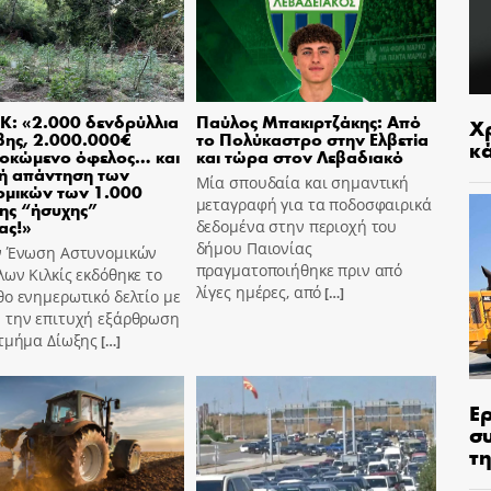
Κ: «2.000 δενδρύλλια
Παύλος Μπακιρτζάκης: Από
Χρ
βης, 2.000.000€
το Πολύκαστρο στην Ελβετία
κ
οκώμενο όφελος… και
και τώρα στον Λεβαδιακό
ή απάντηση των
Μία σπουδαία και σημαντική
ομικών των 1.000
μεταγραφή για τα ποδοσφαιρικά
ης “ήσυχης”
ας!»
δεδομένα στην περιοχή του
δήμου Παιονίας
ν Ένωση Αστυνομικών
πραγματοποιήθηκε πριν από
ων Κιλκίς εκδόθηκε το
λίγες ημέρες, από
[…]
ο ενημερωτικό δελτίο με
 την επιτυχή εξάρθρωση
 τμήμα Δίωξης
[…]
Ε
σ
τη