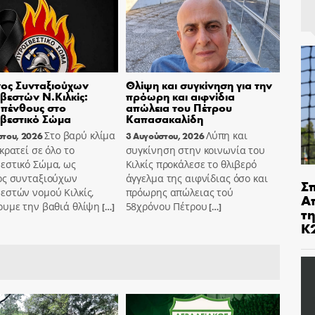
ος Συνταξιούχων
Θλίψη και συγκίνηση για την
εστών Ν.Κιλκίς:
πρόωρη και αιφνίδια
πένθους στο
απώλεια του Πέτρου
βεστικό Σώμα
Καπασακαλίδη
Στο βαρύ κλίμα
Λύπη και
στου, 2026
3 Αυγούστου, 2026
κρατεί σε όλο το
συγκίνηση στην κοινωνία του
εστικό Σώμα, ως
Κιλκίς προκάλεσε το θλιβερό
ος συνταξιούχων
άγγελμα της αιφνίδιας όσο και
Σ
εστών νομού Κιλκίς,
πρόωρης απώλειας τού
Α
ουμε την βαθιά θλίψη
58χρόνου Πέτρου
[…]
[…]
τ
Κ