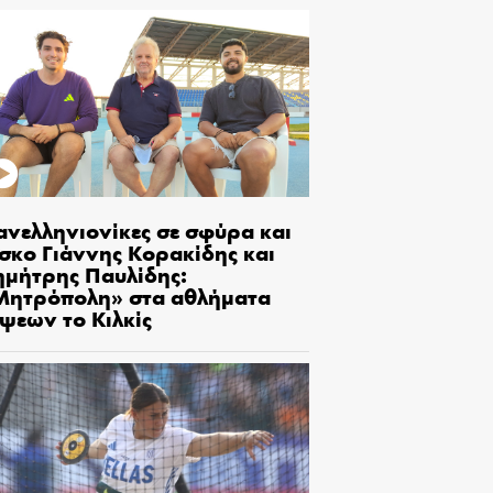
ανελληνιονίκες σε σφύρα και
ίσκο Γιάννης Κορακίδης και
ημήτρης Παυλίδης:
Μητρόπολη» στα αθλήματα
ίψεων το Κιλκίς