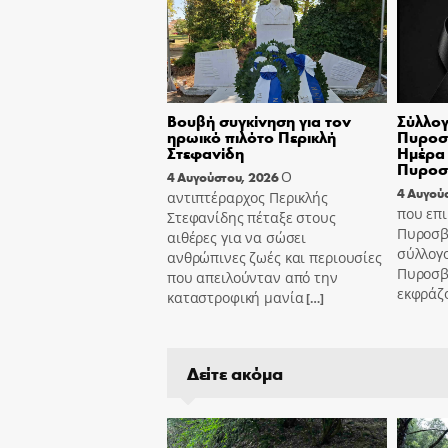
Βουβή συγκίνηση για τον
Σύλλογ
ηρωικό πιλότο Περικλή
Πυροσβ
Στεφανίδη
Ημέρα 
Πυροσ
Ο
4 Αυγούστου, 2026
4 Αυγού
αντιπτέραρχος Περικλής
που επι
Στεφανίδης πέταξε στους
Πυροσβ
αιθέρες για να σώσει
σύλλογ
ανθρώπινες ζωές και περιουσίες
Πυροσβ
που απειλούνταν από την
εκφράζ
καταστροφική μανία
[…]
Δείτε ακόμα