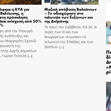
φηκε η ΚΥΑ για
Μαζική απόβαση Βαλκάνιων
 Βελτίωσης, η
– Το αδιαχώρητο στο
μενη πρόσκληση
τελωνείο των Ευζώνων και
πει ενίσχυση από 50%
της Δοϊράνης
0%
Το πρωί του Σαββάτου 8.8.26, οι
φη από τον Υπουργό
ουρές των ΙΧ και των
ής Ανάπτυξης και
λεωφορείων «ένωσαν» τα
ων, Μαργαρίτη Σχοινά,
τελωνεία της Ελλάδας και των
 Διοικητή της
Σκοπίων.
[…]
Π
τητης Αρχής Δημοσίων
δ
 Γιώργο Πιτσιλή,
[…]
Δ
«
ρ