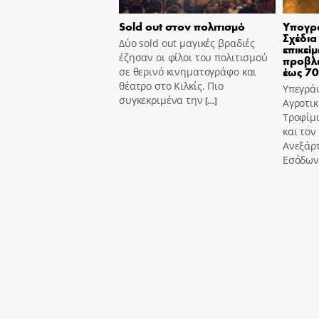
Sold out στον πολιτισμό
Υπογρά
Σχέδια
Δύο sold out μαγικές βραδιές
επικεί
έζησαν οι φίλοι του πολιτισμού
προβλέ
έως 7
σε θερινό κινηματογράφο και
θέατρο στο Κιλκίς. Πιο
Υπεγρά
συγκεκριμένα την
[…]
Αγροτικ
Τροφίμ
και τον
Ανεξάρ
Εσόδων,