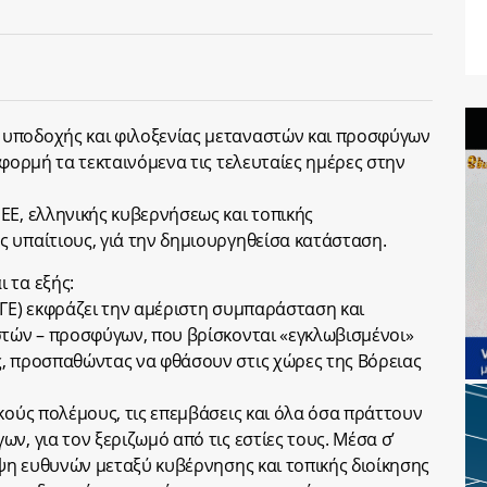
υποδοχής και φιλοξενίας μεταναστών και προσφύγων
αφορμή τα τεκταινόμενα τις τελευταίες ημέρες στην
ΕΕ, ελληνικής κυβερνήσεως και τοπικής
 υπαίτιους, γιά την δημιουργηθείσα κατάσταση.
 τα εξής:
ΟΓΕ) εκφράζει την αμέριστη συμπαράσταση και
στών – προσφύγων, που βρίσκονται «εγκλωβισμένοι»
ς, προσπαθώντας να φθάσουν στις χώρες της Βόρειας
κούς πολέμους, τις επεμβάσεις και όλα όσα πράττουν
ν, για τον ξεριζωμό από τις εστίες τους. Μέσα σ’
ιψη ευθυνών μεταξύ κυβέρνησης και τοπικής διοίκησης