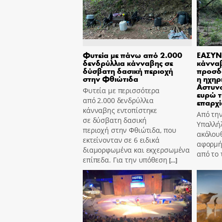
Φυτεία με πάνω από 2.000
ΕΑΣΥΝ
δενδρύλλια κάνναβης σε
κάννα
δύσβατη δασική περιοχή
προσδ
στην Φθιώτιδα
η ηχηρ
Αστυν
Φυτεία με περισσότερα
ευρώ τ
από 2.000 δενδρύλλια
επαρχί
κάνναβης εντοπίστηκε
Από τη
σε δύσβατη δασική
Υπαλλήλ
περιοχή στην Φθιώτιδα, που
ακόλουθ
εκτείνονταν σε 6 ειδικά
αφορμή
διαμορφωμένα και εκχερσωμένα
από το
επίπεδα. Για την υπόθεση
[…]