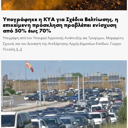
Υπογράφηκε η ΚΥΑ για Σχέδια Βελτίωσης, η
επικείμενη πρόσκληση προβλέπει ενίσχυση
από 50% έως 70%
Υπεγράφη από τον Υπουργό Αγροτικής Ανάπτυξης και Τροφίμων, Μαργαρίτη
Σχοινά, και τον Διοικητή της Ανεξάρτητης Αρχής Δημοσίων Εσόδων, Γιώργο
Πιτσιλή,
[…]