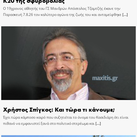
Κ20 της σφυροβολίας
Ο 19χρονος αθλητής του ΓΣ Μανδρών Απόστολος Τζαμτζής έκανε την
Παρασκευή 7.8.26 τον καλύτερο αγώνα της ζωής του και ανταμείφθηκε
[…]
Χρήστος Σπίγκος: Και τώρα τι κάνουμε;
Έχει τώρα κάμποσο καιρό που συζητιέται το όνομα του Κασιδιάρη ότι είναι
πιθανό να εμφανιστεί ξανά στο πολιτικό στερέωμα και
[…]