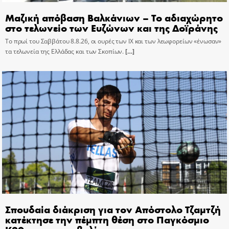
Μαζική απόβαση Βαλκάνιων – Το αδιαχώρητο
στο τελωνείο των Ευζώνων και της Δοϊράνης
Το πρωί του Σαββάτου 8.8.26, οι ουρές των ΙΧ και των λεωφορείων «ένωσαν»
τα τελωνεία της Ελλάδας και των Σκοπίων.
[…]
Σπουδαία διάκριση για τον Απόστολο Τζαμτζή
κατέκτησε την πέμπτη θέση στο Παγκόσμιο