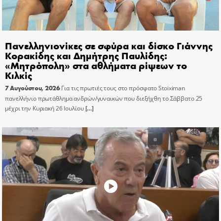
Πανελληνιονίκες σε σφύρα και δίσκο Γιάννης
Κορακίδης και Δημήτρης Παυλίδης:
«Μητρόπολη» στα αθλήματα ρίψεων το
Κιλκίς
7 Αυγούστου, 2026
Για τις πρωτιές τους στο πρόσφατο Stoiximan
πανελλήνιο πρωτάθλημα ανδρών/γυναικών που διεξήχθη το Σάββατο 25
μέχρι την Κυριακή 26 Ιουλίου
[…]