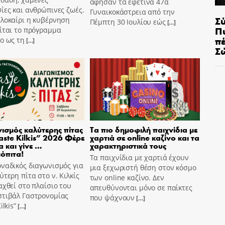
άφησαν τα εφετινά 47α
ίες και ανθρώπινες ζωές.
Γυναικοκάστρεια από την
Σ
αλοκαίρι η κυβέρνηση
Πέμπτη 30 Ιουλίου εώς
[…]
Π
ίται το πρόγραμμα
π
o ως τη
[…]
Σ
ισμός καλύτερης πίτας
Τα πιο δημοφιλή παιχνίδια με
aste Kilkis” 2026 Φέρε
χαρτιά σε online καζίνο και τα
α και γίνε …
χαρακτηριστικά τους
όπιτα!
Τα παιχνίδια με χαρτιά έχουν
ναδικός διαγωνισμός για
μια ξεχωριστή θέση στον κόσμο
ύτερη πίτα στο ν. Κιλκίς
των online καζίνο. Δεν
αχθεί στο πλαίσιο του
απευθύνονται μόνο σε παίκτες
στιβάλ Γαστρονομίας
που ψάχνουν
[…]
ilkis”
[…]