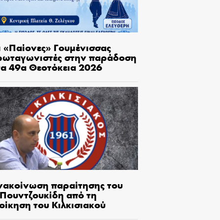
ι «Παίονες» Γουμένισσας
ρωταγωνιστές στην παράδοση
τα 49α Θεοτόκεια 2026
νακοίνωση παραίτησης του
.Πουντζουκίδη από τη
οίκηση του Κιλκισιακού