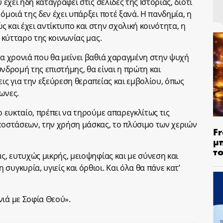
 έχει ήδη καταγραφεί στις σελίδες της Ιστορίας, διότι
όμοιά της δεν έχει υπάρξει ποτέ ξανά. Η πανδημία, η
 και έχει αντίκτυπο και στην σχολική κοινότητα, η
) κύτταρο της κοινωνίας μας.
ία χρονιά που θα μείνει βαθιά χαραγμένη στην ψυχή
συνδρομή της επιστήμης, θα είναι η πρώτη και
εις για την εξεύρεση θεραπείας και εμβολίου, όπως
ωνες.
ο ευκταίο, πρέπει να τηρούμε απαρεγκλίτως τις
αποστάσεων, την χρήση μάσκας, το πλύσιμο των χεριών
Fr
μ
τ
άς, ευτυχώς μικρής, μειοψηφίας και με σύνεση και
υγκυρία, υγιείς και όρθιοι. Και όλα θα πάνε κατ’
νιά με Σοφία Θεού».