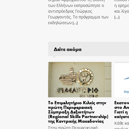
των Ελλήνων εκπροσώπησε ο
η ερημ
αντιπρόεδρος Γεώργιος
και λίγ
Γεωργαντάς. Το πρόγραμμα των
[…]
εκδηλώσεων
[…]
Δείτε ακόμα
Το Επιμελητήριο Κιλκίς στην
Εκατον
πρώτη Περιφερειακή
στο An
Σύμπραξη Δεξιοτήτων
Γιατί η
(Regional Skills Partnership)
καίγετα
της Κεντρικής Μακεδονίας
Κάθε κα
Στην πρώτη Περιφερειακή
καμένα