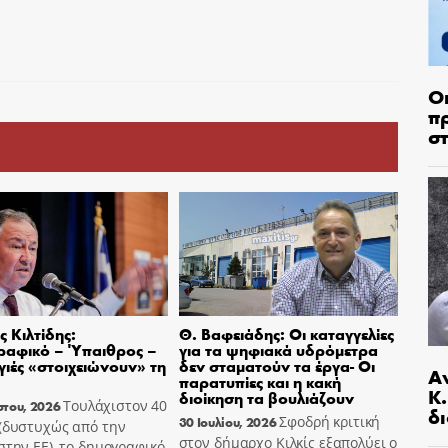
Ο
π
σ
 Κιλτίδης:
Θ. Βαφειάδης: Οι καταγγελίες
ραφικό – Ύπαιθρος –
για τα ψηφιακά υδρόμετρα
ιές «στοιχειώνουν» τη
δεν σταματούν τα έργα- Οι
Α
παρατυπίες και η κακή
Κ
διοίκηση τα βουλιάζουν
Τουλάχιστον 40
στου, 2026
δι
Σφοδρή κριτική
30 Ιουλίου, 2026
 (δυστυχώς από την
στον δήμαρχο Κιλκίς εξαπολύει ο
στην ΕΕ), το δημογραφικό,