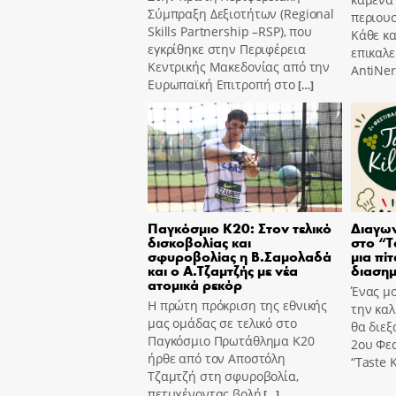
Σύμπραξη Δεξιοτήτων (Regional
περιουσ
Skills Partnership –RSP), που
Κάθε κ
εγκρίθηκε στην Περιφέρεια
επικαλε
Κεντρικής Μακεδονίας από την
AntiNer
Ευρωπαϊκή Επιτροπή στο
[…]
Παγκόσμιο Κ20: Στον τελικό
Διαγων
δισκοβολίας και
στο “T
σφυροβολίας η Β.Σαμολαδά
μια πίτ
και ο Α.Τζαμτζής με νέα
διασημ
ατομικά ρεκόρ
Ένας μο
Η πρώτη πρόκριση της εθνικής
την καλ
μας ομάδας σε τελικό στο
θα διεξ
Παγκόσμιο Πρωτάθλημα Κ20
2ου Φε
ήρθε από τον Αποστόλη
“Taste K
Τζαμτζή στη σφυροβολία,
πετυχένοντας βολή
[…]