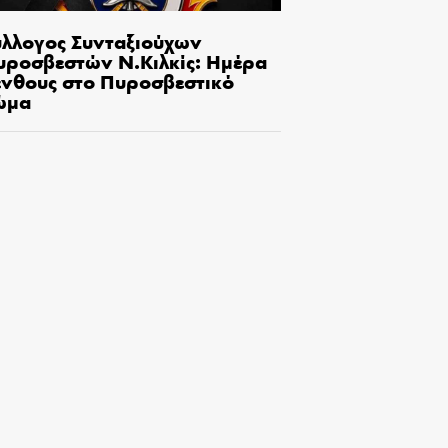
ύλλογος Συνταξιούχων
υροσβεστών Ν.Κιλκίς: Ημέρα
ένθους στο Πυροσβεστικό
ώμα