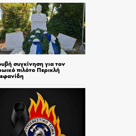
ουβή συγκίνηση για τον
ρωικό πιλότο Περικλή
τεφανίδη