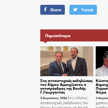
Share
Tweet
Περισσότερα
Στις αντικατοχικές εκδηλώσεις
Κώστας
του δήμου Αμμοχώστου ο
Δημογ
αντιπρόεδρος της Βουλής
Πυρκαγ
Γ.Γεωργαντάς
Χώρα
Στις ετήσιες
3 Αυγούστου, 2026
2 Αυγού
αντικατοχικές εκδηλώσεις του
χρόνια
δήμου Αμμοχώστου τη Βουλή
είσοδο 