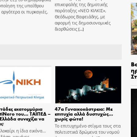
επικεφαλής της δημοτικής
οποίηση της υπαίθρου
παράταξης «ΝΕΟ ΚΙΛΚΙΣ»,
ο αργότερα οι πυρκαγιές,
Θεόδωρος Βαφειάδης, με
αφορμή τις δημοσιονομικές
διορθώσεις
[…]
Β
η
Σ
τάδες εκατομμύρια
47α Γυναικοκάστρεια: Με
tiNero του… ΤΑΙΠΕΔ –
επιτυχία αλλά δυστυχώς…
 Ελλάδα συνεχίζει να
χωρίς φώτα!
ι;
Το επιτυχημένο στίγμα τους στα
λοκαίρι η ίδια εικόνα…
πολιτιστικά δρώμενα του νομού
 δάση, χαμένες