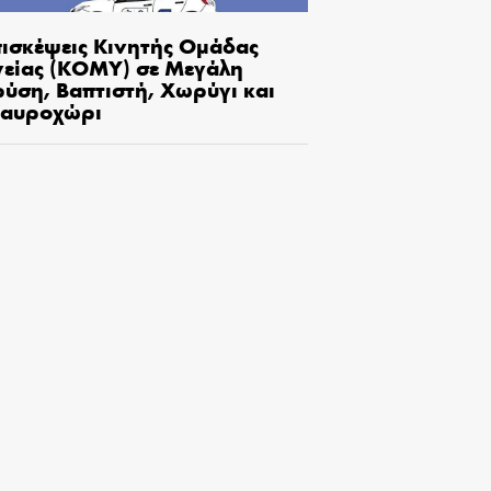
πισκέψεις Κινητής Ομάδας
γείας (ΚΟΜΥ) σε Μεγάλη
ρύση, Βαπτιστή, Χωρύγι και
ταυροχώρι