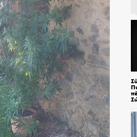
Σ
Π
π
Σ