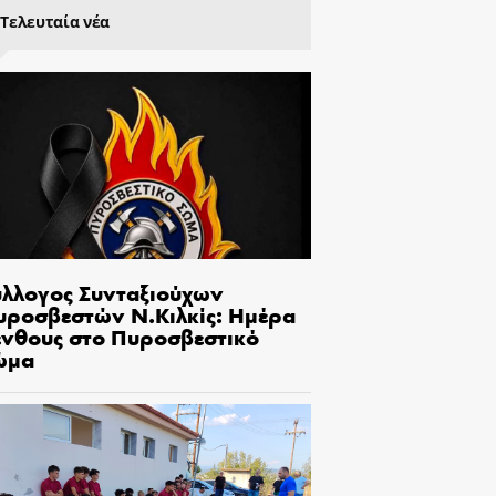
Τελευταία νέα
ύλλογος Συνταξιούχων
υροσβεστών Ν.Κιλκίς: Ημέρα
ένθους στο Πυροσβεστικό
ώμα