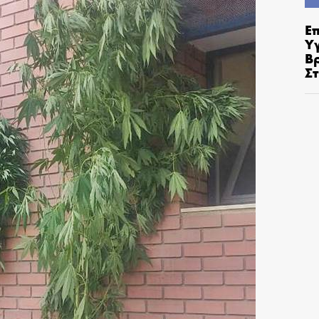
Ε
Υ
Β
Σ