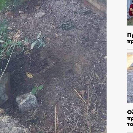
Π
π
Θ
π
τ