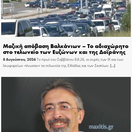
Μαζική απόβαση Βαλκάνιων – Το αδιαχώρητο
στο τελωνείο των Ευζώνων και της Δοϊράνης
8 Αυγούστου, 2026
Το πρωί του Σαββάτου 8.8.26, οι ουρές των ΙΧ και των
λεωφορείων «ένωσαν» τα τελωνεία της Ελλάδας και των Σκοπίων.
[…]