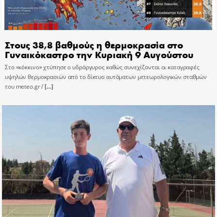
Στους 38,8 βαθμούς η θερμοκρασία στο
Γυναικόκαστρο την Κυριακή 9 Αυγούστου
Στο «κόκκινο» χτύπησε ο υδράργυρος καθώς συνεχίζονται οι καταγραφές
υψηλών θερμοκρασιών από το δίκτυο αυτόματων μετεωρολογικών σταθμών
του meteo.gr /
[…]