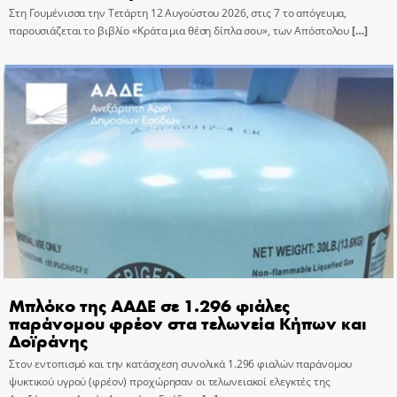
Στη Γουμένισσα την Τετάρτη 12 Αυγούστου 2026, στις 7 το απόγευμα,
παρουσιάζεται το βιβλίο «Κράτα μια θέση δίπλα σου», των Απόστολου
[…]
Μπλόκο της ΑΑΔΕ σε 1.296 φιάλες
παράνομου φρέον στα τελωνεία Κήπων και
Δοϊράνης
Στον εντοπισμό και την κατάσχεση συνολικά 1.296 φιαλών παράνομου
ψυκτικού υγρού (φρέον) προχώρησαν οι τελωνειακοί ελεγκτές της