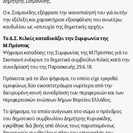
Δημήτρης Σισμανίδης.
Ο κ. Σισμανίδης εξέφρασε την ικανοποίησή του γιά αυτήν
την εξέλιξη και χαρακτήρισε εξασφάλιση του ανωτέρω
κονδυλίου ως «επιτυχία της δημοτικής αρχής».
Το Δ.Σ. Κιλκίς καταδικάζει την Συμφωνία της
Μ.Πρέσπας
Ψήφισμα καταδίκης της Συμφωνίας της Μ.Πρέσπας γιά το
Σκοπιανό ενέκρινε το δημοτικό συμβούλιο Κιλκίς κατά την
συνεδρίασή του της Παρασκευής 29.6.18.
Πρόκειται γιά το ίδιο ψήφισμα, το οποίο είχε εγκριθεί
ομοφώνως δύο εικοσιτετράωρα νωρίτερα από την
διευρυμένη κοινή συνεδρίαση των περιφερειών και των
περιφερειακών ενώσεων δήμων Βορείου Ελλάδος.
Το ψήφισμα, το οποίο ανέγνωσε στο σώμα ο πρόεδρος
του δημοτικού συμβουλίου Δημήτρης Κυριακίδης,
εγκρίθηκε διά βοής από όλους τους παρισταμένους
δημοτικούς συμβούλους πλην του επικεφαλής του