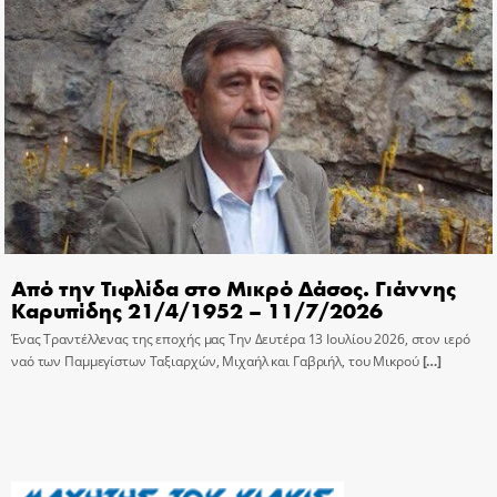
Από την Τιφλίδα στο Μικρό Δάσος. Γιάννης
Καρυπίδης 21/4/1952 – 11/7/2026
Ένας Τραντέλλενας της εποχής μας Την Δευτέρα 13 Ιουλίου 2026, στον ιερό
ναό των Παμμεγίστων Ταξιαρχών, Μιχαήλ και Γαβριήλ, του Μικρού
[…]