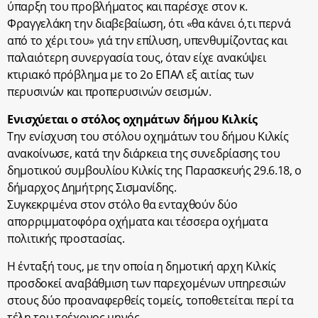
ύπαρξη του προβλήματος και παρέσχε στον κ.
Φραγγελάκη την διαβεβαίωση, ότι «θα κάνει ό,τι περνά
από το χέρι του» γιά την επίλυση, υπενθυμίζοντας και
παλαιότερη συνεργασία τους, όταν είχε ανακύψει
κτιριακό πρόβλημα με το 2ο ΕΠΑΛ εξ αιτίας των
περυσινών και προπερυσινών σεισμών.
Ενισχύεται ο στόλος οχημάτων δήμου Κιλκίς
Την ενίσχυση του στόλου οχημάτων του δήμου Κιλκίς
ανακοίνωσε, κατά την διάρκεια της συνεδρίασης του
δημοτικού συμβουλίου Κιλκίς της Παρασκευής 29.6.18, ο
δήμαρχος Δημήτρης Σισμανίδης.
Συγκεκριμένα στον στόλο θα ενταχθούν δύο
απορριμματοφόρα οχήματα και τέσσερα οχήματα
πολιτικής προστασίας.
Η ένταξή τους, με την οποία η δημοτική αρχη Κιλκίς
προσδοκεί αναβάθμιση των παρεχομένων υπηρεσιών
στους δύο προαναφερθείς τομείς, τοποθετείται περί τα
τέλη του τρέχονος μηνός.