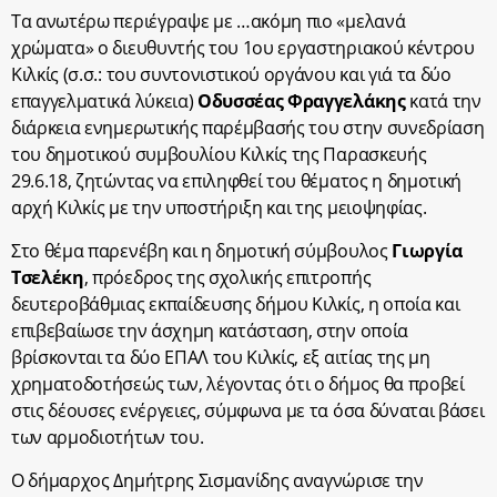
Τα ανωτέρω περιέγραψε με …ακόμη πιο «μελανά
χρώματα» ο διευθυντής του 1ου εργαστηριακού κέντρου
Κιλκίς (σ.σ.: του συντονιστικού οργάνου και γιά τα δύο
επαγγελματικά λύκεια)
Οδυσσέας Φραγγελάκης
κατά την
διάρκεια ενημερωτικής παρέμβασής του στην συνεδρίαση
του δημοτικού συμβουλίου Κιλκίς της Παρασκευής
29.6.18, ζητώντας να επιληφθεί του θέματος η δημοτική
αρχή Κιλκίς με την υποστήριξη και της μειοψηφίας.
Στο θέμα παρενέβη και η δημοτική σύμβουλος
Γιωργία
Τσελέκη
, πρόεδρος της σχολικής επιτροπής
δευτεροβάθμιας εκπαίδευσης δήμου Κιλκίς, η οποία και
επιβεβαίωσε την άσχημη κατάσταση, στην οποία
βρίσκονται τα δύο ΕΠΑΛ του Κιλκίς, εξ αιτίας της μη
χρηματοδοτήσεώς των, λέγοντας ότι ο δήμος θα προβεί
στις δέουσες ενέργειες, σύμφωνα με τα όσα δύναται βάσει
των αρμοδιοτήτων του.
Ο δήμαρχος Δημήτρης Σισμανίδης αναγνώρισε την