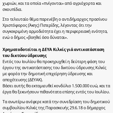
χωριών, και τα οποία «πνίγονται» από αγριόχορτα και
σκουπίδια.
Στο τελευταίο θέμα παρενέβη ο αντιδήμαρχος πρασίνου
Χριστόφορος (Άκης) Πιπερίδης, λέγοντας ότι την
συγκεκριμένη αρμοδιότητα έχει η περιφερειακή ενότητα,
ενώ ο δήμος «βοηθεί όσο δύναται».
Χρηματοδοτείται η ΔΕΥΑ Κιλκίς γιά αντικατάσταση
του δικτύου ύδρευσης
Εντός του Ιουλίου θα προκηρυχθεί η δεύτερη φάση του
έργου της αντικατάστασης του δικτύου ύδρευσης Κιλκίς
με φορέα την δημοτική επιχείρηση ύδρευσης και
αποχέτευσης (ΔΕΥΑΚ).
Βάσει αυτής θα εκταμιευθεί κονδύλιο 1.500.000 ευώ, και τα
έργα θα ξεκινήσουν πιθανότατα επίσης εντός του Ιουλίου.
Τα ανωτέρω ανέφερε κατά την συνεδρίαση του δημοτικού
συμβουλίου Κιλκίς της Παρασκευής 29.6.18 ο δήμαρχος