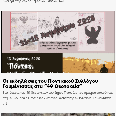
Ανεξάρτητης Αρχής Δημοσίων Εσόδων,
[…]
Οι εκδηλώσεις του Ποντιακού Συλλόγου
Γουμένισσας στα “49 Θεοτοκεία”
Στα πλαίσια των 49 Θεοτοκείων του δήμου Παιονίας που πραγματοποιούνται
στη Γουμένισσα ο Ποντιακός Σύλλογος “ο Διογένης ο Σινωπεύς” Γουμένισσας
[…]