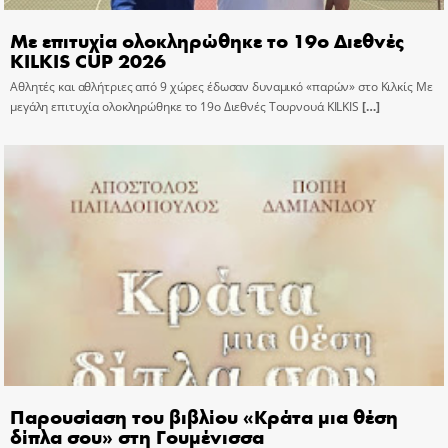
Με επιτυχία ολοκληρώθηκε το 19ο Διεθνές
KILKIS CUP 2026
Αθλητές και αθλήτριες από 9 χώρες έδωσαν δυναμικό «παρών» στο Κιλκίς Με
μεγάλη επιτυχία ολοκληρώθηκε το 19ο Διεθνές Τουρνουά KILKIS
[…]
Παρουσίαση του βιβλίου «Κράτα μια θέση
δίπλα σου» στη Γουμένισσα