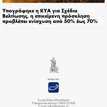
Υπογράφηκε η ΚΥΑ για Σχέδια
Βελτίωσης, η επικείμενη πρόσκληση
προβλέπει ενίσχυση από 50% έως 70%
2ο χλμ Κιλκίς Μεταλλικού
Τηλεφωνικό κέντρο: 23410 22 900
E-mail:
kilkis@maxitis.gr