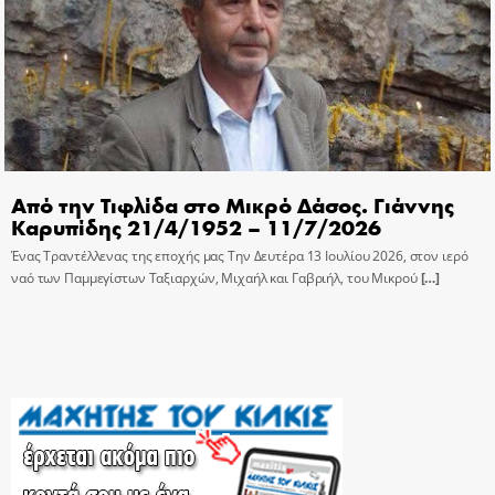
Από την Τιφλίδα στο Μικρό Δάσος. Γιάννης
Καρυπίδης 21/4/1952 – 11/7/2026
Ένας Τραντέλλενας της εποχής μας Την Δευτέρα 13 Ιουλίου 2026, στον ιερό
ναό των Παμμεγίστων Ταξιαρχών, Μιχαήλ και Γαβριήλ, του Μικρού
[…]