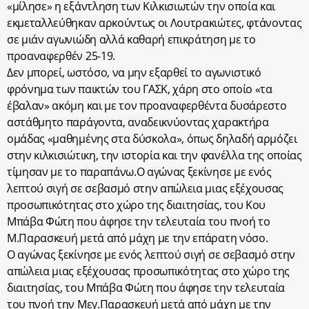
«μίλησε» η εξάντληση των Κιλκισιωτών την οποία και
εκμεταλλεύθηκαν αρκούντως οι Λουτρακιώτες, φτάνοντας
σε μιάν αγωνιώδη αλλά καθαρή επικράτηση με το
προαναφερθέν 25-19.
Δεν μπορεί, ωστόσο, να μην εξαρθεί το αγωνιστικό
φρόνημα των παικτών του ΓΑΣΚ, χάρη στο οποίο «τα
έβαλαν» ακόμη και με τον προαναφερθέντα δυσάρεστο
αστάθμητο παράγοντα, αναδεικνύοντας χαρακτήρα
ομάδας «μαθημένης στα δύσκολα», όπως δηλαδή αρμόζει
στην κιλκισιώτικη, την ιστορία και την φανέλλα της οποίας
τίμησαν με το παραπάνω.Ο αγώνας ξεκίνησε με ενός
λεπτού σιγή σε σεβασμό στην απώλεια μιας εξέχουσας
προσωπικότητας στο χώρο της διαιτησίας, του Κου
Μπάβα Φώτη που άφησε την τελευταία του πνοή το
Μ.Παρασκευή μετά από μάχη με την επάρατη νόσο.
Ο αγώνας ξεκίνησε με ενός λεπτού σιγή σε σεβασμό στην
απώλεια μιας εξέχουσας προσωπικότητας στο χώρο της
διαιτησίας, του Μπάβα Φώτη που άφησε την τελευταία
του πνοή την Μεγ.Παρασκευή μετά από μάχη με την