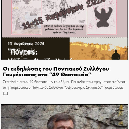
Οι εκδηλώσεις του Ποντιακού Συλλόγου
Γουμένισσας στα “49 Θεοτοκεία”
Στα πλαίσια των 49 Θεοτοκείων του δήμου Παιονίας που πραγματοποιούνται
στη Γουμένισσα ο Ποντιακός Σύλλογος “ο Διογένης ο Σινωπεύς” Γουμένισσας
[…]