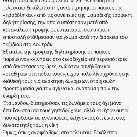
θέση Ποσειδώνα Λουτρακίου με 25-19, επειδή στο
τελευταίο δεκάλεπτο της αναμέτρησης οι παίκτες της
«προδόθηκαν» από τις συνέπειες της …ομαδικής τροφικής
δηλητηρίασης, την οποία υπέστησαν μετά από
κατανάλωση τροφής σε εστιατόριο, στο οποίο η
αποστολή στάθμευσαν γιά γεύμα κατά την διάρκεια του
ταξιδιού στο Λουτράκι.
Εξ αιτίας της τροφικής δηλητηρίασης οι παίκτες
παρέμειναν κλινήρεις στο ξενοδοχείο επί περισσότερες
από δεκατέσσερες ώρες, ενώ όταν συνήλθαν και
«στάθηκαν στα πόδια τους», είχαν πολύ λίγο χρόνο στην
διάθεσή τους γιά ανάκτηση δυνάμεων, στοιχειώδη
προετοιμασία γιά τον αγώνα και ανάπαυση πριν την
έναρξή του.
Έτσι, ενόσω διατηρούσαν τις δυνάμεις τους όχι μόνο
έπαιξαν στα ίσα τους γηπεδούχους, αλλά και ήταν αυτοί
που κέρδισαν τις εντυπώσεις, δείχνοντας ότι είναι στις
δυνατότητές τους η νίκη.
Όμως, όπως αναφέρθηκε, στο τελευταίο δεκάλεπτο