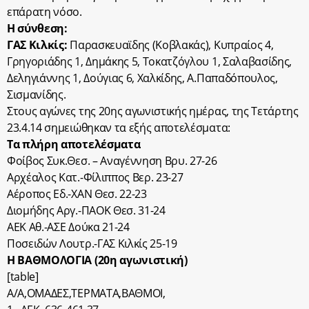
επάρατη νόσο.
Η σύνθεση:
ΓΑΣ Κιλκίς:
Παρασκευαϊδης (Κοβλακάς), Κυπραίος 4,
Γρηγοριάδης 1, Δημάκης 5, Τοκατζόγλου 1, Σαλαβασίδης,
Δεληγιάννης 1, Δούγιας 6, Χαλκίδης, Α.Παπαδόπουλος,
Σισμανίδης.
Στους αγώνες της 20ης αγωνιστικής ημέρας, της Τετάρτης
23.4.14 σημειώθηκαν τα εξής αποτελέσματα:
Τα πλήρη αποτελέσματα
Φοίβος Συκ.Θεσ. – Αναγέννηση Βρυ. 27-26
Αρχέαλος Κατ.-Φίλιππος Βερ. 23-27
Αέροπος Εδ.-ΧΑΝ Θεσ. 22-23
Διομήδης Αργ.-ΠΑΟΚ Θεσ. 31-24
ΑΕΚ Αθ.-ΑΣΕ Δούκα 21-24
Ποσειδών Λουτρ.-ΓΑΣ Κιλκίς 25-19
Η ΒΑΘΜΟΛΟΓΙΑ (20η αγωνιστική)
[table]
Α/Α,ΟΜΑΔΕΣ,ΤΕΡΜΑΤΑ,ΒΑΘΜΟΙ,