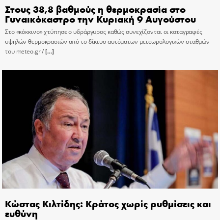
Στους 38,8 βαθμούς η θερμοκρασία στο
Γυναικόκαστρο την Κυριακή 9 Αυγούστου
Στο «κόκκινο» χτύπησε ο υδράργυρος καθώς συνεχίζονται οι καταγραφές
υψηλών θερμοκρασιών από το δίκτυο αυτόματων μετεωρολογικών σταθμών
του meteo.gr /
[…]
Κώστας Κιλτίδης: Κράτος χωρίς ρυθμίσεις και
ευθύνη