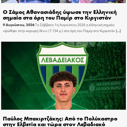
Ο Σάμος Αθανασιάδης ύψωσε την Ελληνική
σημαία στα όρη του Παμίρ στο Κιργιστάν
9 Αυγούστου, 2026
Το Σάββατο 1η Αυγούστου 2026 η ελληνική σημαία
υψώθηκε στην κορυφή Λένιν (7.134 μ.) στα όρη του Παμίρ στο Κιργιστάν
[…]
Παύλος Μπακιρτζάκης: Από το Πολύκαστρο
στην Ελβετία και τώρα στον Λεβαδιακό