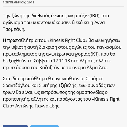
1 ΣΕΠΤΕΜΒΡΊΟΥ, 2018
Την ζώνη της διεθνούς ένωσης κικ μπόξιν (IBU), στο
αγώνισμα του κυοντοκυόκουσιν, διεκδικεί η Άννα
Τσομπάνη.
Η πρωταθλήτρια του «Kinesis Fight Club» θα «κυνηγήσει»
την υψίστη αυτή διάκριση στους αγώνες του παγκοσμίου
πρωταθλήματος της ανωτέρω κατηγορίας (Κ1), που θα
διεξαχθούν το Σάββατο 17.11.18 στο Αλμάτι, άλλοτε
πρωτεύουσα του Καζαξτάν με το όνομα Άλμα-Άτα.
Στο ίδιο πρωτάθλημα θα αγωνισθούν οι Σταύρος
Σοαντζόγλου και Σωτήρης Τζιβελής, ενώ συνοδός των
τριών θα είναι, ως εκπρόσωπος της ομοσπονδίας ο
προπονητής, αθλητής και παράγοντας του «Kinesis Fight
Club» Αντώνης Γιαννακίδης.