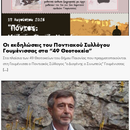
Οι εκδηλώσεις του Ποντιακού Συλλόγου
Γουμένισσας στα “49 Θεοτοκεία”
Στα πλαίσια των 49 Θεοτοκείων του δήμου Παιονίας που πραγματοποιούνται
στη Γουμένισσα ο Ποντιακός Σύλλογος “ο Διογένης ο Σινωπεύς” Γουμένισσας
[…]