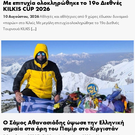
Με επιτυχία ολοκληρώθηκε το 19ο Διεθνές
KILKIS CUP 2026
10 Αυγούστου, 2026
Αθλητές και αθλήτριες από 9 χώρες έδωσαν δυναμικό
«παρών» στο Κιλκίς Με μεγάλη επιτυχία ολοκληρώθηκε το 19ο Διεθνές
Τουρνουά KILKIS
[…]
Ο Σάμος Αθανασιάδης ύψωσε την Ελληνική
σημαία στα όρη του Παμίρ στο Κιργιστάν