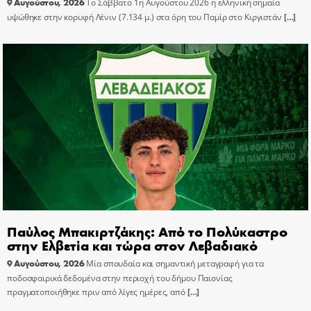
9 Αυγούστου, 2026
Το Σάββατο 1η Αυγούστου 2026 η ελληνική σημαία
υψώθηκε στην κορυφή Λένιν (7.134 μ.) στα όρη του Παμίρ στο Κιργιστάν
[…]
Παύλος Μπακιρτζάκης: Από το Πολύκαστρο
στην Ελβετία και τώρα στον Λεβαδιακό
9 Αυγούστου, 2026
Μία σπουδαία και σημαντική μεταγραφή για τα
ποδοσφαιρικά δεδομένα στην περιοχή του δήμου Παιονίας
πραγματοποιήθηκε πριν από λίγες ημέρες, από
[…]