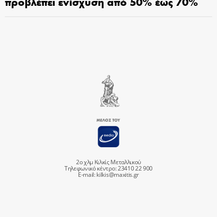
προβλέπει ενίσχυση από 50% έως 70%
2ο χλμ Κιλκίς Μεταλλικού
Τηλεφωνικό κέντρο: 23410 22 900
E-mail:
kilkis@maxitis.gr