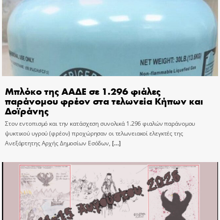
Μπλόκο της ΑΑΔΕ σε 1.296 φιάλες
παράνομου φρέον στα τελωνεία Κήπων και
Δοϊράνης
Στον εντοπισμό και την κατάσχεση συνολικά 1.296 φιαλών παράνομου
ψυκτικού υγρού (φρέον) προχώρησαν οι τελωνειακοί ελεγκτές της
Ανεξάρτητης Αρχής Δημοσίων Εσόδων,
[…]