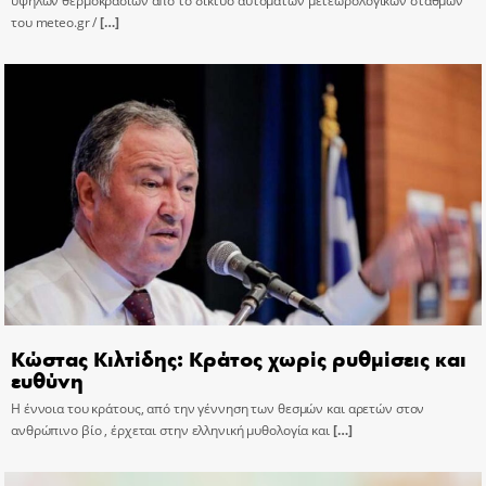
υψηλών θερμοκρασιών από το δίκτυο αυτόματων μετεωρολογικών σταθμών
του meteo.gr /
[…]
Κώστας Κιλτίδης: Κράτος χωρίς ρυθμίσεις και
ευθύνη
Η έννοια του κράτους, από την γέννηση των θεσμών και αρετών στον
ανθρώπινο βίο , έρχεται στην ελληνική μυθολογία και
[…]