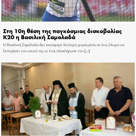
Στη 10η θέση της παγκόσμιας δισκοβολίας
Κ20 η Βασιλική Σαμολαδά
Η Βασιλική Σαμόλαδα δεν κατάφερε δεύτερη φορά μέσα σε ένα 24ωρο να
ξεπεράσει τον εαυτό της κι έτσι ολοκλήρωσε τον
[…]