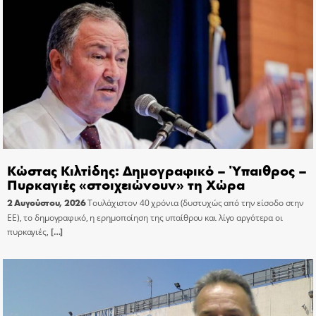
Κώστας Κιλτίδης: Δημογραφικό – Ύπαιθρος –
Πυρκαγιές «στοιχειώνουν» τη Χώρα
2 Αυγούστου, 2026
Τουλάχιστον 40 χρόνια (δυστυχώς από την είσοδο στην
ΕΕ), το δημογραφικό, η ερημοποίηση της υπαίθρου και λίγο αργότερα οι
πυρκαγιές,
[…]