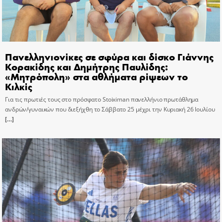
Πανελληνιονίκες σε σφύρα και δίσκο Γιάννης
Κορακίδης και Δημήτρης Παυλίδης:
«Μητρόπολη» στα αθλήματα ρίψεων το
Κιλκίς
Για τις πρωτιές τους στο πρόσφατο Stoiximan πανελλήνιο πρωτάθλημα
ανδρών/γυναικών που διεξήχθη το Σάββατο 25 μέχρι την Κυριακή 26 Ιουλίου
[…]