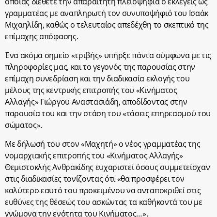
οποίας διέθετε την απαραίτητη πλειοψηφία ο εκλεγείς ως
γραμματέας με αναπληρωτή τον συνυποψήφιό του Ισαάκ
Μιχαηλίδη, καθώς ο τελευταίος απεδέχθη το σκεπτικό της
επίμαχης απόφασης.
Ένα ακόμα σημείο «τριβής» υπήρξε πάντα σύμφωνα με τις
πληροφορίες μας, και το γεγονός της παρουσίας στην
επίμαχη συνεδρίαση και την διαδικασία εκλογής του
μέλους της κεντρικής επιτροπής του «Κινήματος
Αλλαγής» Γιώργου Αναστασιάδη, αποδίδοντας στην
παρουσία του και την στάση του «τάσεις επηρεασμού του
σώματος».
Με δήλωσή του στον «Μαχητή» ο νέος γραμματέας της
νομαρχιακής επιτροπής του «Κινήματος Αλλαγής»
Θεμιστοκλής Ανθρακίδης ευχαριστεί όσους συμμετείσχαν
στις διαδικασίες τονίζοντας ότι «θα προσφέρει τον
καλύτερο εαυτό του προκειμένου να ανταποκριθεί στις
ευθύνες της θέσεώς του ασκώντας τα καθήκοντά του με
γνώμονα την ενότητα του Κινήματος…».