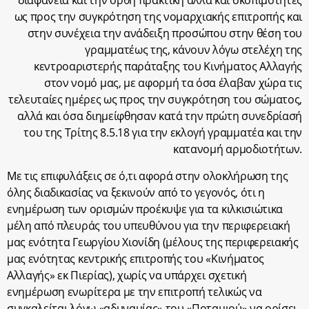
διαφάνεια και την ορθή πρακτική αλλά και σκοπιμότητες
ως προς την συγκρότηση της νομαρχιακής επιτροπής και
στην συνέχεια την ανάδειξη προσώπου στην θέση του
γραμματέως της, κάνουν λόγω στελέχη της
κεντροαριστερής παράταξης του Κινήματος Αλλαγής
στον νομό μας, με αφορμή τα όσα έλαβαν χώρα τις
τελευταίες ημέρες ως προς την συγκρότηση του σώματος,
αλλά και όσα διημείφθησαν κατά την πρώτη συνεδρίασή
του της Τρίτης 8.5.18 για την εκλογή γραμματέα και την
κατανομή αρμοδιοτήτων.
Με τις επιφυλάξεις σε ό,τι αφορά στην ολοκλήρωση της
όλης διαδικασίας να ξεκινούν από το γεγονός, ότι η
ενημέρωση των ορισμών προέκυψε για τα κιλκισιώτικα
μέλη από πλευράς του υπευθύνου για την περιφερειακή
μας ενότητα Γεωργίου Χιονίδη (μέλους της περιφερειακής
μας ενότητας κεντρικής επιτροπής του «Κινήματος
Αλλαγής» εκ Πιερίας), χωρίς να υπάρχει σχετική
ενημέρωση ενωρίτερα με την επιτροπή τελικώς να
συγκαλείται λόγω «αδυναμίας» του «Ποταμιού» να ορίσει