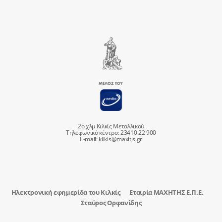
2ο χλμ Κιλκίς Μεταλλικού
Τηλεφωνικό κέντρο: 23410 22 900
E-mail:
kilkis@maxitis.gr
Ηλεκτρονική εφημερίδα του Κιλκίς
Εταιρία ΜΑΧΗΤΗΣ Ε.Π.Ε.
Σταύρος Ορφανίδης