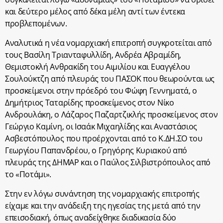
και δεύτερο μέλος από δέκα μέλη αντί των έντεκα
προβλεπομένων.
Αναλυτικά η νέα νομαρχιακή επιτροπή συγκροτείται από
τους Βασίλη Τριανταφυλλίδη, Ανδρέα Αβραμίδη,
Θεμιστοκλή Ανθρακίδη του Αιμιλίου και Ευαγγέλου
Σουλούκτζη από πλευράς του ΠΑΣΟΚ που θεωρούνται ως
προσκείμενοι στην πρόεδρό του Φώφη Γεννηματά, ο
Δημήτριος Ταταρίδης προσκείμενος στον Νίκο
Ανδρουλάκη, ο Λάζαρος Παζαρτζικλής προσκείμενος στον
Γεώργιο Καμίνη, οι Ισαάκ Μιχαηλίδης και Αναστάσιος
Ασβεστόπουλος που προέρχονται από το Κ.ΔΗ.ΣΟ του
Γεωργίου Παπανδρέου, ο Γρηγόρης Κυριακού από
πλευράς της ΔΗΜΑΡ και ο Παύλος Σιλβιστρόπουλος από
το «Ποτάμι».
Στην εν λόγω συνάντηση της νομαρχιακής επιτροπής
είχαμε και την ανάδειξη της ηγεσίας της μετά από την
επεισοδιακή, όπως αναδείχθηκε διαδικασία δύο