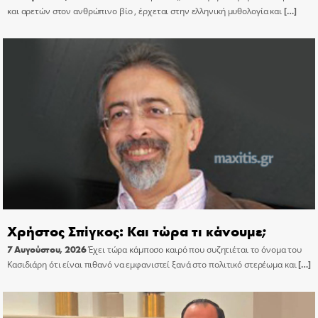
και αρετών στον ανθρώπινο βίο , έρχεται στην ελληνική μυθολογία και
[…]
Χρήστος Σπίγκος: Και τώρα τι κάνουμε;
7 Αυγούστου, 2026
Έχει τώρα κάμποσο καιρό που συζητιέται το όνομα του
Κασιδιάρη ότι είναι πιθανό να εμφανιστεί ξανά στο πολιτικό στερέωμα και
[…]