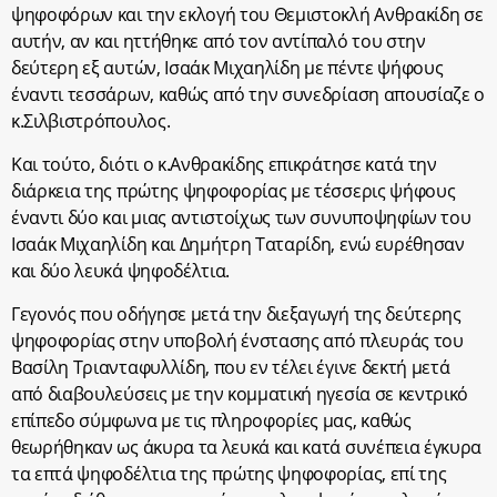
ψηφοφόρων και την εκλογή του Θεμιστοκλή Ανθρακίδη σε
αυτήν, αν και ηττήθηκε από τον αντίπαλό του στην
δεύτερη εξ αυτών, Ισαάκ Μιχαηλίδη με πέντε ψήφους
έναντι τεσσάρων, καθώς από την συνεδρίαση απουσίαζε ο
κ.Σιλβιστρόπουλος.
Και τούτο, διότι ο κ.Ανθρακίδης επικράτησε κατά την
διάρκεια της πρώτης ψηφοφορίας με τέσσερις ψήφους
έναντι δύο και μιας αντιστοίχως των συνυποψηφίων του
Ισαάκ Μιχαηλίδη και Δημήτρη Ταταρίδη, ενώ ευρέθησαν
και δύο λευκά ψηφοδέλτια.
Γεγονός που οδήγησε μετά την διεξαγωγή της δεύτερης
ψηφοφορίας στην υποβολή ένστασης από πλευράς του
Βασίλη Τριανταφυλλίδη, που εν τέλει έγινε δεκτή μετά
από διαβουλεύσεις με την κομματική ηγεσία σε κεντρικό
επίπεδο σύμφωνα με τις πληροφορίες μας, καθώς
θεωρήθηκαν ως άκυρα τα λευκά και κατά συνέπεια έγκυρα
τα επτά ψηφοδέλτια της πρώτης ψηφοφορίας, επί της