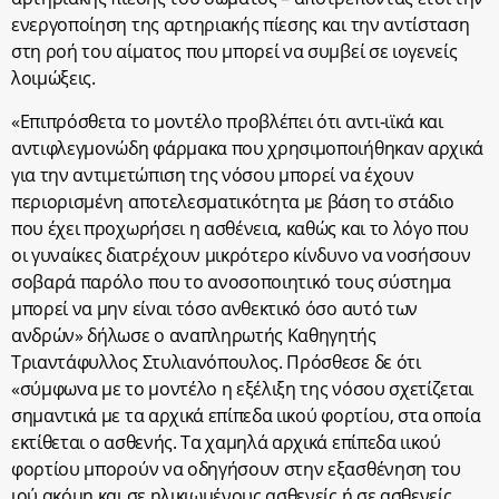
ενεργοποίηση της αρτηριακής πίεσης και την αντίσταση
στη ροή του αίματος που μπορεί να συμβεί σε ιογενείς
λοιμώξεις.
«Επιπρόσθετα το μοντέλο προβλέπει ότι αντι-ιϊκά και
αντιφλεγμονώδη φάρμακα που χρησιμοποιήθηκαν αρχικά
για την αντιμετώπιση της νόσου μπορεί να έχουν
περιορισμένη αποτελεσματικότητα με βάση το στάδιο
που έχει προχωρήσει η ασθένεια, καθώς και το λόγο που
οι γυναίκες διατρέχουν μικρότερο κίνδυνο να νοσήσουν
σοβαρά παρόλο που το ανοσοποιητικό τους σύστημα
μπορεί να μην είναι τόσο ανθεκτικό όσο αυτό των
ανδρών» δήλωσε ο αναπληρωτής Καθηγητής
Τριαντάφυλλος Στυλιανόπουλος. Πρόσθεσε δε ότι
«σύμφωνα με το μοντέλο η εξέλιξη της νόσου σχετίζεται
σημαντικά με τα αρχικά επίπεδα ιικού φορτίου, στα οποία
εκτίθεται ο ασθενής. Τα χαμηλά αρχικά επίπεδα ιικού
φορτίου μπορούν να οδηγήσουν στην εξασθένηση του
ιού ακόμη και σε ηλικιωμένους ασθενείς ή σε ασθενείς