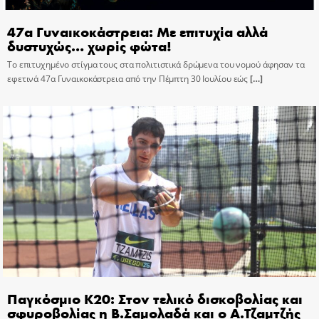
47α Γυναικοκάστρεια: Με επιτυχία αλλά
δυστυχώς… χωρίς φώτα!
Το επιτυχημένο στίγμα τους στα πολιτιστικά δρώμενα του νομού άφησαν τα
εφετινά 47α Γυναικοκάστρεια από την Πέμπτη 30 Ιουλίου εώς
[…]
Παγκόσμιο Κ20: Στον τελικό δισκοβολίας και
σφυροβολίας η Β.Σαμολαδά και ο Α.Τζαμτζής