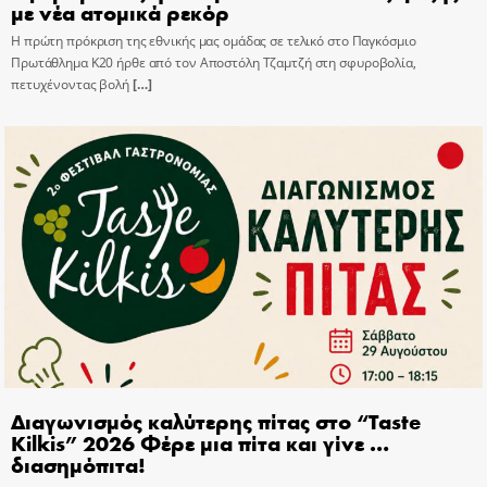
με νέα ατομικά ρεκόρ
Η πρώτη πρόκριση της εθνικής μας ομάδας σε τελικό στο Παγκόσμιο
Πρωτάθλημα Κ20 ήρθε από τον Αποστόλη Τζαμτζή στη σφυροβολία,
πετυχένοντας βολή
[…]
Διαγωνισμός καλύτερης πίτας στο “Taste
Kilkis” 2026 Φέρε μια πίτα και γίνε …
διασημόπιτα!