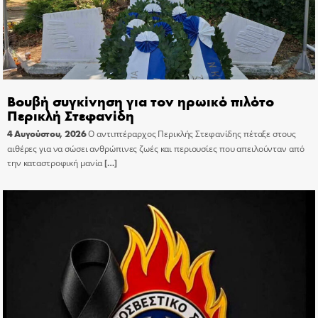
Βουβή συγκίνηση για τον ηρωικό πιλότο
Περικλή Στεφανίδη
4 Αυγούστου, 2026
Ο αντιπτέραρχος Περικλής Στεφανίδης πέταξε στους
αιθέρες για να σώσει ανθρώπινες ζωές και περιουσίες που απειλούνταν από
την καταστροφική μανία
[…]