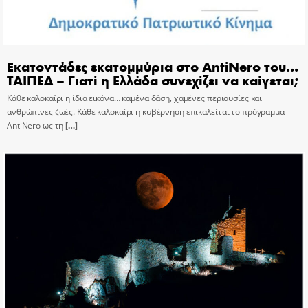
Εκατοντάδες εκατομμύρια στο AntiNero του…
ΤΑΙΠΕΔ – Γιατί η Ελλάδα συνεχίζει να καίγεται;
Κάθε καλοκαίρι η ίδια εικόνα… καμένα δάση, χαμένες περιουσίες και
ανθρώπινες ζωές. Κάθε καλοκαίρι η κυβέρνηση επικαλείται το πρόγραμμα
AntiNero ως τη
[…]