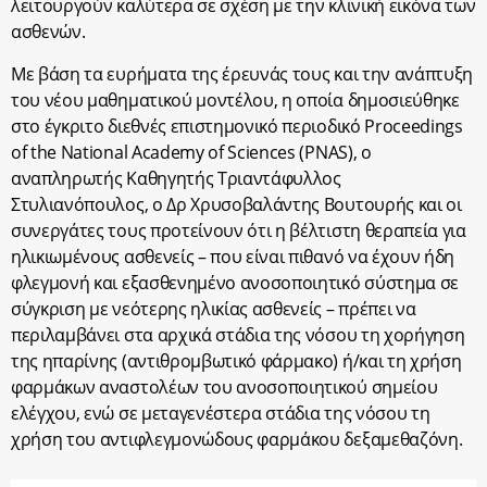
λειτουργούν καλύτερα σε σχέση με την κλινική εικόνα των
ασθενών.
Με βάση τα ευρήματα της έρευνάς τους και την ανάπτυξη
του νέου μαθηματικού μοντέλου, η οποία δημοσιεύθηκε
στο έγκριτο διεθνές επιστημονικό περιοδικό Proceedings
of the National Academy of Sciences (PNAS), ο
αναπληρωτής Καθηγητής Τριαντάφυλλος
Στυλιανόπουλος, ο Δρ Χρυσοβαλάντης Βουτουρής και οι
συνεργάτες τους προτείνουν ότι η βέλτιστη θεραπεία για
ηλικιωμένους ασθενείς – που είναι πιθανό να έχουν ήδη
φλεγμονή και εξασθενημένο ανοσοποιητικό σύστημα σε
σύγκριση με νεότερης ηλικίας ασθενείς – πρέπει να
περιλαμβάνει στα αρχικά στάδια της νόσου τη χορήγηση
της ηπαρίνης (αντιθρομβωτικό φάρμακο) ή/και τη χρήση
φαρμάκων αναστολέων του ανοσοποιητικού σημείου
ελέγχου, ενώ σε μεταγενέστερα στάδια της νόσου τη
χρήση του αντιφλεγμονώδους φαρμάκου δεξαμεθαζόνη.