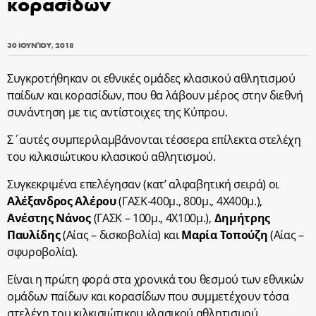
κορασίδων
30 ΙΟΥΝΊΟΥ, 2018
Συγκροτήθηκαν οι εθνικές ομάδες κλασικού αθλητισμού
παίδων και κορασίδων, που θα λάβουν μέρος στην διεθνή
συνάντηση με τις αντίστοιχες της Κύπρου.
Σ΄αυτές συμπεριλαμβάνονται τέσσερα επίλεκτα στελέχη
του κιλκισιώτικου κλασικού αθλητισμού.
Συγκεκριμένα επελέγησαν (κατ’ αλφαβητική σειρά) οι
Αλέξανδρος Αλέρου
(ΓΑΣΚ-400μ., 800μ., 4Χ400μ.),
Ανέστης Νάνος
(ΓΑΣΚ – 100μ., 4Χ100μ.),
Δημήτρης
Παυλίδης
(Αίας – δισκοβολία) και
Μαρία Τοπούζη
(Αίας –
σφυροβολία).
Είναι η πρώτη φορά στα χρονικά του θεσμού των εθνικών
ομάδων παίδων και κορασίδων που συμμετέχουν τόσα
στελέχη του κιλκισιώτικου κλασικού αθλητισμού.