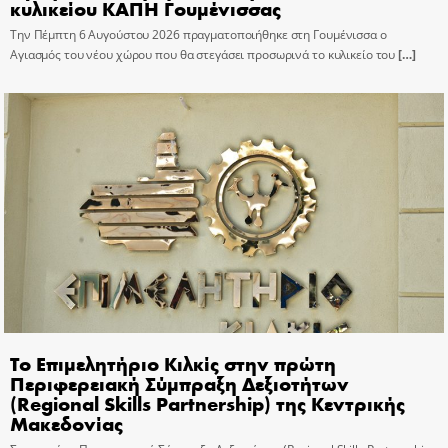
κυλικείου ΚΑΠΗ Γουμένισσας
Την Πέμπτη 6 Αυγούστου 2026 πραγματοποιήθηκε στη Γουμένισσα ο
Αγιασμός του νέου χώρου που θα στεγάσει προσωρινά το κυλικείο του
[…]
Το Επιμελητήριο Κιλκίς στην πρώτη
Περιφερειακή Σύμπραξη Δεξιοτήτων
(Regional Skills Partnership) της Κεντρικής
Μακεδονίας