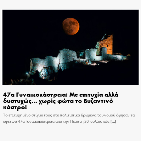
47α Γυναικοκάστρεια: Με επιτυχία αλλά
δυστυχώς… χωρίς φώτα το Βυζαντινό
κάστρο!
Το επιτυχημένο στίγμα τους στα πολιτιστικά δρώμενα του νομού άφησαν τα
εφετινά 47α Γυναικοκάστρεια από την Πέμπτη 30 Ιουλίου εώς
[…]