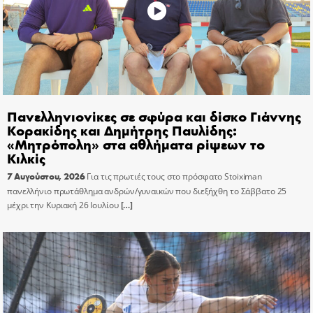
Πανελληνιονίκες σε σφύρα και δίσκο Γιάννης
Κορακίδης και Δημήτρης Παυλίδης:
«Μητρόπολη» στα αθλήματα ρίψεων το
Κιλκίς
7 Αυγούστου, 2026
Για τις πρωτιές τους στο πρόσφατο Stoiximan
πανελλήνιο πρωτάθλημα ανδρών/γυναικών που διεξήχθη το Σάββατο 25
μέχρι την Κυριακή 26 Ιουλίου
[…]