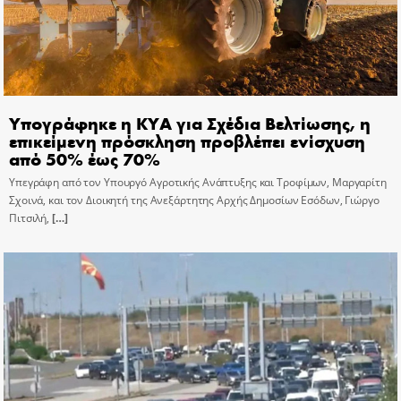
Υπογράφηκε η ΚΥΑ για Σχέδια Βελτίωσης, η
επικείμενη πρόσκληση προβλέπει ενίσχυση
από 50% έως 70%
Υπεγράφη από τον Υπουργό Αγροτικής Ανάπτυξης και Τροφίμων, Μαργαρίτη
Σχοινά, και τον Διοικητή της Ανεξάρτητης Αρχής Δημοσίων Εσόδων, Γιώργο
Πιτσιλή,
[…]