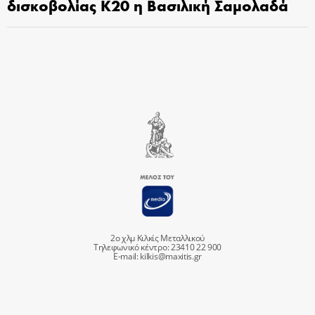
δισκοβολίας Κ20 η Βασιλική Σαμολαδά
2ο χλμ Κιλκίς Μεταλλικού
Τηλεφωνικό κέντρο: 23410 22 900
E-mail:
kilkis@maxitis.gr