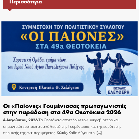
Περισσότερα
Οι «Παίονες» Γουμένισσας πρωταγωνιστές
στην παράδοση στα 49α Θεοτόκεια 2026
4 Αυγούστου, 2026
Τα Θεοτόκεια αποτελούν τον μακροβιότερο και
σημαντικότερο πολιτιστικό θεσμό της Γουμένισσας και της ευρύτερης
περιοχής της αντιπεριφέρειας Κιλκίς. Κάθε Αύγουστο,
[…]