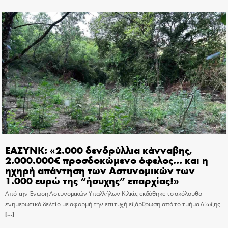
ΕΑΣΥΝΚ: «2.000 δενδρύλλια κάνναβης,
2.000.000€ προσδοκώμενο όφελος… και η
ηχηρή απάντηση των Αστυνομικών των
1.000 ευρώ της “ήσυχης” επαρχίας!»
Από την Ένωση Αστυνομικών Υπαλλήλων Κιλκίς εκδόθηκε το ακόλουθο
ενημερωτικό δελτίο με αφορμή την επιτυχή εξάρθρωση από το τμήμα Δίωξης
[…]