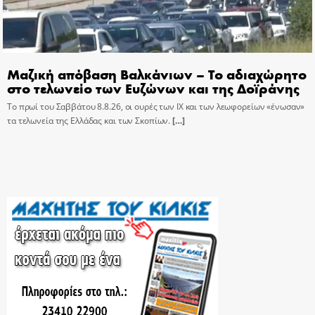
Μαζική απόβαση Βαλκάνιων – Το αδιαχώρητο
στο τελωνείο των Ευζώνων και της Δοϊράνης
Το πρωί του Σαββάτου 8.8.26, οι ουρές των ΙΧ και των λεωφορείων «ένωσαν»
τα τελωνεία της Ελλάδας και των Σκοπίων.
[…]