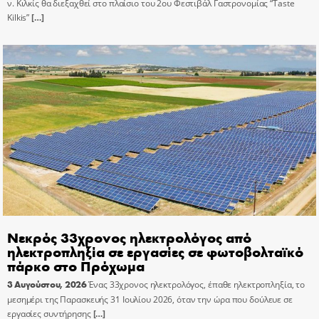
ν. Κιλκίς θα διεξαχθεί στο πλαίσιο του 2ου Φεστιβάλ Γαστρονομίας “Taste
Kilkis”
[…]
Νεκρός 33χρονος ηλεκτρολόγος από
ηλεκτροπληξία σε εργασίες σε φωτοβολταϊκό
πάρκο στο Πρόχωμα
3 Αυγούστου, 2026
Ένας 33χρονος ηλεκτρολόγος, έπαθε ηλεκτροπληξία, το
μεσημέρι της Παρασκευής 31 Ιουλίου 2026, όταν την ώρα που δούλευε σε
εργασίες συντήρησης
[…]