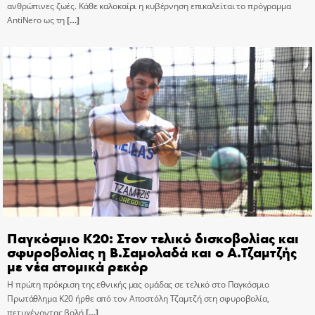
ανθρώπινες ζωές. Κάθε καλοκαίρι η κυβέρνηση επικαλείται το πρόγραμμα
AntiNero ως τη
[…]
Παγκόσμιο Κ20: Στον τελικό δισκοβολίας και
σφυροβολίας η Β.Σαμολαδά και ο Α.Τζαμτζής
με νέα ατομικά ρεκόρ
Η πρώτη πρόκριση της εθνικής μας ομάδας σε τελικό στο Παγκόσμιο
Πρωτάθλημα Κ20 ήρθε από τον Αποστόλη Τζαμτζή στη σφυροβολία,
πετυχένοντας βολή
[…]