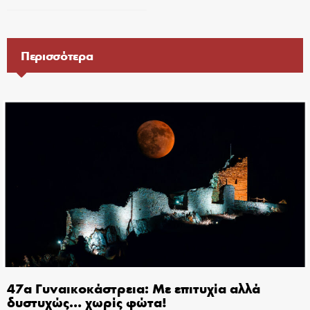
Περισσότερα
47α Γυναικοκάστρεια: Με επιτυχία αλλά
δυστυχώς… χωρίς φώτα!