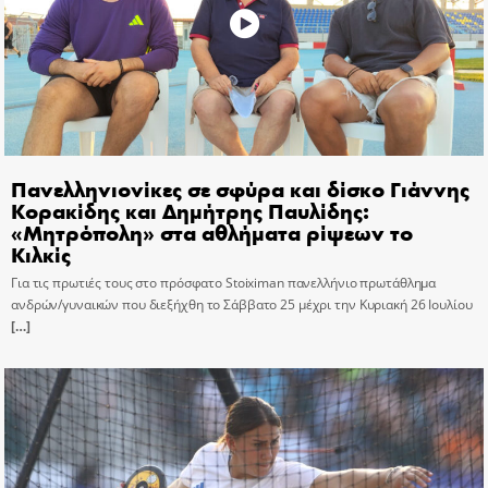
Πανελληνιονίκες σε σφύρα και δίσκο Γιάννης
Κορακίδης και Δημήτρης Παυλίδης:
«Μητρόπολη» στα αθλήματα ρίψεων το
Κιλκίς
Για τις πρωτιές τους στο πρόσφατο Stoiximan πανελλήνιο πρωτάθλημα
ανδρών/γυναικών που διεξήχθη το Σάββατο 25 μέχρι την Κυριακή 26 Ιουλίου
[…]