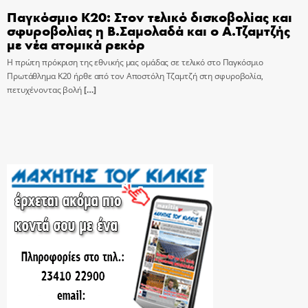
Παγκόσμιο Κ20: Στον τελικό δισκοβολίας και
σφυροβολίας η Β.Σαμολαδά και ο Α.Τζαμτζής
με νέα ατομικά ρεκόρ
Η πρώτη πρόκριση της εθνικής μας ομάδας σε τελικό στο Παγκόσμιο
Πρωτάθλημα Κ20 ήρθε από τον Αποστόλη Τζαμτζή στη σφυροβολία,
πετυχένοντας βολή
[…]