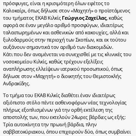
πρόσφυγες, είναι η κρισιμότερη όλων εφέτος το
Καλοκαίρι, όπως δήλωσε στον «Μαχητή» ο προϊστάμενος
του τμήματος ΕΚΑΒ Κιλκίς
Γεώργιος Ζαχείλας
, καθώς
αφορά σε έναν μεγάλο αριθμό προσφύγων, ιδιαιτέρως
ταλαιπωρημένων και ασθενικών από κακουχίες, αλλά και
ξυλοδαρμούς στην περιοχή των Σκοπίων, και εκ τούτου
αυξάνουν σημαντικά τον αριθμό των διακομιδών.
Κάτι που δεν αναμένεται να συνεχισθεί με τις κλινικές του
νοσοκομείου Κιλκίς, καθώς τρέχουν εξελίξεις
αναπλήρωσης ελλείψεων ιατρικού προσωπικού, όπως
δήλωσε στον «Μαχητή» ο διοικητής του Θεμιστοκλής
Ανδρακίδης.
Το τμήμα του ΕΚΑΒ Κιλκίς διαθέτει έναν ιδιαιτέρως
αξιόπιστο στόλο πέντε ασθενοφόρων νέας τεχνολογίας
πλήρως εξοπλισμένων γιά την ορθή εκτέλεση της
αποστολής των, που εκτελούν 24ωρες βάρδιες ως εξής:
Τρία αυτοκίνητα την πρωινή βάρδια, πλην
σαββατοκύριακου, όπου επιχειρούν δύο, όπως συμβαίνει