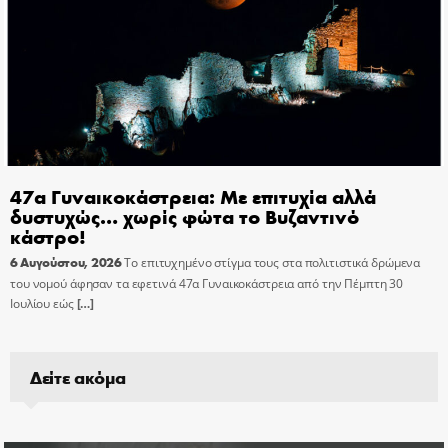
47α Γυναικοκάστρεια: Με επιτυχία αλλά
δυστυχώς… χωρίς φώτα το Βυζαντινό
κάστρο!
6 Αυγούστου, 2026
Το επιτυχημένο στίγμα τους στα πολιτιστικά δρώμενα
του νομού άφησαν τα εφετινά 47α Γυναικοκάστρεια από την Πέμπτη 30
Ιουλίου εώς
[…]
Δείτε ακόμα