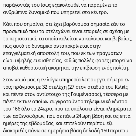
παράγοντάς του ίσως εξακολουθεί να παραμένει το
ανθρώπινο δυναμικό που υπηρετεί στο κέντρο.
Κάτι που σημαίνει, ότι έχει βαρύνουσα σημασία εάν το
προσωπικό που το στελεχώνει είναι επαρκές σε σχέση με
τα περιστατικά, τα οποία καλείται να καλύψει και βεβαίως,
πώς αυτό το δυναμικό ανταποκρίνεται στην
επαγγελματική αποστολή του, που εκ των πραγμάτων
είναι υψηλής ευαισθησίας, καθώς πολλές φορές μπορεί να
αποβεί καθοριστική ακομη και την επίβιωση ενός πολίτη.
Στον νομό μας η εν λόγω υπηρεσία λειτουργεί σήμερα εν
τοις πράγμασι με 32 στελέχη (27 στον σταθμό του Κιλκίς
και πέντε στον αντίστοιχο της Γουμένισσας), τέσσερα με
πέντε εκ των οποίων συγκροτούν το τηλεφωνικό κέντρο
του 166 όλο το 24ωρο, που τα υπόλοιπα είναι πληρώματα
των ασθενοφόρων, που σε πάνω 24ωρη βάση και τις επτά
ημέρες της εβδομάδας, και επιτελούν περίπου έξι
διακομιδές πάνω σε ημερήσια βάση δηλαδή 150 περίπου