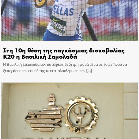
Στη 10η θέση της παγκόσμιας δισκοβολίας
Κ20 η Βασιλική Σαμολαδά
Η Βασιλική Σαμόλαδα δεν κατάφερε δεύτερη φορά μέσα σε ένα 24ωρο να
ξεπεράσει τον εαυτό της κι έτσι ολοκλήρωσε τον
[…]