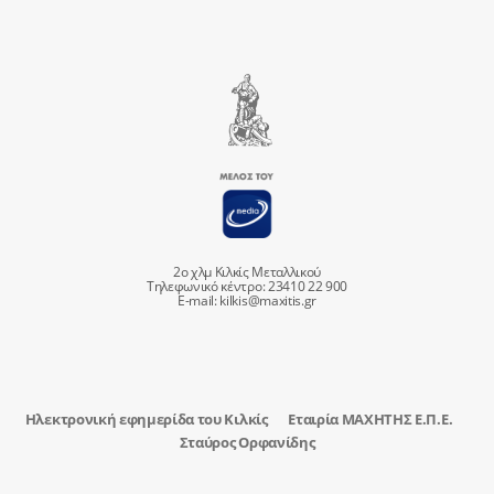
2ο χλμ Κιλκίς Μεταλλικού
Τηλεφωνικό κέντρο: 23410 22 900
E-mail:
kilkis@maxitis.gr
Ηλεκτρονική εφημερίδα του Κιλκίς
Εταιρία ΜΑΧΗΤΗΣ Ε.Π.Ε.
Σταύρος Ορφανίδης