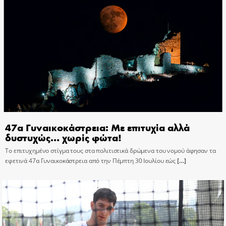
47α Γυναικοκάστρεια: Με επιτυχία αλλά
δυστυχώς… χωρίς φώτα!
Το επιτυχημένο στίγμα τους στα πολιτιστικά δρώμενα του νομού άφησαν τα
εφετινά 47α Γυναικοκάστρεια από την Πέμπτη 30 Ιουλίου εώς
[…]