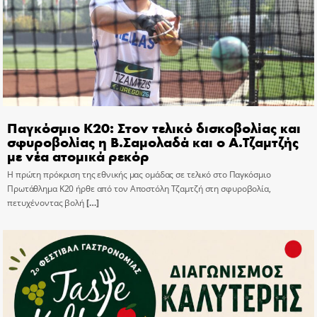
Παγκόσμιο Κ20: Στον τελικό δισκοβολίας και
σφυροβολίας η Β.Σαμολαδά και ο Α.Τζαμτζής
με νέα ατομικά ρεκόρ
Η πρώτη πρόκριση της εθνικής μας ομάδας σε τελικό στο Παγκόσμιο
Πρωτάθλημα Κ20 ήρθε από τον Αποστόλη Τζαμτζή στη σφυροβολία,
πετυχένοντας βολή
[…]