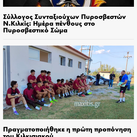
Σύλλογος Συνταξιούχων Πυροσβεστών
Ν.Κιλκίς: Ημέρα πένθους στο
Πυροσβεστικό Σώμα
Πραγματοποιήθηκε η πρώτη προπόνηση
του Κιλκισιακού