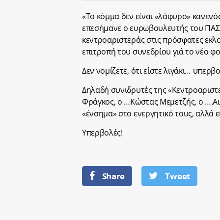
«Το κόμμα δεν είναι «λάφυρο» κανενός
επεσήμανε ο ευρωβουλευτής του ΠΑΣΟ
κεντροαριστεράς στις πρόσφατες εκλο
επιτροπή του συνεδρίου γιά το νέο φο
Δεν νομίζετε, ότι είστε λιγάκι… υπερ
Δηλαδή συνιδρυτές της «Κεντροαριστε
Φράγκος, ο …Κώστας Μεμετζής, ο ….Α
«ένσημα» στο ενεργητικό τους, αλλά ε
Υπερβολές!
Share
Tweet