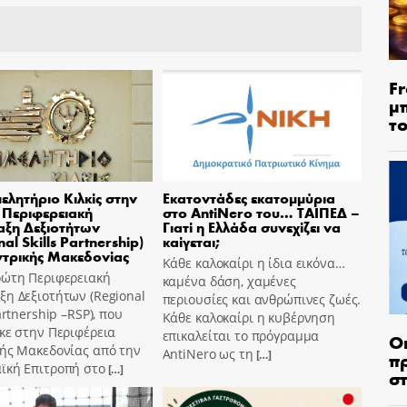
Fr
μ
τ
μελητήριο Κιλκίς στην
Εκατοντάδες εκατομμύρια
Περιφερειακή
στο AntiNero του… ΤΑΙΠΕΔ –
ξη Δεξιοτήτων
Γιατί η Ελλάδα συνεχίζει να
al Skills Partnership)
καίγεται;
ντρικής Μακεδονίας
Κάθε καλοκαίρι η ίδια εικόνα…
ρώτη Περιφερειακή
καμένα δάση, χαμένες
η Δεξιοτήτων (Regional
περιουσίες και ανθρώπινες ζωές.
Partnership –RSP), που
Κάθε καλοκαίρι η κυβέρνηση
κε στην Περιφέρεια
επικαλείται το πρόγραμμα
Ο
κής Μακεδονίας από την
AntiNero ως τη
[…]
π
ϊκή Επιτροπή στο
[…]
σ