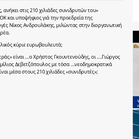
, ανήκει στις 210 χιλιάδες συνιδρυτών του»
Κ και υποψήφιος γιά την προεδρεία της
γές Νίκος Ανδρουλάκης, μιλώντας στην διοργανωτική
ρέα.
βολικός κύριε ευρωβουλευτά;
ράς» είναι …ο Χρήστος Γκουντενούδης, οι ….Γιώργος
ιμίλιος Δεβετζόπουλος με τόσα …νεοδημοκρατικά
ίναι μέσα στους 210 χιλιάδες «συνιδρυτές»;