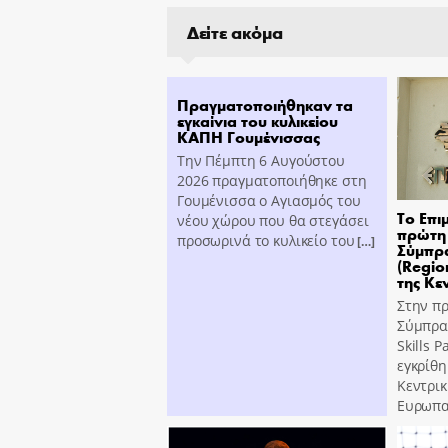
Δείτε ακόμα
Πραγματοποιήθηκαν τα
εγκαίνια του κυλικείου
ΚΑΠΗ Γουμένισσας
Την Πέμπτη 6 Αυγούστου
2026 πραγματοποιήθηκε στη
Γουμένισσα ο Αγιασμός του
Το Επι
νέου χώρου που θα στεγάσει
πρώτη 
προσωρινά το κυλικείο του
[…]
Σύμπρα
(Region
της Κε
Στην π
Σύμπραξ
Skills 
εγκρίθη
Κεντρι
Ευρωπα