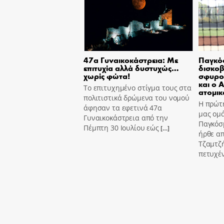
47α Γυναικοκάστρεια: Με
Παγκόσ
επιτυχία αλλά δυστυχώς…
δισκοβ
χωρίς φώτα!
σφυρο
και ο 
Το επιτυχημένο στίγμα τους στα
ατομικ
πολιτιστικά δρώμενα του νομού
Η πρώτη
άφησαν τα εφετινά 47α
μας ομά
Γυναικοκάστρεια από την
Παγκόσ
Πέμπτη 30 Ιουλίου εώς
[…]
ήρθε α
Τζαμτζ
πετυχέ