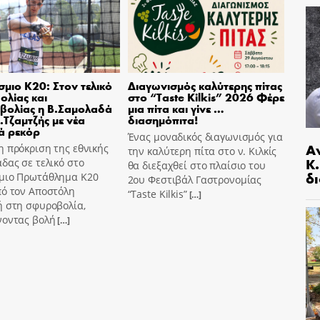
μιο Κ20: Στον τελικό
Διαγωνισμός καλύτερης πίτας
ολίας και
στο “Taste Kilkis” 2026 Φέρε
βολίας η Β.Σαμολαδά
μια πίτα και γίνε …
Α.Τζαμτζής με νέα
διασημόπιτα!
ά ρεκόρ
Ένας μοναδικός διαγωνισμός για
Α
 πρόκριση της εθνικής
την καλύτερη πίτα στο ν. Κιλκίς
Κ
δας σε τελικό στο
θα διεξαχθεί στο πλαίσιο του
δι
μιο Πρωτάθλημα Κ20
2ου Φεστιβάλ Γαστρονομίας
πό τον Αποστόλη
“Taste Kilkis”
[…]
ή στη σφυροβολία,
νοντας βολή
[…]