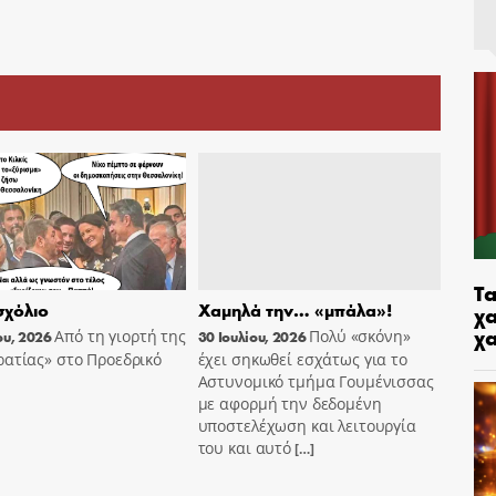
Τα
χόλιο
Χαμηλά την… «μπάλα»!
χα
χ
Από τη γιορτή της
Πολύ «σκόνη»
ου, 2026
30 Ιουλίου, 2026
ατίας» στο Προεδρικό
έχει σηκωθεί εσχάτως για το
Αστυνομικό τμήμα Γουμένισσας
με αφορμή την δεδομένη
υποστελέχωση και λειτουργία
του και αυτό
[…]