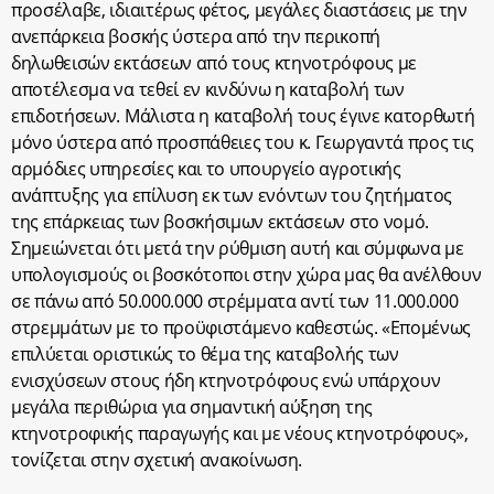
προσέλαβε, ιδιαιτέρως φέτος, μεγάλες διαστάσεις με την
ανεπάρκεια βοσκής ύστερα από την περικοπή
δηλωθεισών εκτάσεων από τους κτηνοτρόφους με
αποτέλεσμα να τεθεί εν κινδύνω η καταβολή των
επιδοτήσεων. Μάλιστα η καταβολή τους έγινε κατορθωτή
μόνο ύστερα από προσπάθειες του κ. Γεωργαντά προς τις
αρμόδιες υπηρεσίες και το υπουργείο αγροτικής
ανάπτυξης για επίλυση εκ των ενόντων του ζητήματος
της επάρκειας των βοσκήσιμων εκτάσεων στο νομό.
Σημειώνεται ότι μετά την ρύθμιση αυτή και σύμφωνα με
υπολογισμούς οι βοσκότοποι στην χώρα μας θα ανέλθουν
σε πάνω από 50.000.000 στρέμματα αντί των 11.000.000
στρεμμάτων με το προϋφιστάμενο καθεστώς. «Επομένως
επιλύεται οριστικώς το θέμα της καταβολής των
ενισχύσεων στους ήδη κτηνοτρόφους ενώ υπάρχουν
μεγάλα περιθώρια για σημαντική αύξηση της
κτηνοτροφικής παραγωγής και με νέους κτηνοτρόφους»,
τονίζεται στην σχετική ανακοίνωση.