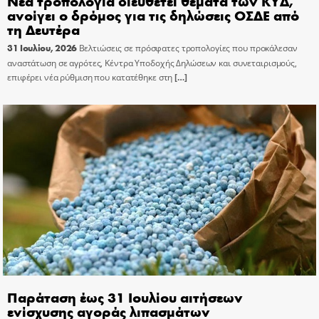
Νέα τροπολογία διευθετεί θέματα των ΚΥΔ,
ανοίγει ο δρόμος για τις δηλώσεις ΟΣΔΕ από
τη Δευτέρα
31 Ιουλίου, 2026
Βελτιώσεις σε πρόσφατες τροπολογίες που προκάλεσαν
αναστάτωση σε αγρότες, Κέντρα Υποδοχής Δηλώσεων και συνεταιρισμούς,
επιφέρει νέα ρύθμιση που κατατέθηκε στη
[…]
Παράταση έως 31 Ιουλίου αιτήσεων
ενίσχυσης αγοράς λιπασμάτων