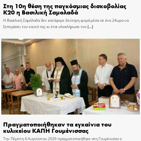
Στη 10η θέση της παγκόσμιας δισκοβολίας
Κ20 η Βασιλική Σαμολαδά
Η Βασιλική Σαμόλαδα δεν κατάφερε δεύτερη φορά μέσα σε ένα 24ωρο να
ξεπεράσει τον εαυτό της κι έτσι ολοκλήρωσε τον
[…]
Πραγματοποιήθηκαν τα εγκαίνια του
κυλικείου ΚΑΠΗ Γουμένισσας
Την Πέμπτη 6 Αυγούστου 2026 πραγματοποιήθηκε στη Γουμένισσα ο