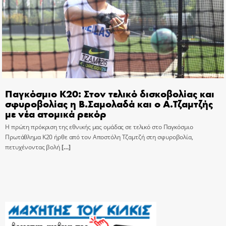
Παγκόσμιο Κ20: Στον τελικό δισκοβολίας και
σφυροβολίας η Β.Σαμολαδά και ο Α.Τζαμτζής
με νέα ατομικά ρεκόρ
Η πρώτη πρόκριση της εθνικής μας ομάδας σε τελικό στο Παγκόσμιο
Πρωτάθλημα Κ20 ήρθε από τον Αποστόλη Τζαμτζή στη σφυροβολία,
πετυχένοντας βολή
[…]