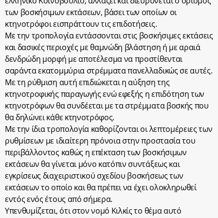
ελληνικό Κοινοβούλιο, αλλάζει και διευρύνεται ο ορισμός
των βοσκήσιμων εκτάσεων, βάσει των οποίων οι
κτηνοτρόφοι εισπράττουν τις επιδοτήσεις.
Με την τροπολογία εντάσσονται στις βοσκήσιμες εκτάσεις
και δασικές περιοχές με θαμνώδη βλάστηση ή με αραιά
δενδρώδη μορφή με αποτέλεσμα να προστίθενται
σαράντα εκατομμύρια στρέμματα πανελλαδικώς σε αυτές.
Με τη ρύθμιση αυτή επιδιώκεται η αύξηση της
κτηνοτροφικής παραγωγής ενώ εφεξής η επιδότηση των
κτηνοτρόφων θα συνδέεται με τα στρέμματα βοσκής που
θα δηλώνει κάθε κτηνοτρόφος.
Με την ίδια τροπολογία καθορίζονται οι λεπτομέρειες των
ρυθμίσεων με ιδιαίτερη πρόνοια στην προστασία του
περιβάλλοντος καθώς η επέκταση των βοσκήσιμων
εκτάσεων θα γίνεται μόνο κατόπιν συντάξεως και
εγκρίσεως διαχειριστικού σχεδίου βοσκήσεως των
εκτάσεων το οποίο και θα πρέπει να έχει ολοκληρωθεί
εντός ενός έτους από σήμερα.
Υπενθυμίζεται, ότι στον νομό Κιλκίς το θέμα αυτό