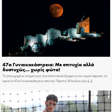
47α Γυναικοκάστρεια: Με επιτυχία αλλά
δυστυχώς… χωρίς φώτα!
Το επιτυχημένο στίγμα τους στα πολιτιστικά δρώμενα του νομού άφησαν τα
εφετινά 47α Γυναικοκάστρεια από την Πέμπτη 30 Ιουλίου εώς
[…]