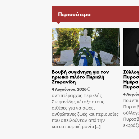
Περισσότερα
Βουβή συγκίνηση για τον
Σύλλογ
ηρωικό πιλότο Περικλή
Πυροσβ
Στεφανίδη
Ημέρα 
Πυροσ
Ο
4 Αυγούστου, 2026
4 Αυγού
αντιπτέραρχος Περικλής
που επι
Στεφανίδης πέταξε στους
Πυροσβ
αιθέρες για να σώσει
σύλλογ
ανθρώπινες ζωές και περιουσίες
Πυροσβ
που απειλούνταν από την
εκφράζ
καταστροφική μανία
[…]