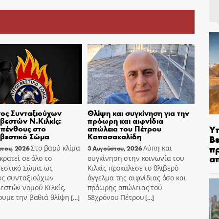
ος Συνταξιούχων
Θλίψη και συγκίνηση για την
εστών Ν.Κιλκίς:
πρόωρη και αιφνίδια
Υ
πένθους στο
απώλεια του Πέτρου
βεστικό Σώμα
Καπασακαλίδη
Βε
π
Στο βαρύ κλίμα
Λύπη και
στου, 2026
3 Αυγούστου, 2026
α
κρατεί σε όλο το
συγκίνηση στην κοινωνία του
εστικό Σώμα, ως
Κιλκίς προκάλεσε το θλιβερό
ος συνταξιούχων
άγγελμα της αιφνίδιας όσο και
εστών νομού Κιλκίς,
πρόωρης απώλειας τού
ουμε την βαθιά θλίψη
58χρόνου Πέτρου
[…]
[…]