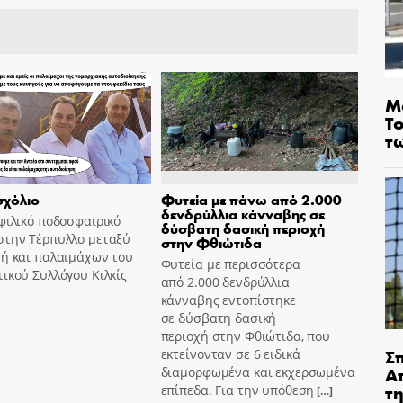
Μ
Τ
τ
χόλιο
Φυτεία με πάνω από 2.000
δενδρύλλια κάνναβης σε
φιλικό ποδοσφαιρικό
δύσβατη δασική περιοχή
στην Τέρπυλλο μεταξύ
στην Φθιώτιδα
μή και παλαιμάχων του
Φυτεία με περισσότερα
ικού Συλλόγου Κιλκίς
από 2.000 δενδρύλλια
κάνναβης εντοπίστηκε
σε δύσβατη δασική
περιοχή στην Φθιώτιδα, που
Σ
εκτείνονταν σε 6 ειδικά
Α
διαμορφωμένα και εκχερσωμένα
τ
επίπεδα. Για την υπόθεση
[…]