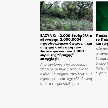
ΕΑΣΥΝΚ: «2.000 δενδρύλλια
Παύλο
κάνναβης, 2.000.000€
το Πολ
προσδοκώμενο όφελος… και
και τώ
η ηχηρή απάντηση των
Μία σπ
Αστυνομικών των 1.000
μεταγρ
ευρώ της “ήσυχης”
επαρχίας!»
δεδομέ
δήμου 
Από την Ένωση Αστυνομικών
πραγμα
Υπαλλήλων Κιλκίς εκδόθηκε το
λίγες η
ακόλουθο ενημερωτικό δελτίο με
αφορμή την επιτυχή εξάρθρωση
από το τμήμα Δίωξης
[…]