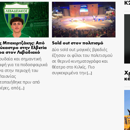
Κ
ς Μπακιρτζάκης: Από
Sold out στον πολιτισμό
ύκαστρο στην Ελβετία
Δύο sold out μαγικές βραδιές
ρα στον Λεβαδιακό
έζησαν οι φίλοι του πολιτισμού
ουδαία και σημαντική
σε θερινό κινηματογράφο και
αφή για τα ποδοσφαιρικά
θέατρο στο Κιλκίς. Πιο
να στην περιοχή του
Χρ
συγκεκριμένα την
[…]
Παιονίας
κ
τοποιήθηκε πριν από
μέρες, από
[…]