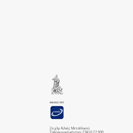
2ο χλμ Κιλκίς Μεταλλικού
Τηλεφωνικό κέντρο: 23410 22 900