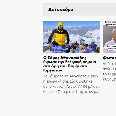
Δείτε ακόμα
Ο Σάμος Αθανασιάδης
Φωτοσ
ύψωσε την Ελληνική σημαία
Από το 
στα όρη του Παμίρ στο
αγώνα 
Κιργιστάν
του Ερ
Το Σάββατο 1η Αυγούστου 2026
Κυνηγετ
η ελληνική σημαία υψώθηκε
στην κορυφή Λένιν (7.134 μ.) στα
όρη του Παμίρ στο Κιργιστάν
[…]