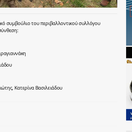
τικό συμβούλιο του περιβαλλοντικού συλλόγου
σύνθεση:
αραγιαννάκη
ιάδου
ιώτης, Κατερίνα Βασιλειάδου