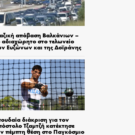
αζική απόβαση Βαλκάνιων –
ο αδιαχώρητο στο τελωνείο
ων Ευζώνων και της Δοϊράνης
πουδαία διάκριση για τον
πόστολο Τζαμτζή κατέκτησε
ην πέμπτη θέση στο Παγκόσμιο