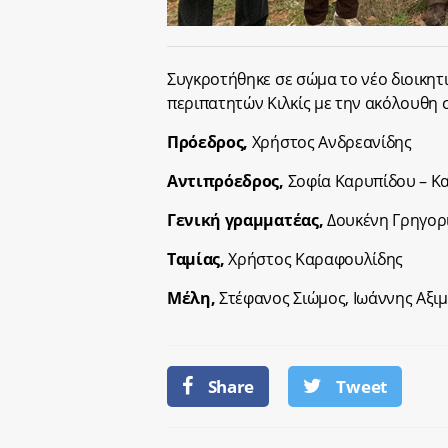
Συγκροτήθηκε σε σώμα το νέο διοικη
περιπατητών Κιλκίς με την ακόλουθη 
Πρόεδρος,
Χρήστος Ανδρεανίδης
Αντιπρόεδρος,
Σοφία Καρυπίδου – Κ
Γενική γραμματέας,
Δουκένη Γρηγορ
Ταμίας,
Χρήστος Καραφουλίδης
Μέλη,
Στέφανος Σιώμος, Ιωάννης Αξιμ
Share
Tweet