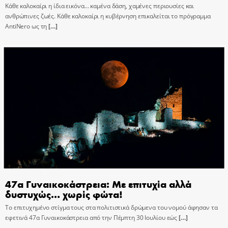
Κάθε καλοκαίρι η ίδια εικόνα… καμένα δάση, χαμένες περιουσίες και
ανθρώπινες ζωές. Κάθε καλοκαίρι η κυβέρνηση επικαλείται το πρόγραμμα
AntiNero ως τη
[…]
47α Γυναικοκάστρεια: Με επιτυχία αλλά
δυστυχώς… χωρίς φώτα!
Το επιτυχημένο στίγμα τους στα πολιτιστικά δρώμενα του νομού άφησαν τα
εφετινά 47α Γυναικοκάστρεια από την Πέμπτη 30 Ιουλίου εώς
[…]