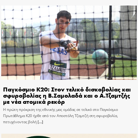
Παγκόσμιο Κ20: Στον τελικό δισκοβολίας και
σφυροβολίας η Β.Σαμολαδά και ο Α.Τζαμτζής
με νέα ατομικά ρεκόρ
Η πρώτη πρόκριση της εθνικής μας ομάδας σε τελικό στο Παγκόσμιο
Πρωτάθλημα Κ20 ήρθε από τον Αποστόλη Τζαμτζή στη σφυροβολία,
πετυχένοντας βολή
[…]