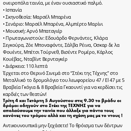
ονειροπόλα ταινία, με έναν ουσιαστικό παλμό.
• Ισπανία
• Σκηνοθεσία: Μαρσέλ Μπαρένα
• Σενάριο: Μαρσέλ Μπαρένα, Αλμπέρτο Μαρίνι
• Μουσική: Αρνό Μπαταγιέρ
• Πρωταγωνιστούν: Εδουάρδο Φερνάντες, Κλάρα
Σεγκούρα, Ζόε Μποναφόντε, Σάλβα Ρέινα, Οσκαρ δε λα
Φουέντε, Μπέτσι Τούρνεθ, Βισέντε Ρομέρο, Κάρλος
Κουέβας, Νταβίντ Βερνταγκέρ
• Διάρκεια: 110 λεπτά
Έρχεται στο Θερινό Σινεμά στο “Στέκι της Τέχνης” στο
Μεταλλικό το δρομολόγιο του λεωφορείου 47 / El 47 με 5
Βραβεία Γκόγια & 8 Βραβεία Γκαουντί για να κερδίσει τις
καρδιές των θεατών!
Τρίτη 4 και Τετάρτη 5 Αυγούστου στις 9.30 το βράδυ οι
δρόμοι οδηγούν στο Στέκι της ΤΕΧΝΗΣ για να
απολαύσουμε την ταινία που άλλαξε για πάντα τους
κανόνες του τρόμου αλλά και τη σχέση μας με το ντους !
Αντικουνουπικά μην ξεχάσετε! Το θρόισμα των δέντρων