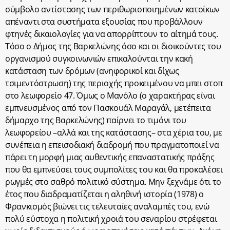
σύμβολο αντίστασης των περιθωριοποιημένων κατοίκων
απέναντι στα συστήματα εξουσίας που προβάλλουν
φτηνές δικαιολογίες για να απορρίπτουν το αίτημά τους.
Τόσο ο Δήμος της Βαρκελώνης όσο και οι διοικούντες του
οργανισμού συγκοινωνιών επικαλούνται την κακή
κατάσταση των δρόμων (ανηφορικοί και δίχως
τσιμεντόστρωση) της περιοχής προκειμένου να μπει στοπ
στο λεωφορείο 47. Όμως ο Μανόλο (ο χαρακτήρας είναι
εμπνευσμένος από τον Πασκουάλ Μαραγάλ, μετέπειτα
δήμαρχο της Βαρκελώνης) παίρνει το τιμόνι του
λεωφορείου –αλλά και της κατάστασης– στα χέρια του, με
συνέπεια η επεισοδιακή διαδρομή που πραγματοποιεί να
πάρει τη μορφή μιας αυθεντικής επαναστατικής πράξης
που θα εμπνεύσει τους συμπολίτες του και θα προκαλέσει
ρωγμές στο σαθρό πολιτικό σύστημα. Μην ξεχνάμε ότι το
έτος που διαδραματίζεται η αληθινή ιστορία (1978) ο
Φρανκισμός βιώνει τις τελευταίες αναλαμπές του, ενώ
πολύ εύστοχα η πολιτική χροιά του σεναρίου στρέφεται