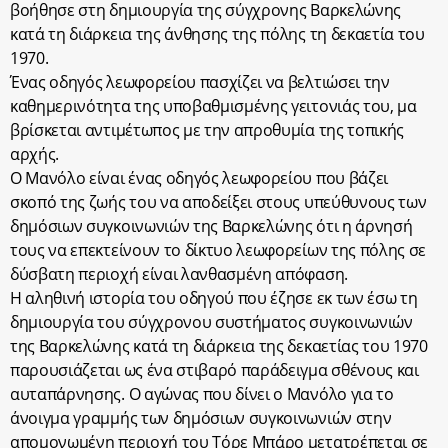
βοήθησε στη δημιουργία της σύγχρονης Βαρκελώνης
κατά τη διάρκεια της άνθησης της πόλης τη δεκαετία του
1970.
Ένας οδηγός λεωφορείου πασχίζει να βελτιώσει την
καθημερινότητα της υποβαθμισμένης γειτονιάς του, μα
βρίσκεται αντιμέτωπος με την απροθυμία της τοπικής
αρχής.
Ο Μανόλο είναι ένας οδηγός λεωφορείου που βάζει
σκοπό της ζωής του να αποδείξει στους υπεύθυνους των
δημόσιων συγκοινωνιών της Βαρκελώνης ότι η άρνησή
τους να επεκτείνουν το δίκτυο λεωφορείων της πόλης σε
δύσβατη περιοχή είναι λανθασμένη απόφαση.
Η αληθινή ιστορία του οδηγού που έζησε εκ των έσω τη
δημιουργία του σύγχρονου συστήματος συγκοινωνιών
της Βαρκελώνης κατά τη διάρκεια της δεκαετίας του 1970
παρουσιάζεται ως ένα στιβαρό παράδειγμα σθένους και
αυταπάρνησης. Ο αγώνας που δίνει ο Μανόλο για το
άνοιγμα γραμμής των δημόσιων συγκοινωνιών στην
απομονωμένη περιοχή του Τόρε Μπάρο μετατρέπεται σε