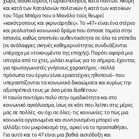
χωρίς διδακτισμούς ή ωραιοποιήσεις κατά πάντων. Ακόμη
και κατά των Καταλανών πολιτικών ή κατά των κατοίκων
του Τόρε Μπάρο που ο Μανόλο τούς θεωρεί
«κακότροπους και γκρινιάρηδες». Το «47» είναι ένα στέρεο
και ρεαλιστικό κοινωνικό δράμα που έσπασε ταμεία στην
Ισπανία, καθώς αποπνέει αυθεντικότητα σε όλα τα επίπεδα
(οι ανάλαφρες σκηνές καθημερινότητας συνδυάζονται
υπέροχα με ντοκουμέντα της εποχής). Παρότι αφορά μια
ιστορία από το χτες, μιλάει κυρίως για το σήμερα, έχοντας
για πρωταγωνιστές γνήσιους χαρακτήρες –πολλά
πρόσωπα του έργου είναι ερασιτέχνες ηθοποιοί– που
υπερασπίζονται τα κοινωνικά δικαιώματα και κυρίως την
αξιοπρέπειά τους με όσα μέσα διαθέτουν.
Η ταινία ποντάρει πολύ στην ομαδικότητα και στο
κοινωνικό αγκάλιασμα, ίσως σε κάτι που λείπει στις μέρες
μας σε πολλές -αν όχι σε όλες- τις κοινωνίες: το πώς μια
κοινωνία οργανωμένα και συντονισμένα μπορεί να
αλλάξει τον μικρόκοσμό της, αρκεί να το προσπαθήσει.
Για αυτό και το 47 είναι μια βαθιά αισιόδοξη και