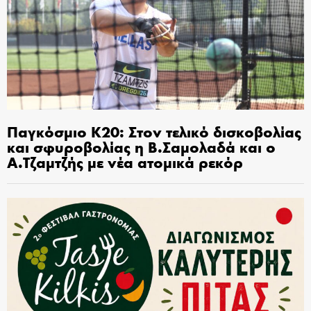
Παγκόσμιο Κ20: Στον τελικό δισκοβολίας
και σφυροβολίας η Β.Σαμολαδά και ο
Α.Τζαμτζής με νέα ατομικά ρεκόρ