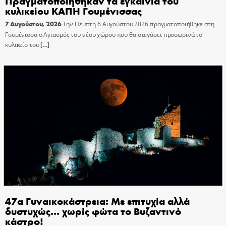
Πραγματοποιήθηκαν τα εγκαίνια του
κυλικείου ΚΑΠΗ Γουμένισσας
7 Αυγούστου, 2026
Την Πέμπτη 6 Αυγούστου 2026 πραγματοποιήθηκε στη
Γουμένισσα ο Αγιασμός του νέου χώρου που θα στεγάσει προσωρινά το
κυλικείο του
[…]
47α Γυναικοκάστρεια: Με επιτυχία αλλά
δυστυχώς… χωρίς φώτα το Βυζαντινό
κάστρο!