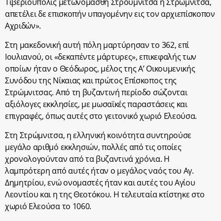
Τιβεριούπολις μετωνομάσθη Στρούμνιτσα ή Στρώμνιτσα,
απετέλει δε επισκοπήν υπαγομένην εις τον αρχιεπίσκοπον
Αχριδών
».
Στη μακεδονική αυτή πόλη μαρτύρησαν το 362, επί
Ιουλιανού, οι «δεκαπέντε μάρτυρες», επικεφαλής των
οποίων ήταν ο Θεόδωρος, μέλος της Α’ Οικουμενικής
Συνόδου της Νίκαιας και πρώτος Επίσκοπος της
Στρώμνιτσας. Από τη βυζαντινή περίοδο σώζονται
αξιόλογες εκκλησίες, με μωσαϊκές παραστάσεις και
επιγραφές, όπως αυτές στο γειτονικό χωριό Ελεούσα.
Στη Στρώμνιτσα, η ελληνική κοινότητα συντηρούσε
μεγάλο αριθμό εκκλησιών, πολλές από τις οποίες
χρονολογούνταν από τα βυζαντινά χρόνια. Η
λαμπρότερη από αυτές ήταν ο μεγάλος ναός του Αγ.
Δημητρίου, ενώ ονομαστές ήταν και αυτές του Αγίου
Λεοντίου και η της Θεοτόκου. Η τελευταία κτίστηκε στο
χωριό Ελεούσα το 1060.