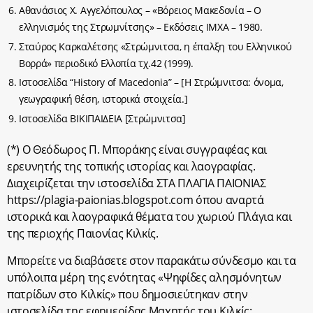
Αθανάσιος Χ. Αγγελόπουλος – «Βόρειος Μακεδονία – Ο
ελληνισμός της Στρωμνίτσης» – Εκδόσεις ΙΜΧΑ – 1980.
Σταύρος Καρκαλέτσης «Στρώμνιτσα, η έπαλξη του Ελληνικού
Βορρά» περιοδικό Ελλοπία τχ.42 (1999).
Ιστοσελίδα “History of Macedonia” – [Η Στρώμνιτσα: όνομα,
γεωγραφική θέση, ιστορικά στοιχεία.]
Ιστοσελίδα ΒΙΚΙΠΑΙΔΕΙΑ [Στρώμνιτσα]
(*) Ο Θεόδωρος Π. Μποράκης είναι συγγραφέας και
ερευνητής της τοπικής ιστορίας και λαογραφίας.
Διαχειρίζεται την ιστοσελίδα ΣΤΑ ΠΛΑΓΙΑ ΠΑΙΟΝΙΑΣ
https://plagia-paionias.blogspot.com όπου αναρτά
ιστορικά και λαογραφικά θέματα του χωριού Πλάγια και
της περιοχής Παιονίας Κιλκίς.
Μπορείτε να διαβάσετε στον παρακάτω σύνδεσμο και τα
υπόλοιπα μέρη της ενότητας «Ψηφίδες αλησμόνητων
πατρίδων στο Κιλκίς» που δημοσιεύτηκαν στην
ιστοσελίδα της εφημερίδας Μαχητής του Κιλκίς: