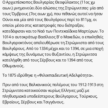
Ο Αρχιεπίσκοπος Βουλγαρίας Θεοφύλακτος (11ος χμ
αιων.) μνημονεύει δύο αλώσεις της Στρώμνιτσας· μία από
τους Όμβρους (7ος αιων χμ), που πιθανώς αυτοί να ήσαν
Ούνοι και μία από τους Βουλγάρους περί το 811μχ, οι
οποίοι μέσα στις καταστροφές που διέπραξαν,
κατεδάφισαν και το Ναό των Πεντεκαίδεκα Μαρτύρων. Το
1014 ο αυτοκράτωρ Βασίλειος Β’ ο Μακεδών, ο επικληθείς
Βουλγαροκτόνος απελευθέρωσε τη Στρώμνιστα από τους
Βουλγάρους. Από το 1334 μέχρι και το 1394, σε μια εποχή
κάμψεως της δυνάμεως του Βυζαντίου, η Στρώμνιτσα
κατελήφθη από τους Σέρβους και το 1394 από τους
Οθωμανούς.
Το 1875 ιδρύθηκε η «Φιλεκπαιδευτική Αδελφότητα».
Πριν από τους Βαλκανικούς πολέμους του 1912-1913 στη
Στρώμνιτσα κατοικούσαν κυρίως Ελληνες μαζί με
πληθυσμιακά υποδεέστερους Βούλγαρους, Τούρκους,
Εβραίους, Σέρβους και Τσιγγάνους.