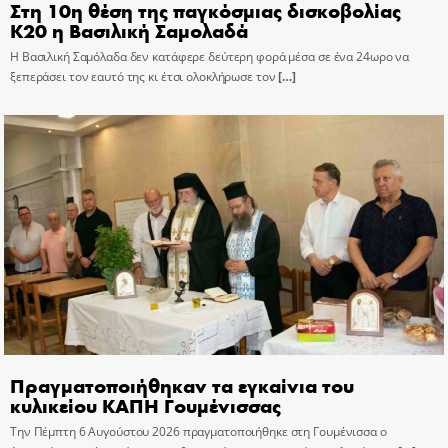
Στη 10η θέση της παγκόσμιας δισκοβολίας
Κ20 η Βασιλική Σαμολαδά
Η Βασιλική Σαμόλαδα δεν κατάφερε δεύτερη φορά μέσα σε ένα 24ωρο να
ξεπεράσει τον εαυτό της κι έτσι ολοκλήρωσε τον
[…]
Πραγματοποιήθηκαν τα εγκαίνια του
κυλικείου ΚΑΠΗ Γουμένισσας
Την Πέμπτη 6 Αυγούστου 2026 πραγματοποιήθηκε στη Γουμένισσα ο