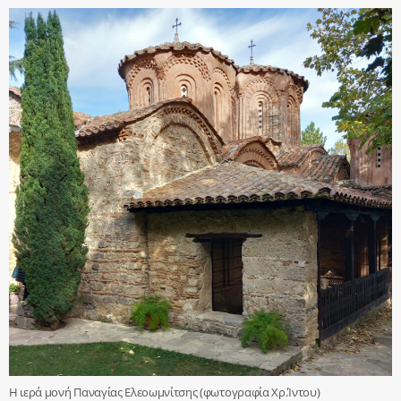
Η ιερά μονή Παναγίας Ελεοωμνίτσης (φωτογραφία Χρ.Ίντου)