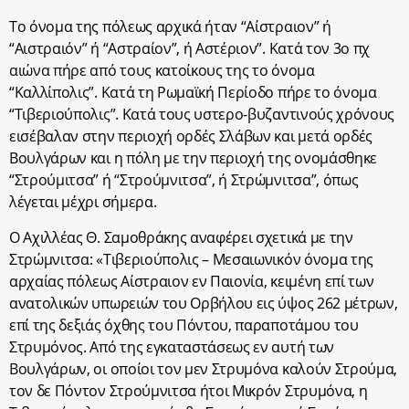
Το όνομα της πόλεως αρχικά ήταν “Αίστραιον” ή
“Αιστραιόν” ή “Αστραίον”, ή Αστέριον”. Κατά τον 3ο πχ
αιώνα πήρε από τους κατοίκους της το όνομα
“Καλλίπολις”. Κατά τη Ρωμαϊκή Περίοδο πήρε το όνομα
“Τιβεριούπολις”. Κατά τους υστερο-βυζαντινούς χρόνους
εισέβαλαν στην περιοχή ορδές Σλάβων και μετά ορδές
Βουλγάρων και η πόλη με την περιοχή της ονομάσθηκε
“Στρούμιτσα” ή “Στρούμνιτσα”, ή Στρώμνιτσα”, όπως
λέγεται μέχρι σήμερα.
Ο Αχιλλέας Θ. Σαμοθράκης αναφέρει σχετικά με την
Στρώμνιτσα: «
Τιβεριούπολις – Μεσαιωνικόν όνομα της
αρχαίας πόλεως Αίστραιον εν Παιονία, κειμένη επί των
ανατολικών υπωρειών του Ορβήλου εις ύψος 262 μέτρων,
επί της δεξιάς όχθης του Πόντου, παραποτάμου του
Στρυμόνος. Από της εγκαταστάσεως εν αυτή των
Βουλγάρων, οι οποίοι τον μεν Στρυμόνα καλούν Στρούμα,
τον δε Πόντον Στρούμνιτσα ήτοι Μικρόν Στρυμόνα, η