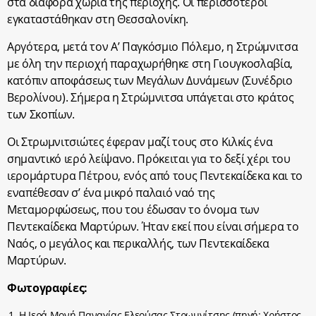
στα διάφορα χωριά της περιοχής. Οι περισσότεροι
εγκαταστάθηκαν στη Θεσσαλονίκη.
Αργότερα, μετά τον Α’ Παγκόσμιο Πόλεμο, η Στρώμνιτσα
με όλη την περιοχή παραχωρήθηκε στη Γιουγκοσλαβία,
κατόπιν αποφάσεως των Μεγάλων Δυνάμεων (Συνέδριο
Βερολίνου). Σήμερα η Στρώμνιτσα υπάγεται στο κράτος
των Σκοπίων.
Οι Στρωμνιτσιώτες έφεραν μαζί τους στο Κιλκίς ένα
σημαντικό ιερό λείψανο. Πρόκειται για το δεξί χέρι του
ιερομάρτυρα Πέτρου, ενός από τους Πεντεκαίδεκα και το
εναπέθεσαν σ’ ένα μικρό παλαιό ναό της
Μεταμορφώσεως, που του έδωσαν το όνομα των
Πεντεκαίδεκα Μαρτύρων. Ήταν εκεί που είναι σήμερα το
Ναός, ο μεγάλος και περικαλλής, των Πεντεκαίδεκα
Μαρτύρων.
Φωτογραφίες:
Η Ιερά Μονή Παναγίας Ελεούσας Στρωμνίτσης (πηγή: Χρήστος