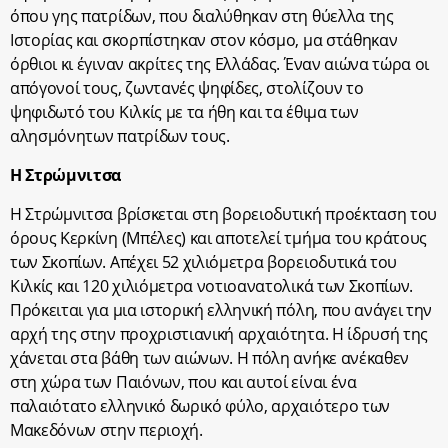
όπου γης πατρίδων, που διαλύθηκαν στη θύελλα της
Ιστορίας και σκορπίστηκαν στον κόσμο, μα στάθηκαν
όρθιοι κι έγιναν ακρίτες της Ελλάδας. Έναν αιώνα τώρα οι
απόγονοί τους, ζωντανές ψηφίδες, στολίζουν το
ψηφιδωτό του Κιλκίς με τα ήθη και τα έθιμα των
αλησμόνητων πατρίδων τους.
Η Στρώμνιτσα
Η Στρώμνιτσα βρίσκεται στη βορειοδυτική προέκταση του
όρους Κερκίνη (Μπέλες) και αποτελεί τμήμα του κράτους
των Σκοπίων. Απέχει 52 χιλιόμετρα βορειοδυτικά του
Κιλκίς και 120 χιλιόμετρα νοτιοανατολικά των Σκοπίων.
Πρόκειται για μια ιστορική ελληνική πόλη, που ανάγει την
αρχή της στην προχριστιανική αρχαιότητα. Η ίδρυσή της
χάνεται στα βάθη των αιώνων. Η πόλη ανήκε ανέκαθεν
στη χώρα των Παιόνων, που και αυτοί είναι ένα
παλαιότατο ελληνικό δωρικό φύλο, αρχαιότερο των
Μακεδόνων στην περιοχή.