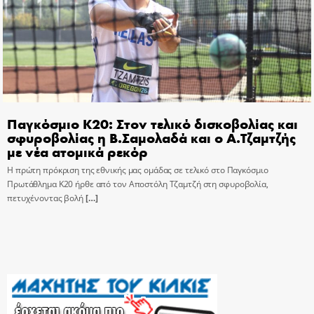
Παγκόσμιο Κ20: Στον τελικό δισκοβολίας και
σφυροβολίας η Β.Σαμολαδά και ο Α.Τζαμτζής
με νέα ατομικά ρεκόρ
Η πρώτη πρόκριση της εθνικής μας ομάδας σε τελικό στο Παγκόσμιο
Πρωτάθλημα Κ20 ήρθε από τον Αποστόλη Τζαμτζή στη σφυροβολία,
πετυχένοντας βολή
[…]