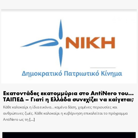
Εκατοντάδες εκατομμύρια στο AntiNero του…
ΤΑΙΠΕΔ – Γιατί η Ελλάδα συνεχίζει να καίγεται;
Κάθε καλοκαίρι η ίδια εικόνα… καμένα δάση, χαμένες περιουσίες και
ανθρώπινες ζωές. Κάθε καλοκαίρι η κυβέρνηση επικαλείται το πρόγραμμα
AntiNero ως τη
[…]