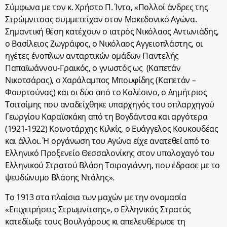
Σύμφωνα με τον κ. Χρήστο Π. Ίντο, «
Πολλοί άνδρες της
Στρώμνιτσας συμμετείχαν στον Μακεδονικό Αγώνα.
Σημαντική θέση κατέχουν ο ιατρός Νικόλαος Αντωνιάδης,
ο Βασίλειος Ζωγράφος, ο Νικόλαος Αγγειοπλάστης, οι
ηγέτες ένοπλων ανταρτικών ομάδων Παντελής
Παπαϊωάννου-Γραικός, ο γνωστός ως (Καπετάν
Νικοτσάρας), ο Χαράλαμπος Μπουφίδης (Καπετάν –
Φουρτούνας) και οι δύο από το Κολέσινο, ο Δημήτριος
Τσιτσίμης που αναδείχθηκε υπαρχηγός του οπλαρχηγού
Γεωργίου Καραϊσκάκη από τη Βογδάντσα και αργότερα
(1921-1922) Κοινοτάρχης Κιλκίς, ο Ευάγγελος Κουκουδέας
και άλλοι. Ή οργάνωση του Αγώνα είχε ανατεθεί από το
Ελληνικό Προξενείο Θεσσαλονίκης στον υπολοχαγό του
Ελληνικού Στρατού Βλάση Τσιρογιάννη, που έδρασε με το
ψευδώνυμο Βλάσης Ντάλης
».
Το 1913 στα πλαίσια των μαχών με την ονομασία
«Επιχειρήσεις Στρωμνίτσης», ο Ελληνικός Στρατός
κατεδίωξε τους Βουλγάρους κι απελευθέρωσε τη