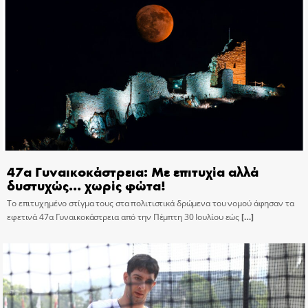
47α Γυναικοκάστρεια: Με επιτυχία αλλά
δυστυχώς… χωρίς φώτα!
Το επιτυχημένο στίγμα τους στα πολιτιστικά δρώμενα του νομού άφησαν τα
εφετινά 47α Γυναικοκάστρεια από την Πέμπτη 30 Ιουλίου εώς
[…]