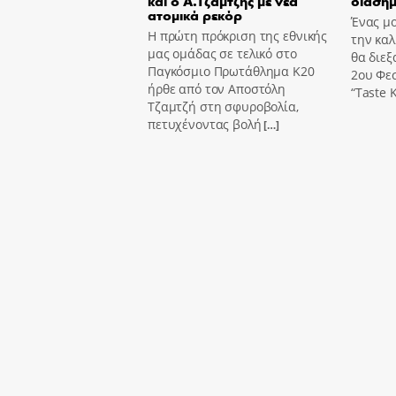
και ο Α.Τζαμτζής με νέα
διασημ
ατομικά ρεκόρ
Ένας μο
Η πρώτη πρόκριση της εθνικής
την καλ
μας ομάδας σε τελικό στο
θα διεξ
Παγκόσμιο Πρωτάθλημα Κ20
2ου Φε
ήρθε από τον Αποστόλη
“Taste K
Τζαμτζή στη σφυροβολία,
πετυχένοντας βολή
[…]