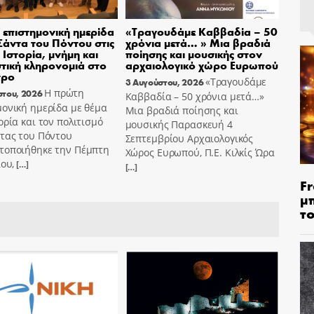
επιστημονική ημερίδα
«Τραγουδάμε Καββαδία – 50
 Σάντα του Πόντου στις
χρόνια μετά… » Μια βραδιά
– Ιστορία, μνήμη και
ποίησης και μουσικής στον
στική κληρονομιά στο
αρχαιολογικό χώρο Ευρωπού
τρο
«Τραγουδάμε
3 Αυγούστου, 2026
Η πρώτη
στου, 2026
Καββαδία – 50 χρόνια μετά…»
ονική ημερίδα με θέμα
Μια βραδιά ποίησης και
ορία και τον πολιτισμό
μουσικής Παρασκευή 4
ντας του Πόντου
Σεπτεμβρίου Αρχαιολογικός
τοποιήθηκε την Πέμπτη
Χώρος Ευρωπού, Π.Ε. Κιλκίς Ώρα
ίου,
[…]
[…]
Fr
μ
τ