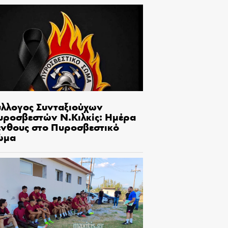
ύλλογος Συνταξιούχων
υροσβεστών Ν.Κιλκίς: Ημέρα
ένθους στο Πυροσβεστικό
ώμα