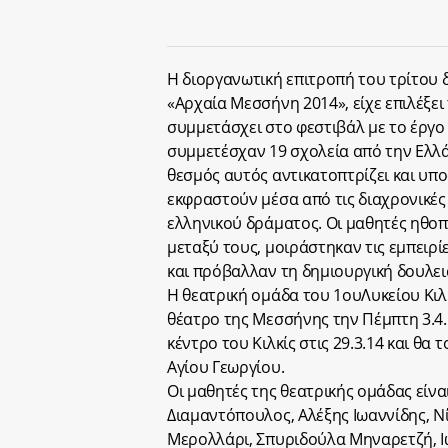
Η διοργανωτική επιτροπή του τρίτου 
«Αρχαία Μεσσήνη 2014», είχε επιλέξει 
συμμετάσχει στο φεστιβάλ με το έργο 
συμμετέσχαν 19 σχολεία από την Ελλάδα
θεσμός αυτός αντικατοπτρίζει και υπο
εκφραστούν μέσα από τις διαχρονικές 
ελληνικού δράματος. Οι μαθητές ηθοπ
μεταξύ τους, μοιράστηκαν τις εμπειρ
και πρόβαλλαν τη δημιουργική δουλει
Η θεατρική ομάδα του 1ουΛυκείου Κιλ
θέατρο της Μεσσήνης την Πέμπτη 3.4.1
κέντρο του Κιλκίς στις 29.3.14 και θα
Αγίου Γεωργίου.
Οι μαθητές της θεατρικής ομάδας είν
Διαμαντόπουλος, Αλέξης Ιωαννίδης, Ν
Μερολλάρι, Σπυριδούλα Μηναρετζή, Ι