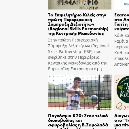
Το Επιμελητήριο Κιλκίς στην
Εκατον
πρώτη Περιφερειακή
στο An
Σύμπραξη Δεξιοτήτων
Γιατί η
(Regional Skills Partnership)
καίγετα
της Κεντρικής Μακεδονίας
Κάθε κα
Στην πρώτη Περιφερειακή
καμένα
Σύμπραξη Δεξιοτήτων (Regional
περιουσ
Skills Partnership –RSP), που
Κάθε κ
εγκρίθηκε στην Περιφέρεια
επικαλε
Κεντρικής Μακεδονίας από την
AntiNer
Ευρωπαϊκή Επιτροπή στο
[…]
Παγκόσμιο Κ20: Στον τελικό
Διαγων
δισκοβολίας και
στο “T
σφυροβολίας η Β.Σαμολαδά
μια πίτ