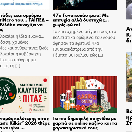
τάδες εκατομμύρια
47α Γυναικοκάστρεια: Με
tiNero του… ΤΑΙΠΕΔ –
επιτυχία αλλά δυστυχώς…
 Ελλάδα συνεχίζει να
χωρίς φώτα!
Α
ι;
Το επιτυχημένο στίγμα τους στα
Κ
λοκαίρι η ίδια εικόνα…
πολιτιστικά δρώμενα του νομού
δι
 δάση, χαμένες
άφησαν τα εφετινά 47α
ίες και ανθρώπινες ζωές.
Γυναικοκάστρεια από την
αλοκαίρι η κυβέρνηση
Πέμπτη 30 Ιουλίου εώς
[…]
ίται το πρόγραμμα
o ως τη
[…]
Β
η
ισμός καλύτερης πίτας
Τα πιο δημοφιλή παιχνίδια με
Σ
aste Kilkis” 2026 Φέρε
χαρτιά σε online καζίνο και τα
α και γίνε …
χαρακτηριστικά τους