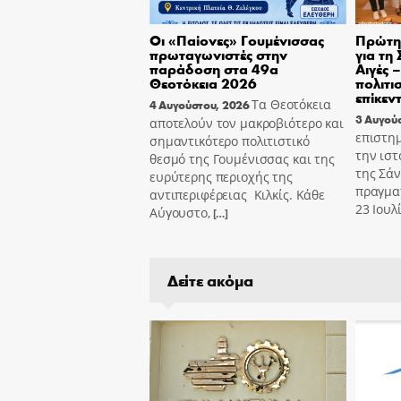
Οι «Παίονες» Γουμένισσας
Πρώτη 
πρωταγωνιστές στην
για τη
παράδοση στα 49α
Αιγές 
Θεοτόκεια 2026
πολιτι
επίκεν
Τα Θεοτόκεια
4 Αυγούστου, 2026
3 Αυγού
αποτελούν τον μακροβιότερο και
επιστημ
σημαντικότερο πολιτιστικό
την ιστ
θεσμό της Γουμένισσας και της
της Σά
ευρύτερης περιοχής της
πραγμα
αντιπεριφέρειας Κιλκίς. Κάθε
23 Ιουλ
Αύγουστο,
[…]
Δείτε ακόμα