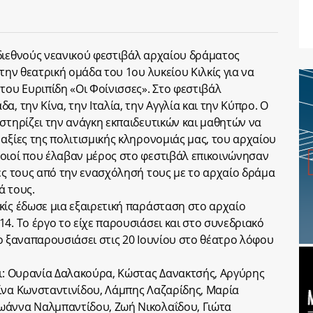
διεθνούς νεανικού φεστιβάλ αρχαίου δράματος
την θεατρική ομάδα του 1ου λυκείου Κιλκίς για να
του Ευριπίδη «Οι Φοίνισσες». Στο φεστιβάλ
, την Κίνα, την Ιταλία, την Αγγλία και την Κύπρο. Ο
στηρίζει την ανάγκη εκπαιδευτικών και μαθητών να
αξίες της πολιτισμικής κληρονομιάς μας, του αρχαίου
οιοί που έλαβαν μέρος στο φεστιβάλ επικοινώνησαν
ίες τους από την ενασχόλησή τους με το αρχαίο δράμα
ά τους.
κίς έδωσε μια εξαιρετική παράσταση στο αρχαίο
4. Το έργο το είχε παρουσιάσει και στο συνεδριακό
 το ξαναπαρουσιάσει στις 20 Ιουνίου στο θέατρο λόφου
αι: Ουρανία Δαλακούρα, Κώστας Δανακτσής, Αργύρης
ίνα Κωνσταντινίδου, Λάμπης Λαζαρίδης, Μαρία
ωάννα Ναλμπαντίδου, Ζωή Νικολαΐδου, Γιώτα