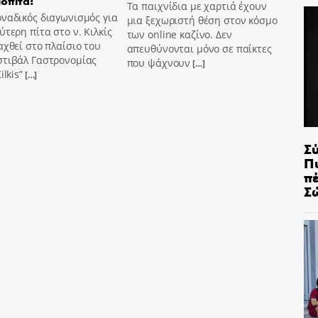
όπιτα!
Τα παιχνίδια με χαρτιά έχουν
ναδικός διαγωνισμός για
μια ξεχωριστή θέση στον κόσμο
ύτερη πίτα στο ν. Κιλκίς
των online καζίνο. Δεν
αχθεί στο πλαίσιο του
απευθύνονται μόνο σε παίκτες
στιβάλ Γαστρονομίας
που ψάχνουν
[…]
ilkis”
[…]
Σ
Π
π
Σ