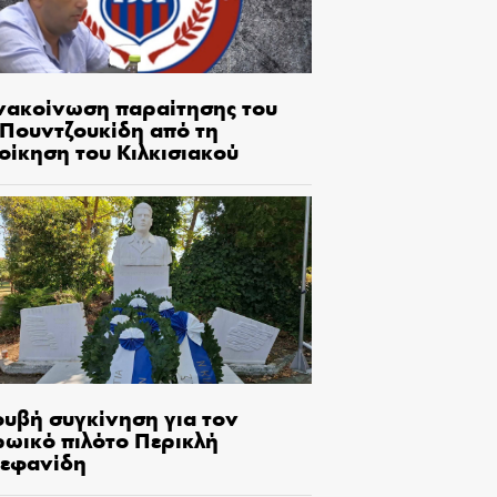
νακοίνωση παραίτησης του
.Πουντζουκίδη από τη
οίκηση του Κιλκισιακού
ουβή συγκίνηση για τον
ρωικό πιλότο Περικλή
τεφανίδη