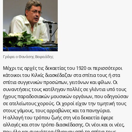
Γράφει ο Θανάσης Βαφειάδης
Μέχρι τις αρχές τις δεκαετίας του 1920 οι περισσότεροι
κάτοικοι του Κιλκίς διασκέδαζαν στα σπίτια τους ή στα
σπίτια συγγενικών προσώπων, γειτόνων και φίλων. Οι
συναντήσεις τους κατέληγαν πολλές σε γλέντια υπό τους
ήχους παραδοσιακών μουσικών οργάνων, που οδηγούσαν
σε ατελείωτους χορούς. Οι χοροί είχαν την τιμητική τους
στους γάμους, τους αρραβώνες και τα πανηγύρια.
Η αλλαγή του τρόπου ζωής στη νέα δεκαετία έφερε
αλλαγές και στον τρόπο διασκέδασης. Οι νέοι και οι νέες,
που όλο και συχνότερα έβγαιναν από τα σπίτια τους,