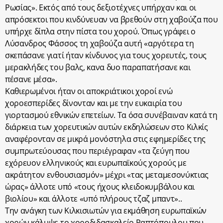
Ρωσίας». Εκτός από τους δεξιοτέχνες υπήρχαν και οι
απρόσεκτοι που κινδύνευαν να βρεθούν στη χαβούζα που
υπήρχε δίπλα στην πίστα του χορού. Όπως γράφει ο
Λύσανδρος Φάσσος τη χαβούζα αυτή «αργότερα τη
σκεπάσανε γιατί ήταν κίνδυνος για τους χορευτές, τους
μερακλήδες του βαλς, κανα δυο παραπατήσανε και
πέσανε μέσα».
Καθιερωμένοι ήταν οι αποκριάτικοι χοροί ενώ
χοροεσπερίδες δίνονταν και με την ευκαιρία του
γιορτασμού εθνικών επετείων. Τα όσα συνέβαιναν κατά τη
διάρκεια των χορευτικών αυτών εκδηλώσεων στο Κιλκίς
αναφέρονταν σε μικρά μονόστηλα στις εφημερίδες της
συμπρωτεύουσας που περιέγραφαν «τα ζεύγη που
εχόρευον ελληνικούς και ευρωπαϊκούς χορούς με
ακράτητον ενθουσιασμόν» μέχρι «τας μεταμεσονύκτιας
ώρας» άλλοτε υπό «τους ήχους κλειδοκυμβάλου και
βιολίου» και άλλοτε «υπό πλήρους τζαζ μπαντ»..
Την ανάγκη των Κιλκισιωτών για εκμάθηση ευρωπαϊκών
χορών κάλυψε το χοροδιδασκαλείο Ραπτόπουλου που