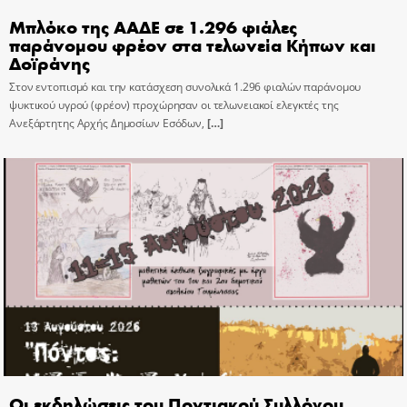
Μπλόκο της ΑΑΔΕ σε 1.296 φιάλες
παράνομου φρέον στα τελωνεία Κήπων και
Δοϊράνης
Στον εντοπισμό και την κατάσχεση συνολικά 1.296 φιαλών παράνομου
ψυκτικού υγρού (φρέον) προχώρησαν οι τελωνειακοί ελεγκτές της
Ανεξάρτητης Αρχής Δημοσίων Εσόδων,
[…]
Οι εκδηλώσεις του Ποντιακού Συλλόγου