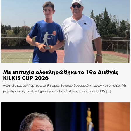
Με επιτυχία ολοκληρώθηκε το 19ο Διεθνές
KILKIS CUP 2026
Αθλητές και αθλήτριες από 9 χώρες έδωσαν δυναμικό «παρών» στο Κιλκίς Με
μεγάλη επιτυχία ολοκληρώθηκε το 19ο Διεθνές Τουρνουά KILKIS
[…]