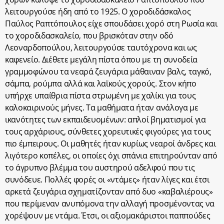
λειτουργούσε ήδη από το 1925. Ο χοροδιδάσκαλος
Παύλος Ραπτόπουλος είχε σπουδάσει χορό στη Ρωσία και
το χοροδιδασκαλείο, που βρισκόταν στην οδό
Λεοναρδοπούλου, λειτουργούσε ταυτόχρονα και ως
καφενείο. Διέθετε μεγάλη πίστα όπου με τη συνοδεία
γραμμοφώνου τα νεαρά ζευγάρια μάθαιναν βαλς, ταγκό,
σάμπα, ρούμπα αλλά και λαϊκούς χορούς. Στον κήπο
υπήρχε υπαίθρια πίστα στρωμένη με χαλίκι για τους
καλοκαιρινούς μήνες. Τα μαθήματα ήταν ανάλογα με
ικανότητες των εκπαιδευομένων: απλοί βηματισμοί για
τους αρχάριους, σύνθετες χορευτικές φιγούρες για τους
πιο έμπειρους. Οι μαθητές ήταν κυρίως νεαροί άνδρες και
λιγότερο κοπέλες, οι οποίες όχι σπάνια επιτηρούνταν από
το άγρυπνο βλέμμα του αυστηρού αδελφού που τις
συνόδευε. Πολλές φορές οι «ντάμες» ήταν λίγες και έτσι
αρκετά ζευγάρια σχηματίζονταν από δυο «καβαλιέρους»
που περίμεναν ανυπόμονα την αλλαγή προσμένοντας να
χορέψουν με ντάμα. Έτσι, οι αξιομακάριστοι παππούδες