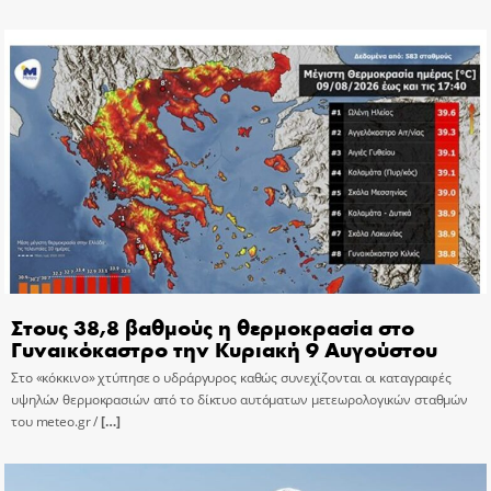
Στους 38,8 βαθμούς η θερμοκρασία στο
Γυναικόκαστρο την Κυριακή 9 Αυγούστου
Στο «κόκκινο» χτύπησε ο υδράργυρος καθώς συνεχίζονται οι καταγραφές
υψηλών θερμοκρασιών από το δίκτυο αυτόματων μετεωρολογικών σταθμών
του meteo.gr /
[…]