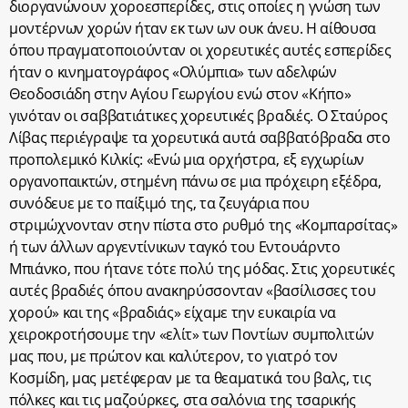
διοργανώνουν χοροεσπερίδες, στις οποίες η γνώση των
μοντέρνων χορών ήταν εκ των ων ουκ άνευ. Η αίθουσα
όπου πραγματοποιούνταν οι χορευτικές αυτές εσπερίδες
ήταν ο κινηματογράφος «Ολύμπια» των αδελφών
Θεοδοσιάδη στην Αγίου Γεωργίου ενώ στον «Κήπο»
γινόταν οι σαββατιάτικες χορευτικές βραδιές. Ο Σταύρος
Λίβας περιέγραψε τα χορευτικά αυτά σαββατόβραδα στο
προπολεμικό Κιλκίς: «Ενώ μια ορχήστρα, εξ εγχωρίων
οργανοπαικτών, στημένη πάνω σε μια πρόχειρη εξέδρα,
συνόδευε με το παίξιμό της, τα ζευγάρια που
στριμώχνονταν στην πίστα στο ρυθμό της «Κομπαρσίτας»
ή των άλλων αργεντίνικων ταγκό του Εντουάρντο
Μπιάνκο, που ήτανε τότε πολύ της μόδας. Στις χορευτικές
αυτές βραδιές όπου ανακηρύσσονταν «βασίλισσες του
χορού» και της «βραδιάς» είχαμε την ευκαιρία να
χειροκροτήσουμε την «ελίτ» των Ποντίων συμπολιτών
μας που, με πρώτον και καλύτερον, το γιατρό τον
Κοσμίδη, μας μετέφεραν με τα θεαματικά του βαλς, τις
πόλκες και τις μαζούρκες, στα σαλόνια της τσαρικής