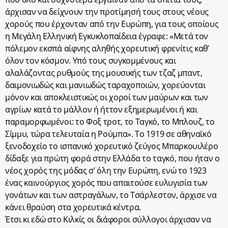
άρχισαν να δείχνουν την προτίμησή τους στους νέους
χορούς που έρχονταν από την Ευρώπη, για τους οποίους
η Μεγάλη Ελληνική Εγκυκλοπαίδεια έγραφε: «Μετά τον
πόλεμον εκσπά αίφνης αληθής χορευτική φρενίτις καθ’
όλον τον κόσμον. Υπό τους συγκομμένους και
αλαλάζοντας ρυθμούς της μουσικής των τζαζ μπαντ,
δαιμονιωδώς και μανιωδώς ταραχοποιών, χορεύονται
μόνον και αποκλειστικώς οι χοροί των μαύρων και των
αγρίων κατά το μάλλον ή ήττον εξημερωμένοι ή και
παραμορφωμένοι: το Φοξ τροτ, το Ταγκό, το Μπλουζ, το
Σίμμυ, τώρα τελευταία η Ρούμπα». Το 1919 σε αθηναϊκό
ξενοδοχείο το ισπανικό χορευτικό ζεύγος Μπαρκουιλέρο
δίδαξε για πρώτη φορά στην Ελλάδα το ταγκό, που ήταν ο
νέος χορός της μόδας σ’ όλη την Ευρώπη, ενώ το 1923
ένας καινούργιος χορός που απαιτούσε ευλυγισία των
γονάτων και των αστραγάλων, το Τσάρλεστον, άρχισε να
κάνει θραύση στα χορευτικά κέντρα.
Έτσι κι εδώ στο Κιλκίς οι διάφοροι σύλλογοι άρχισαν να