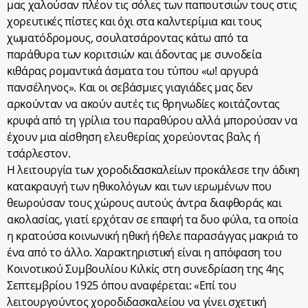
μας χαλούσαν πλέον τις σόλες των παπουτσιών τους στις
χορευτικές πίστες και όχι στα καλντερίμια και τους
χωματόδρομους, σουλατσάροντας κάτω από τα
παράθυρα των κοριτσιών και άδοντας με συνοδεία
κιθάρας ρομαντικά άσματα του τύπου «ω! αργυρά
πανσέληνος». Και οι σεβάσμιες γιαγιάδες μας δεν
αρκούνταν να ακούν αυτές τις θρηνωδίες κοιτάζοντας
κρυφά από τη γρίλια του παραθύρου αλλά μπορούσαν να
έχουν μια αίσθηση ελευθερίας χορεύοντας βαλς ή
τσάρλεστον.
Η λειτουργία των χοροδιδασκαλείων προκάλεσε την άδικη
κατακραυγή των ηθικολόγων και των ιερωμένων που
θεωρούσαν τους χώρους αυτούς άντρα διαφθοράς και
ακολασίας, γιατί ερχόταν σε επαφή τα δυο φύλα, τα οποία
η κρατούσα κοινωνική ηθική ήθελε παρασάγγας μακριά το
ένα από το άλλο. Χαρακτηριστική είναι η απόφαση του
Κοινοτικού Συμβουλίου Κιλκίς στη συνεδρίαση της 4ης
Σεπτεμβρίου 1925 όπου αναφέρεται: «Επί του
λειτουργούντος χοροδιδασκαλείου να γίνει σχετική