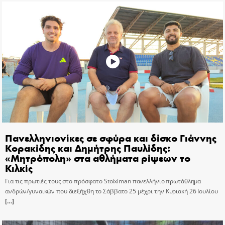
Πανελληνιονίκες σε σφύρα και δίσκο Γιάννης
Κορακίδης και Δημήτρης Παυλίδης:
«Μητρόπολη» στα αθλήματα ρίψεων το
Κιλκίς
Για τις πρωτιές τους στο πρόσφατο Stoiximan πανελλήνιο πρωτάθλημα
ανδρών/γυναικών που διεξήχθη το Σάββατο 25 μέχρι την Κυριακή 26 Ιουλίου
[…]