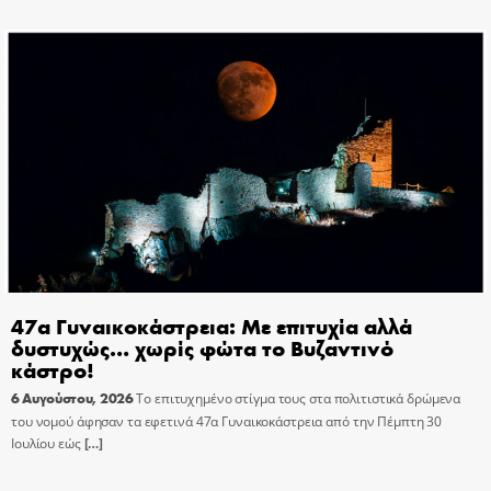
47α Γυναικοκάστρεια: Με επιτυχία αλλά
δυστυχώς… χωρίς φώτα το Βυζαντινό
κάστρο!
6 Αυγούστου, 2026
Το επιτυχημένο στίγμα τους στα πολιτιστικά δρώμενα
του νομού άφησαν τα εφετινά 47α Γυναικοκάστρεια από την Πέμπτη 30
Ιουλίου εώς
[…]