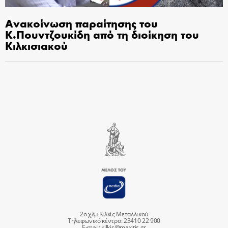
Ανακοίνωση παραίτησης του
Κ.Πουντζουκίδη από τη διοίκηση του
Κιλκισιακού
2ο χλμ Κιλκίς Μεταλλικού
Τηλεφωνικό κέντρο: 23410 22 900
E-mail:
kilkis@maxitis.gr