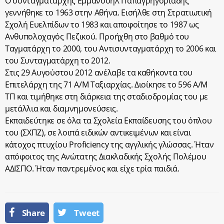
Ο συνταγματάρχης Εμμανουήλ Παπαγρηγοριάδης
γεννήθηκε το 1963 στην Αθήνα. Εισήλθε στη Στρατιωτική
Σχολή Ευελπίδων το 1983 και αποφοίτησε το 1987 ως
Ανθυπολοχαγός Πεζικού. Προήχθη στο βαθμό του
Ταγματάρχη το 2000, του Αντισυνταγματάρχη το 2006 και
του Συνταγματάρχη το 2012.
Στις 29 Αυγούστου 2012 ανέλαβε τα καθήκοντα του
Επιτελάρχη της 71 Α/Μ Ταξιαρχίας. Διοίκησε το 596 Α/Μ
ΤΠ και τιμήθηκε στη διάρκεια της σταδιοδρομίας του με
μετάλλια και διαμνημονεύσεις.
Εκπαιδεύτηκε σε όλα τα Σχολεία Εκπαίδευσης του όπλου
του (ΣΧΠΖ), σε λοιπά ειδικών αντικειμένων και είναι
κάτοχος πτυχίου Proficiency της αγγλικής γλώσσας. Ήταν
απόφοιτος της Ανώτατης Διακλαδικής Σχολής Πολέμου
ΑΔΙΣΠΟ. Ήταν παντρεμένος και είχε τρία παιδιά.
Share
Tweet