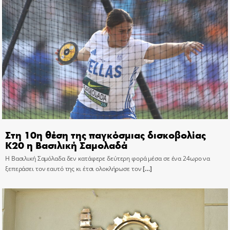
Στη 10η θέση της παγκόσμιας δισκοβολίας
Κ20 η Βασιλική Σαμολαδά
Η Βασιλική Σαμόλαδα δεν κατάφερε δεύτερη φορά μέσα σε ένα 24ωρο να
ξεπεράσει τον εαυτό της κι έτσι ολοκλήρωσε τον
[…]