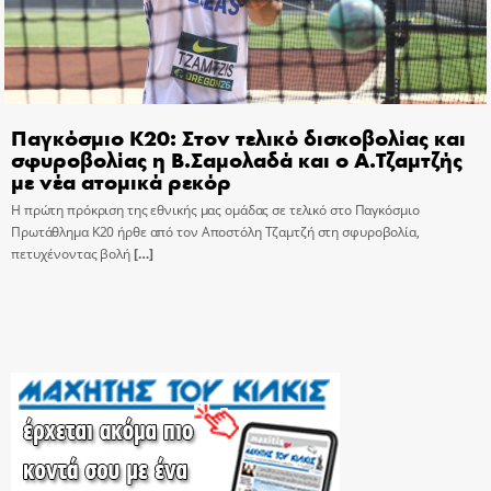
Παγκόσμιο Κ20: Στον τελικό δισκοβολίας και
σφυροβολίας η Β.Σαμολαδά και ο Α.Τζαμτζής
με νέα ατομικά ρεκόρ
Η πρώτη πρόκριση της εθνικής μας ομάδας σε τελικό στο Παγκόσμιο
Πρωτάθλημα Κ20 ήρθε από τον Αποστόλη Τζαμτζή στη σφυροβολία,
πετυχένοντας βολή
[…]