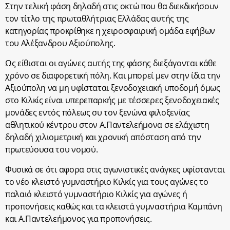
Στην τελική φάση δηλαδή στις οκτώ που θα διεκδικήσουν
τον τίτλο της πρωταθλήτριας Ελλάδας αυτής της
κατηγορίας προκρίθηκε η χειροσφαιρική ομάδα εφήβων
του Αλέξανδρου Αξιούπολης.
Ως είθισται οι αγώνες αυτής της φάσης διεξάγονται κάθε
χρόνο σε διαφορετική πόλη. Και μπορεί μεν στην ίδια την
Αξιούπολη να μη υφίσταται ξενοδοχειακή υποδομή όμως
στο Κιλκίς είναι υπερεπαρκής με τέσσερες ξενοδοχειακές
μονάδες εντός πόλεως συ τον ξενώνα φιλοξενίας
αθλητικού κέντρου στον Α.Παντελεήμονα σε ελάχιστη
δηλαδή χιλιομετρική και χρονική απόσταση από την
πρωτεύουσα του νομού.
Φυσικά σε ότι αφορα στις αγωνιστικές ανάγκες υφίστανται
το νέο κλειστό γυμναστήριο Κιλκίς για τους αγώνες το
παλαιό κλειστό γυμναστήριο Κιλκίς για αγώνες ή
προπονήσεις καθώς και τα κλειστά γυμναστήρια Καμπάνη
και Α.Παντελεήμονος για προπονήσεις.