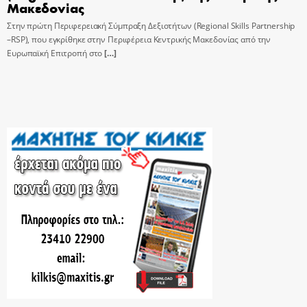
Μακεδονίας
Στην πρώτη Περιφερειακή Σύμπραξη Δεξιοτήτων (Regional Skills Partnership
–RSP), που εγκρίθηκε στην Περιφέρεια Κεντρικής Μακεδονίας από την
Ευρωπαϊκή Επιτροπή στο
[…]