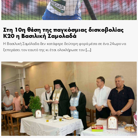
Στη 10η θέση της παγκόσμιας δισκοβολίας
Κ20 η Βασιλική Σαμολαδά
Η Βασιλική Σαμόλαδα δεν κατάφερε δεύτερη φορά μέσα σε ένα 24ωρο να
ξεπεράσει τον εαυτό της κι έτσι ολοκλήρωσε τον
[…]