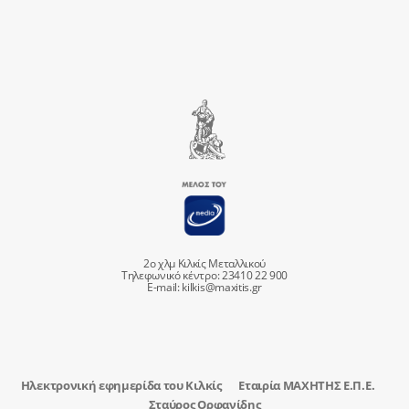
2ο χλμ Κιλκίς Μεταλλικού
Τηλεφωνικό κέντρο: 23410 22 900
E-mail:
kilkis@maxitis.gr
Ηλεκτρονική εφημερίδα του Κιλκίς
Εταιρία ΜΑΧΗΤΗΣ Ε.Π.Ε.
Σταύρος Ορφανίδης