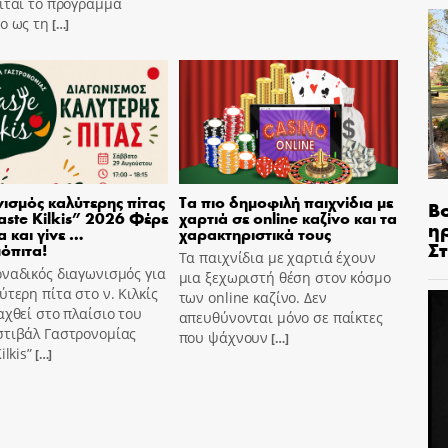
ίται το πρόγραμμα
o ως τη
[…]
ισμός καλύτερης πίτας
Τα πιο δημοφιλή παιχνίδια με
Β
aste Kilkis” 2026 Φέρε
χαρτιά σε online καζίνο και τα
η
α και γίνε …
χαρακτηριστικά τους
Σ
όπιτα!
Τα παιχνίδια με χαρτιά έχουν
ναδικός διαγωνισμός για
μια ξεχωριστή θέση στον κόσμο
ύτερη πίτα στο ν. Κιλκίς
των online καζίνο. Δεν
αχθεί στο πλαίσιο του
απευθύνονται μόνο σε παίκτες
στιβάλ Γαστρονομίας
που ψάχνουν
[…]
ilkis”
[…]