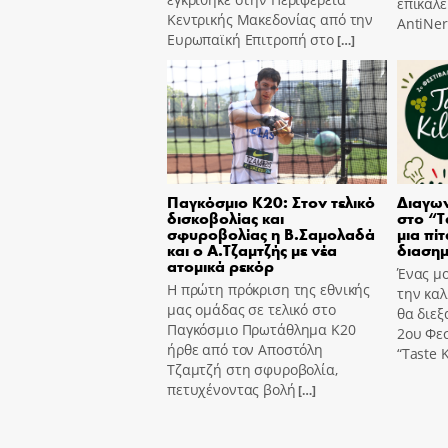
επικαλε
Κεντρικής Μακεδονίας από την
AntiNer
Ευρωπαϊκή Επιτροπή στο
[…]
Παγκόσμιο Κ20: Στον τελικό
Διαγων
δισκοβολίας και
στο “T
σφυροβολίας η Β.Σαμολαδά
μια πίτ
και ο Α.Τζαμτζής με νέα
διασημ
ατομικά ρεκόρ
Ένας μο
Η πρώτη πρόκριση της εθνικής
την καλ
μας ομάδας σε τελικό στο
θα διεξ
Παγκόσμιο Πρωτάθλημα Κ20
2ου Φε
ήρθε από τον Αποστόλη
“Taste K
Τζαμτζή στη σφυροβολία,
πετυχένοντας βολή
[…]