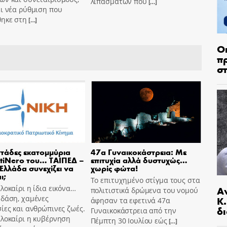
λιπασμάτων που
[…]
ι νέα ρύθμιση που
θηκε στη
[…]
Ο
π
σ
τάδες εκατομμύρια
47α Γυναικοκάστρεια: Με
tiNero του… ΤΑΙΠΕΔ –
επιτυχία αλλά δυστυχώς…
 Ελλάδα συνεχίζει να
χωρίς φώτα!
ι;
Το επιτυχημένο στίγμα τους στα
λοκαίρι η ίδια εικόνα…
Α
πολιτιστικά δρώμενα του νομού
 δάση, χαμένες
Κ
άφησαν τα εφετινά 47α
ίες και ανθρώπινες ζωές.
δι
Γυναικοκάστρεια από την
αλοκαίρι η κυβέρνηση
Πέμπτη 30 Ιουλίου εώς
[…]