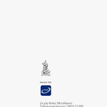
2ο χλμ Κιλκίς Μεταλλικού
Τηλεφωνικό κέντρο: 23410 22 900