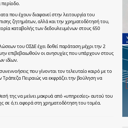
 περίοδο.
ατα που έχουν διαφανεί στην λειτουργία του
ισης ζητημάτων, αλλά και την χρηματοδότησή του,
πορία καταβολής των δεδουλευμένων στους 650
ηλώσεων του ΟΣΔΕ έχει δοθεί παράταση μέχρι την 2
α μην επιβεβαιωθούν οι ανησυχίες που υπάρχουν στους
ν ιδίων.
 συνεννοήσεις που γίνονται τον τελευταίο καιρό με το
ν Τράπεζα Πειραιώς να εκφράζει την βούληση να
εσή της να μείνει μακρυά από «υπηρεσίες» αυτού του
της σε ό,τι αφορά στη χρηματοδότηση του τομέα.