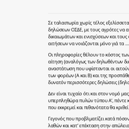
Σε ταλαιπωρία χωρίς τέλος εξελίσσετα
δηλώσεων ΟΣΔΕ, με τους αγρότες να α
δικαιωμάτων και ενισχύσεων και του
αιτήσεων να νοιάζονται μόνο γιά τα 
Οι πληροφορίες θέλουν το κόστος των
αίτηση (αναλόγως των δηλωθέντων δικ
αναστάτωση που υφίστανται οι αιτού
των φορέων (Α και Β) και της προσπά
δυνατόν περισσότερες δηλώσεις (δηλα
Δεν είναι τυχαίο ότι και στον νομό μ
υπερπληθώρα πυλών τύπου Α’, πέντε κ
που εκκρεμεί και πιθανότατα θα κριθεί 
Γεγονός που προβλματίζει κατά πόσο
λαθών και κατ’ επέκταση στην απώλει