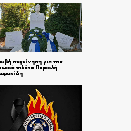
ουβή συγκίνηση για τον
ρωικό πιλότο Περικλή
τεφανίδη