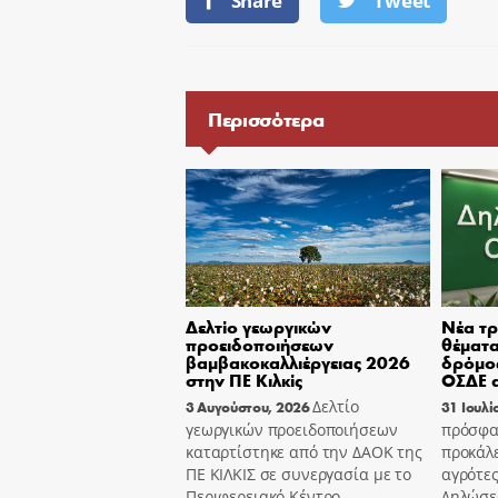
Share
Tweet
Περισσότερα
Δελτίο γεωργικών
Νέα τρ
προειδοποιήσεων
θέματα
βαμβακοκαλλιέργειας 2026
δρόμος
στην ΠΕ Κιλκίς
ΟΣΔΕ α
Δελτίο
3 Αυγούστου, 2026
31 Ιουλί
γεωργικών προειδοποιήσεων
πρόσφα
καταρτίστηκε από την ΔΑΟΚ της
προκάλ
ΠΕ ΚΙΛΚΙΣ σε συνεργασία με το
αγρότες
Περιφερειακό Κέντρο
Δηλώσε