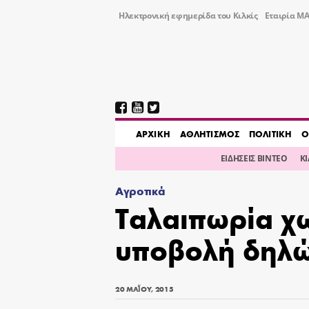
Ηλεκτρονική εφημερίδα του Κιλκίς
Εταιρία ΜΑ
AΡΧΙΚΗ
ΑΘΛΗΤΙΣΜΟΣ
ΠΟΛΙΤΙΚΗ
Ο
ΕΙΔΗΣΕΙΣ ΒΙΝΤΕΟ
Κ
Αγροτικά
Ταλαιπωρία χω
υποβολή δηλ
20 ΜΑΪ́ΟΥ, 2015