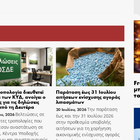
Fr
μ
οπολογία διευθετεί
Παράταση έως 31 Ιουλίου
τ
 των ΚΥΔ, ανοίγει ο
αιτήσεων ενίσχυσης αγοράς
 για τις δηλώσεις
λιπασμάτων
πό τη Δευτέρα
Την παράταση
20 Ιουλίου, 2026
Βελτιώσεις σε
ου, 2026
έως και την 31 Ιουλίου 2026
τες τροπολογίες που
στην προθεσμία υποβολής
εσαν αναστάτωση σε
αιτήσεων για τη χορήγηση
, Κέντρα Υποδοχής
οικονομικής ενίσχυσης αγοράς
ων και συνεταιρισμούς,