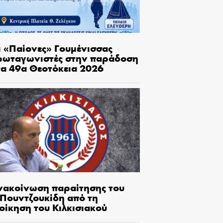
ι «Παίονες» Γουμένισσας
ρωταγωνιστές στην παράδοση
τα 49α Θεοτόκεια 2026
νακοίνωση παραίτησης του
.Πουντζουκίδη από τη
οίκηση του Κιλκισιακού