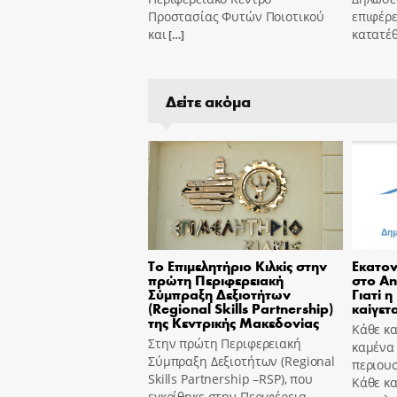
Προστασίας Φυτών Ποιοτικού
επιφέρε
και
κατατέ
[…]
Δείτε ακόμα
Το Επιμελητήριο Κιλκίς στην
Εκατον
πρώτη Περιφερειακή
στο An
Σύμπραξη Δεξιοτήτων
Γιατί η
(Regional Skills Partnership)
καίγετα
της Κεντρικής Μακεδονίας
Κάθε κα
Στην πρώτη Περιφερειακή
καμένα
Σύμπραξη Δεξιοτήτων (Regional
περιουσ
Skills Partnership –RSP), που
Κάθε κ
εγκρίθηκε στην Περιφέρεια