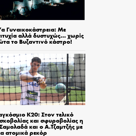
7α Γυναικοκάστρεια: Με
πιτυχία αλλά δυστυχώς… χωρίς
ώτα το Βυζαντινό κάστρο!
αγκόσμιο Κ20: Στον τελικό
ισκοβολίας και σφυροβολίας η
Σαμολαδά και ο Α.Τζαμτζής με
έα ατομικά ρεκόρ