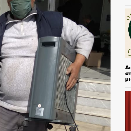
Δ
στ
μι