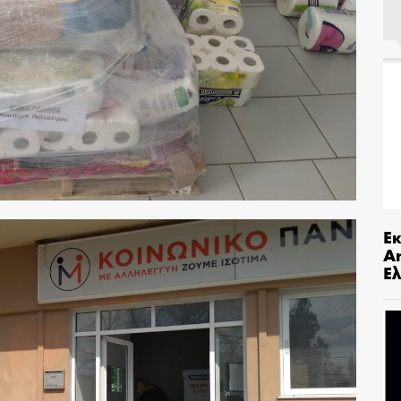
Ε
An
Ελ