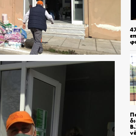
4
ε
φ
Π
δ
Β.
ν