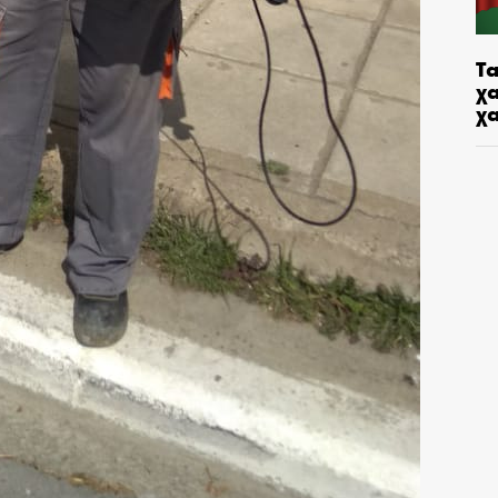
Τα
χα
χ