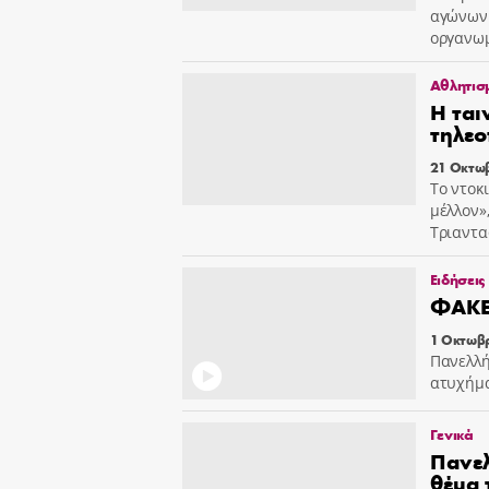
αγώνων 
οργανωμ
Αθλητισ
Η ται
τηλεο
21 Οκτωβ
Το ντοκ
μέλλον»
Τριαντα
Ειδήσεις
ΦΑΚΕ
1 Οκτωβρ
Πανελλή
ατυχήμ
Γενικά
Πανελ
θέμα 