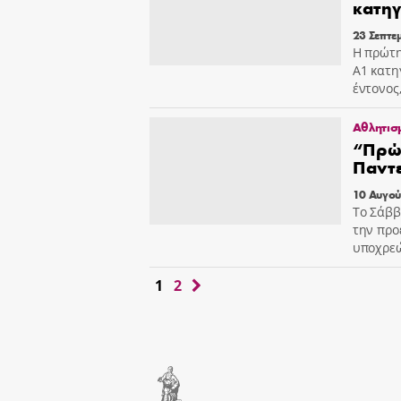
κατηγ
23 Σεπτε
Η πρώτη
Α1 κατη
έντονος
Αθλητισ
“Πρώτ
Παντ
10 Αυγού
Το Σάββ
την προ
υποχρε
1
2