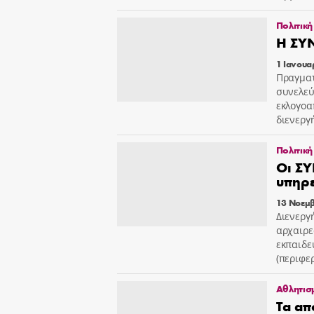
Πολιτική
Η ΣΥ
1 Ιανουα
Πραγματ
συνελεύ
εκλογοα
διενεργ
Πολιτική
Οι ΣΥ
υπηρε
13 Νοεμβ
Διενεργ
αρχαιρε
εκπαιδε
(περιφε
Αθλητισ
Τα απ