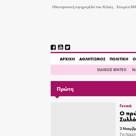
Ηλεκτρονική εφημερίδα του Κιλκίς
Εταιρία ΜΑ
AΡΧΙΚΗ
ΑΘΛΗΤΙΣΜΟΣ
ΠΟΛΙΤΙΚΗ
Ο
ΕΙΔΗΣΕΙΣ ΒΙΝΤΕΟ
Κ
Πρώτη
Γενικά
Ο πρώ
Συλλό
2 Νοεμβρ
Το πρώτ