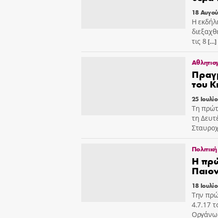
18 Αυγού
Η εκδήλ
διεξαχθ
τις 8
[…]
Αθλητισ
Πραγ
του Κ
25 Ιουλί
Τη πρώτ
τη Δευτ
Σταυροχ
Πολιτική
Η πρ
Παιον
18 Ιουλί
Την πρώ
4.7.17 
Οργάνωσ