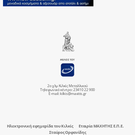
2ο χλμ Κιλκίς Μεταλλικού
Τηλεφωνικό κέντρο: 23410 22 900
E-mail:
kilkis@maxitis.gr
Ηλεκτρονική εφημερίδα του Κιλκίς
Εταιρία ΜΑΧΗΤΗΣ Ε.Π.Ε.
Σταύρος Ορφανίδης