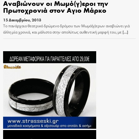
Αναβιώνουν οι Μωμό(γ)εροι την
Πρωτοχρονιά στον Αγιο Μάρκο
15 Δεκεμβρίου, 2013
Το πανάρχαιο θεατρικό δρώμενο δρόμου των Μωμό(γ)ερων αναβιώνει γιά
άλλη μία χρονιά, και μάλιστα στην απολύτως αυθεντική μορφή του, με
[…]