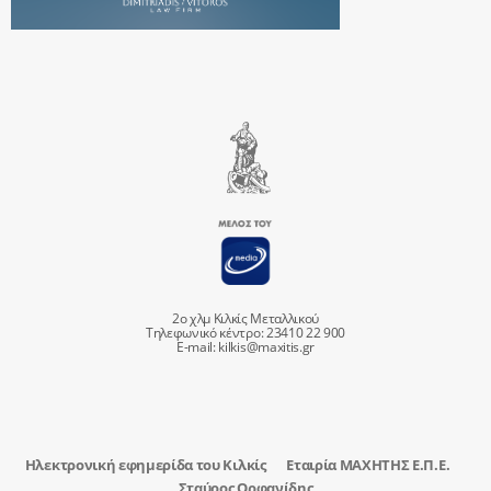
2ο χλμ Κιλκίς Μεταλλικού
Τηλεφωνικό κέντρο: 23410 22 900
E-mail:
kilkis@maxitis.gr
Ηλεκτρονική εφημερίδα του Κιλκίς
Εταιρία ΜΑΧΗΤΗΣ Ε.Π.Ε.
Σταύρος Ορφανίδης