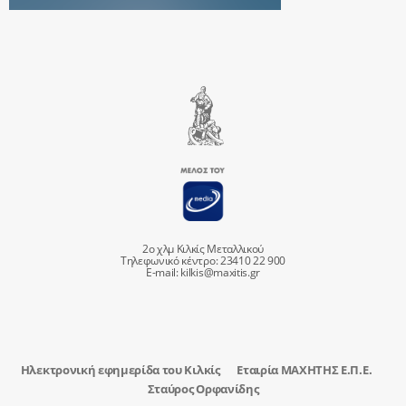
2ο χλμ Κιλκίς Μεταλλικού
Τηλεφωνικό κέντρο: 23410 22 900
E-mail:
kilkis@maxitis.gr
Ηλεκτρονική εφημερίδα του Κιλκίς
Εταιρία ΜΑΧΗΤΗΣ Ε.Π.Ε.
Σταύρος Ορφανίδης