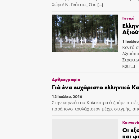
Χώρα! Ν. Γκάτσος Ο κ.
[…]
Γενικά
Ελλην
Αξιού
1 Ιουλίου
Κοντά σ
Αξιούπο
Στρατιω
και
[…]
Αρθρογραφία
Γιά ένα ευχάριστο ελληνικό Κ
13 Ιουλίου, 2016
Στην καρδιά του Καλοκαιριού ζούμε αυτές 
παράπονο, τουλάχιστον μέχρι στιγμής, απ
Κοινωνί
Oι εξ
και φ