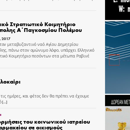
ικό Στρατιωτικό Κοιμητήριο
πολης Α΄Παγκοσμίου Πολέμου
, 2017
τον μεταβυζαντινό ναό Αγίου Δημητρίου
λης, πάνω στον ομώνυμο λόφο, υπάρχει Ελληνικό
τικό Κοιμητήριο πεσόντων στα μέτωπα Ραβινέ
αλοκαίρι
τις ημέρες, και φέτος δεν θα πρέπει να έχουμε
ό
[…]
α
ορμήσεις του κοινωνικού ιατρείου
αρμακείου σε οικισμούς