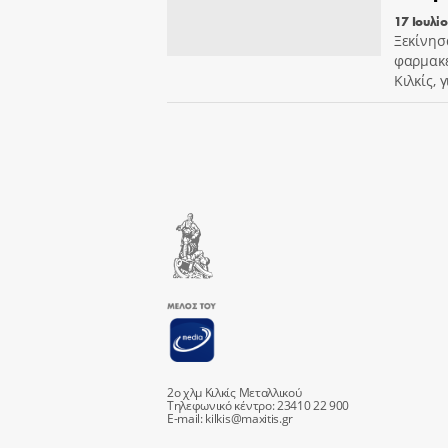
17 Ιουλί
Ξεκίνησ
φαρμακε
Κιλκίς, 
2ο χλμ Κιλκίς Μεταλλικού
Τηλεφωνικό κέντρο: 23410 22 900
E-mail:
kilkis@maxitis.gr