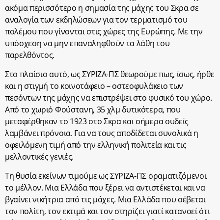
ακόμα περισσότερο η σημασία της μάχης του Σκρα σε
αναλογία των εκδηλώσεων για τον τερματισμό του
πολέμου που γίνονται στις χώρες της Ευρώπης. Με την
υπόσχεση να μην επαναληφθούν τα λάθη του
παρελθόντος.
Στο πλαίσιο αυτό, ως ΣΥΡΙΖΑ-ΠΣ θεωρούμε πως, ίσως, ήρθε
και η στιγμή το κοινοτάφειο – οστεοφυλάκειο των
πεσόντων της μάχης να επιστρέψει στο φυσικό του χώρο.
Από το χωριό Φούστανη, 35 χλμ δυτικότερα, που
μεταφέρθηκαν το 1923 στο Σκρα και σήμερα ουδείς
λαμβάνει πρόνοια. Για να τους αποδίδεται συνολικά η
οφειλόμενη τιμή από την ελληνική πολιτεία και τις
μελλοντικές γενιές.
Τη θυσία εκείνων τιμούμε ως ΣΥΡΙΖΑ-ΠΣ οραματιζόμενοι
το μέλλον. Μια Ελλάδα που ξέρει να αντιστέκεται και να
βγαίνει νικήτρια από τις μάχες. Μια Ελλάδα που σέβεται
τον πολίτη, τον εκτιμά και τον στηρίζει γιατί κατανοεί ότι