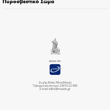
Πυροσβεστικό Σώμα
2ο χλμ Κιλκίς Μεταλλικού
Τηλεφωνικό κέντρο: 23410 22 900
E-mail:
kilkis@maxitis.gr