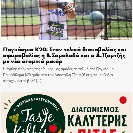
Παγκόσμιο Κ20: Στον τελικό δισκοβολίας και
σφυροβολίας η Β.Σαμολαδά και ο Α.Τζαμτζής
με νέα ατομικά ρεκόρ
Η πρώτη πρόκριση της εθνικής μας ομάδας σε τελικό στο Παγκόσμιο
Πρωτάθλημα Κ20 ήρθε από τον Αποστόλη Τζαμτζή στη σφυροβολία,
πετυχένοντας βολή
[…]