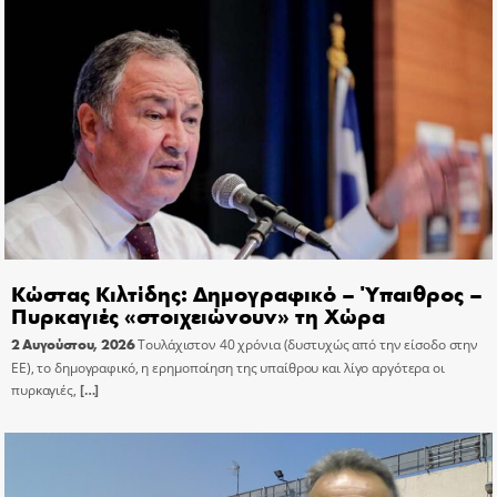
Κώστας Κιλτίδης: Δημογραφικό – Ύπαιθρος –
Πυρκαγιές «στοιχειώνουν» τη Χώρα
2 Αυγούστου, 2026
Τουλάχιστον 40 χρόνια (δυστυχώς από την είσοδο στην
ΕΕ), το δημογραφικό, η ερημοποίηση της υπαίθρου και λίγο αργότερα οι
πυρκαγιές,
[…]