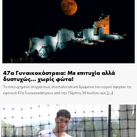
47α Γυναικοκάστρεια: Με επιτυχία αλλά
δυστυχώς… χωρίς φώτα!
Το επιτυχημένο στίγμα τους στα πολιτιστικά δρώμενα του νομού άφησαν τα
εφετινά 47α Γυναικοκάστρεια από την Πέμπτη 30 Ιουλίου εώς
[…]