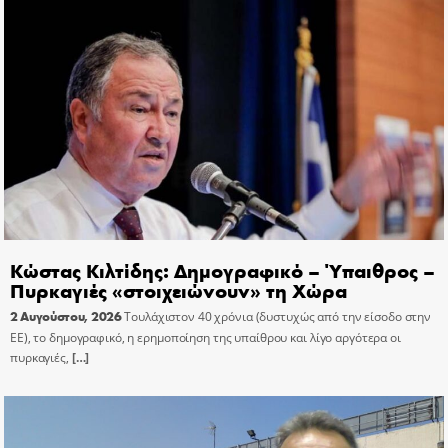
Κώστας Κιλτίδης: Δημογραφικό – Ύπαιθρος –
Πυρκαγιές «στοιχειώνουν» τη Χώρα
2 Αυγούστου, 2026
Τουλάχιστον 40 χρόνια (δυστυχώς από την είσοδο στην
ΕΕ), το δημογραφικό, η ερημοποίηση της υπαίθρου και λίγο αργότερα οι
πυρκαγιές,
[…]