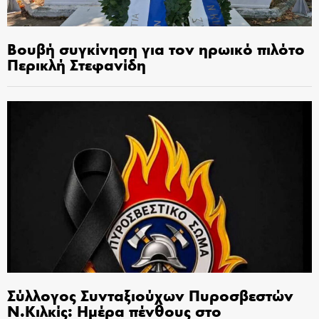
Βουβή συγκίνηση για τον ηρωικό πιλότο
Περικλή Στεφανίδη
Σύλλογος Συνταξιούχων Πυροσβεστών
Ν.Κιλκίς: Ημέρα πένθους στο