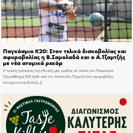
Παγκόσμιο Κ20: Στον τελικό δισκοβολίας και
σφυροβολίας η Β.Σαμολαδά και ο Α.Τζαμτζής
με νέα ατομικά ρεκόρ
Η πρώτη πρόκριση της εθνικής μας ομάδας σε τελικό στο Παγκόσμιο
Πρωτάθλημα Κ20 ήρθε από τον Αποστόλη Τζαμτζή στη σφυροβολία,
πετυχένοντας βολή
[…]