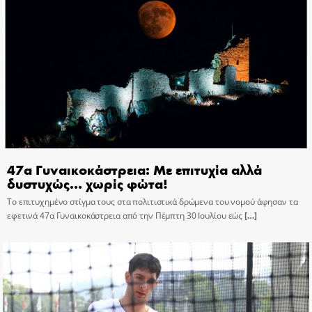
47α Γυναικοκάστρεια: Με επιτυχία αλλά
δυστυχώς… χωρίς φώτα!
Το επιτυχημένο στίγμα τους στα πολιτιστικά δρώμενα του νομού άφησαν τα
εφετινά 47α Γυναικοκάστρεια από την Πέμπτη 30 Ιουλίου εώς
[…]