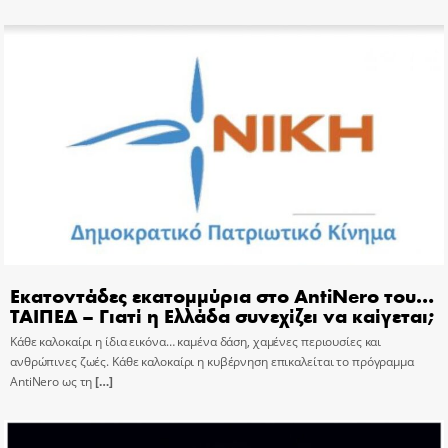
Εκατοντάδες εκατομμύρια στο AntiNero του…
ΤΑΙΠΕΔ – Γιατί η Ελλάδα συνεχίζει να καίγεται;
Κάθε καλοκαίρι η ίδια εικόνα… καμένα δάση, χαμένες περιουσίες και
ανθρώπινες ζωές. Κάθε καλοκαίρι η κυβέρνηση επικαλείται το πρόγραμμα
AntiNero ως τη
[…]