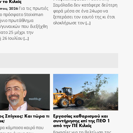
 το Κιλκίς
Σαμόλαδα δεν κατάφερε δεύτερη
Για τις πρωτιές
στου, 2026
φορά μέσα σε ένα 24ωρο να
ο πρόσφατο Stoiximan
ξεπεράσει τον εαυτό της κι έτσι
ήνιο πρωτάθλημα
ολοκλήρωσε τον
[…]
/γυναικών που διεξήχθη
ατο 25 μέχρι την
 26 Ιουλίου
[…]
ς Σπίγκος: Και τώρα τι
Εργασίες καθαρισμού και
ε;
συντήρησης επί της ΠΕΟ 1
από την ΠΕ Κιλκίς
ώρα κάμποσο καιρό που
Εργασίες για τη βελτίωση της