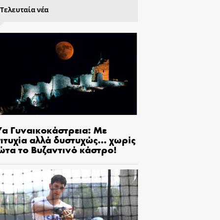
Τελευταία νέα
7α Γυναικοκάστρεια: Με
πιτυχία αλλά δυστυχώς… χωρίς
ώτα το Βυζαντινό κάστρο!