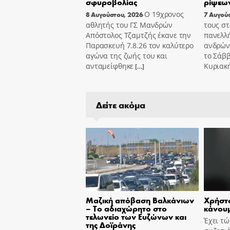
σφυροβολίας
ρίψεων
Ο 19χρονος
8 Αυγούστου, 2026
7 Αυγού
αθλητής του ΓΣ Μανδρών
τους στ
Απόστολος Τζαμτζής έκανε την
πανελλ
Παρασκευή 7.8.26 τον καλύτερο
ανδρών
αγώνα της ζωής του και
το Σάββ
ανταμείφθηκε
Κυριακή
[…]
Δείτε ακόμα
Μαζική απόβαση Βαλκάνιων
Χρήστο
– Το αδιαχώρητο στο
κάνουμ
τελωνείο των Ευζώνων και
Έχει τ
της Δοϊράνης