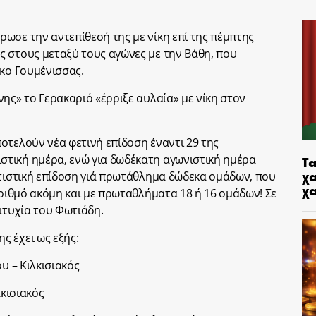
ωσε την αντεπίθεσή της με νίκη επί της πέμπτης
 στους μεταξύ τους αγώνες με την Βάθη, που
ικο Γουμένισσας.
ης» το Γερακαριό «έρριξε αυλαία» με νίκη στον
οτελούν νέα φετινή επίδοση έναντι 29 της
Τα
τική ημέρα, ενώ για δωδέκατη αγωνιστική ημέρα
χα
ατιστική επίδοση γιά πρωτάθλημα δώδεκα ομάδων, που
χ
αριθμό ακόμη και με πρωταθλήματα 18 ή 16 ομάδων! Σε
ιτυχία του Φωτιάδη.
 έχει ως εξής:
υ – Κιλκισιακός
λκισιακός