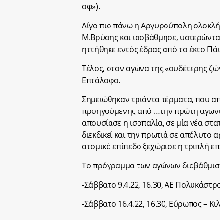
οφ»).
Λίγο πιο πάνω η Αργυρούπολη ολοκλήρ
Μ.Βρύσης και ισοβάθμησε, υστερώντας
ηττήθηκε εντός έδρας από το έκτο Πά
Τέλος, στον αγώνα της «ουδέτερης ζών
Επτάλοφο.
Σημειώθηκαν τριάντα τέρματα, που απ
προηγούμενης από …την πρώτη αγωνισ
απουσίασε η ισοπαλία, σε μία νέα στ
διεκδικεί και την πρωτιά σε απόλυτο 
ατομικό επίπεδο ξεχώρισε η τριπλή επ
Το πρόγραμμα των αγώνων διαβάθμισης
-Σάββατο 9.4.22, 16.30, ΑΕ Πολυκάστρο
-Σάββατο 16.4.22, 16.30, Εύρωπος – Κι