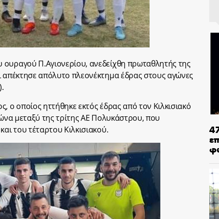
 ουραγού Π.Αγιονερίου, ανεδείχθη πρωταθλητής της
αι απέκτησε απόλυτο πλεονέκτημα έδρας στους αγώνες
).
ς, ο οποίος ηττήθηκε εκτός έδρας από τον Κιλκισιακό
γώνα μεταξύ της τρίτης ΑΕ Πολυκάστρου, που
4
και του τέταρτου Κιλκισιακού.
ε
φ