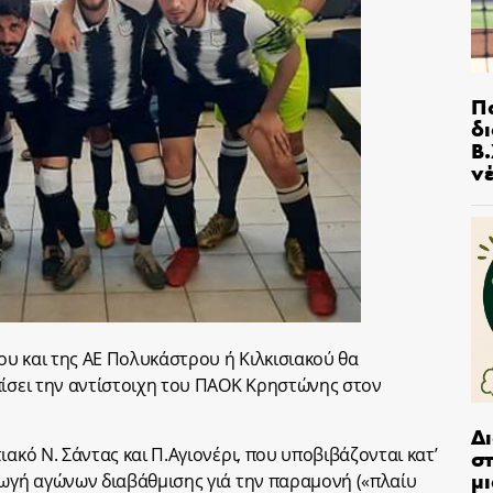
Π
δ
Β.
ν
υ και της ΑΕ Πολυκάστρου ή Κιλκισιακού θα
πίσει την αντίστοιχη του ΠΑΟΚ Κρηστώνης στον
Δ
ιακό Ν. Σάντας και Π.Αγιονέρι, που υποβιβάζονται κατ’
στ
μι
γωγή αγώνων διαβάθμισης γιά την παραμονή («πλαίυ