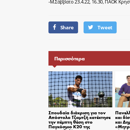
-Μ.Σάββατο 23.4.22, 16.30, ΠΑΟΚ Κρη
Share
Tweet
Περισσότερα
Σπουδαία διάκριση για τον
Πανελλ
Απόστολο Τζαμτζή κατέκτησε
και δί
την πέμπτη θέση στο
και Δη
Παγκόσμιο Κ20 της
«Μητρ