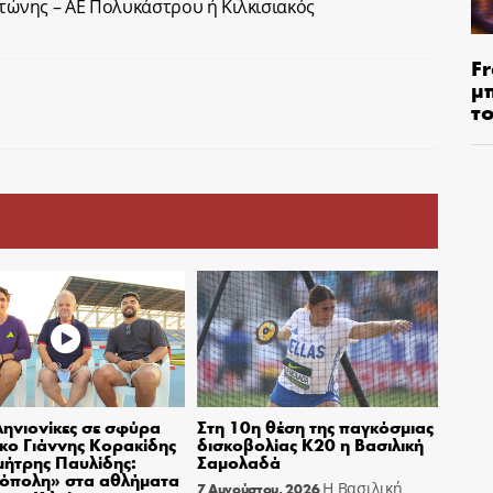
στώνης – ΑΕ Πολυκάστρου ή Κιλκισιακός
Fr
μ
τ
ηνιονίκες σε σφύρα
Στη 10η θέση της παγκόσμιας
σκο Γιάννης Κορακίδης
δισκοβολίας Κ20 η Βασιλική
μήτρης Παυλίδης:
Σαμολαδά
όπολη» στα αθλήματα
Η Βασιλική
7 Αυγούστου, 2026