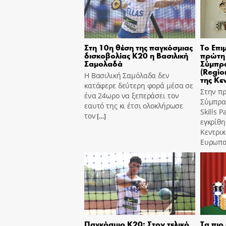
Στη 10η θέση της παγκόσμιας
Το Επι
δισκοβολίας Κ20 η Βασιλική
πρώτη 
Σαμολαδά
Σύμπρα
(Region
Η Βασιλική Σαμόλαδα δεν
της Κε
κατάφερε δεύτερη φορά μέσα σε
Στην π
ένα 24ωρο να ξεπεράσει τον
Σύμπραξ
εαυτό της κι έτσι ολοκλήρωσε
Skills 
τον
[…]
εγκρίθη
Κεντρι
Ευρωπα
Παγκόσμιο Κ20: Στον τελικό
Τα πιο