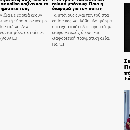
σε online καζίνο και τα
reload μπόνους: Ποια η
ηριστικά τους
διαφορά για τον παίκτη
νίδια με χαρτιά έχουν
Τα μπόνους είναι παντού στα
ωριστή θέση στον κόσμο
online καζίνο. Κάθε πλατφόρμα
ine καζίνο. Δεν
υπόσχεται κάτι διαφορετικό, με
ονται μόνο σε παίκτες
διαφορετικούς όρους και
χνουν
διαφορετική πραγματική αξία.
[…]
Για
[…]
Σ
Π
π
Σ