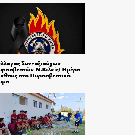
ύλλογος Συνταξιούχων
υροσβεστών Ν.Κιλκίς: Ημέρα
ένθους στο Πυροσβεστικό
ώμα