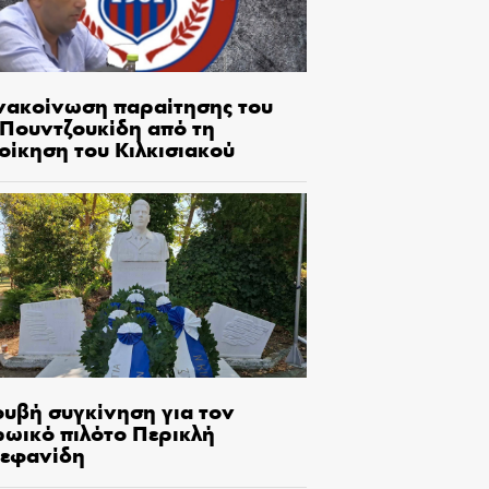
νακοίνωση παραίτησης του
.Πουντζουκίδη από τη
οίκηση του Κιλκισιακού
ουβή συγκίνηση για τον
ρωικό πιλότο Περικλή
τεφανίδη