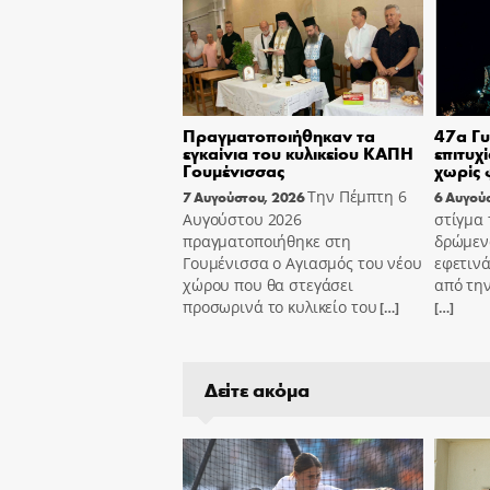
Πραγματοποιήθηκαν τα
47α Γυ
εγκαίνια του κυλικείου ΚΑΠΗ
επιτυχ
Γουμένισσας
χωρίς 
Την Πέμπτη 6
7 Αυγούστου, 2026
6 Αυγού
Αυγούστου 2026
στίγμα 
πραγματοποιήθηκε στη
δρώμεν
Γουμένισσα ο Αγιασμός του νέου
εφετινά
χώρου που θα στεγάσει
από την
προσωρινά το κυλικείο του
[…]
[…]
Δείτε ακόμα