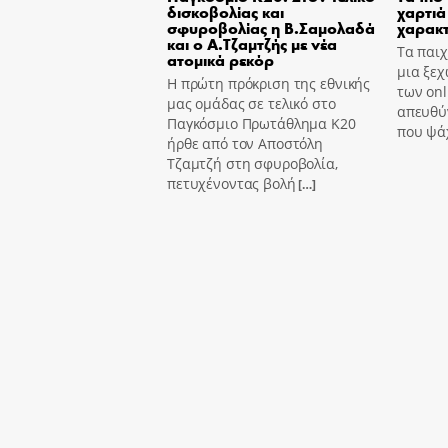
δισκοβολίας και
χαρτιά 
σφυροβολίας η Β.Σαμολαδά
χαρακτ
και ο Α.Τζαμτζής με νέα
Τα παιχ
ατομικά ρεκόρ
μια ξεχ
Η πρώτη πρόκριση της εθνικής
των onl
μας ομάδας σε τελικό στο
απευθύν
Παγκόσμιο Πρωτάθλημα Κ20
που ψά
ήρθε από τον Αποστόλη
Τζαμτζή στη σφυροβολία,
πετυχένοντας βολή
[…]