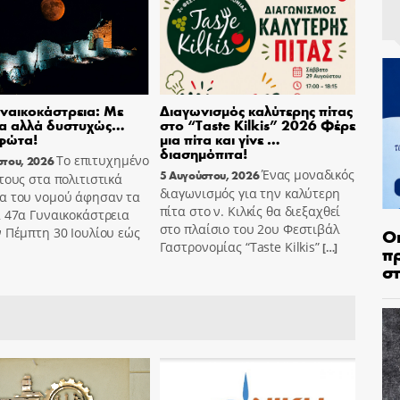
ναικοκάστρεια: Με
Διαγωνισμός καλύτερης πίτας
ία αλλά δυστυχώς…
στο “Taste Kilkis” 2026 Φέρε
φώτα!
μια πίτα και γίνε …
διασημόπιτα!
Το επιτυχημένο
στου, 2026
Ένας μοναδικός
5 Αυγούστου, 2026
τους στα πολιτιστικά
διαγωνισμός για την καλύτερη
α του νομού άφησαν τα
πίτα στο ν. Κιλκίς θα διεξαχθεί
 47α Γυναικοκάστρεια
στο πλαίσιο του 2ου Φεστιβάλ
Ο
 Πέμπτη 30 Ιουλίου εώς
Γαστρονομίας “Taste Kilkis”
[…]
π
σ