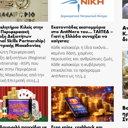
Α
μελητήριο Κιλκίς στην
Εκατοντάδες εκατομμύρια
Περιφερειακή
στο AntiNero του… ΤΑΙΠΕΔ –
Κ
ξη Δεξιοτήτων
Γιατί η Ελλάδα συνεχίζει να
δι
al Skills Partnership)
καίγεται;
ντρικής Μακεδονίας
Κάθε καλοκαίρι η ίδια εικόνα…
ρώτη Περιφερειακή
καμένα δάση, χαμένες
η Δεξιοτήτων (Regional
περιουσίες και ανθρώπινες ζωές.
Partnership –RSP), που
Κάθε καλοκαίρι η κυβέρνηση
κε στην Περιφέρεια
επικαλείται το πρόγραμμα
κής Μακεδονίας από την
AntiNero ως τη
[…]
ϊκή Επιτροπή στο
[…]
Β
η
Σ
 δημοφιλή παιχνίδια με
Free spins, cashback και