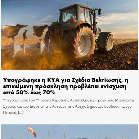
Υπογράφηκε η ΚΥΑ για Σχέδια Βελτίωσης, η
επικείμενη πρόσκληση προβλέπει ενίσχυση
από 50% έως 70%
Υπεγράφη από τον Υπουργό Αγροτικής Ανάπτυξης και Τροφίμων, Μαργαρίτη
Σχοινά, και τον Διοικητή της Ανεξάρτητης Αρχής Δημοσίων Εσόδων, Γιώργο
Πιτσιλή,
[…]