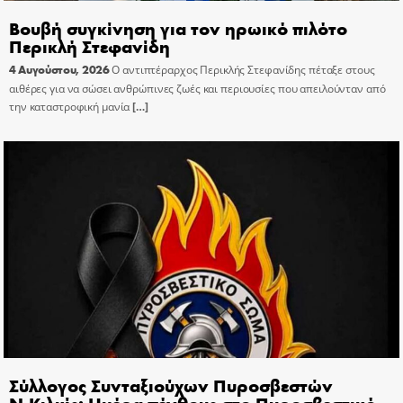
Βουβή συγκίνηση για τον ηρωικό πιλότο
Περικλή Στεφανίδη
4 Αυγούστου, 2026
Ο αντιπτέραρχος Περικλής Στεφανίδης πέταξε στους
αιθέρες για να σώσει ανθρώπινες ζωές και περιουσίες που απειλούνταν από
την καταστροφική μανία
[…]
Σύλλογος Συνταξιούχων Πυροσβεστών
Ν.Κιλκίς: Ημέρα πένθους στο Πυροσβεστικό