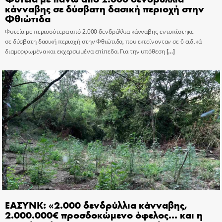
κάνναβης σε δύσβατη δασική περιοχή στην
Φθιώτιδα
Φυτεία με περισσότερα από 2.000 δενδρύλλια κάνναβης εντοπίστηκε
σε δύσβατη δασική περιοχή στην Φθιώτιδα, που εκτείνονταν σε 6 ειδικά
διαμορφωμένα και εκχερσωμένα επίπεδα. Για την υπόθεση
[…]
ΕΑΣΥΝΚ: «2.000 δενδρύλλια κάνναβης,
2.000.000€ προσδοκώμενο όφελος… και η