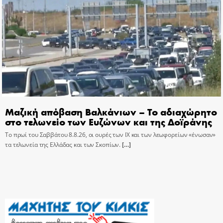
Μαζική απόβαση Βαλκάνιων – Το αδιαχώρητο
στο τελωνείο των Ευζώνων και της Δοϊράνης
Το πρωί του Σαββάτου 8.8.26, οι ουρές των ΙΧ και των λεωφορείων «ένωσαν»
τα τελωνεία της Ελλάδας και των Σκοπίων.
[…]