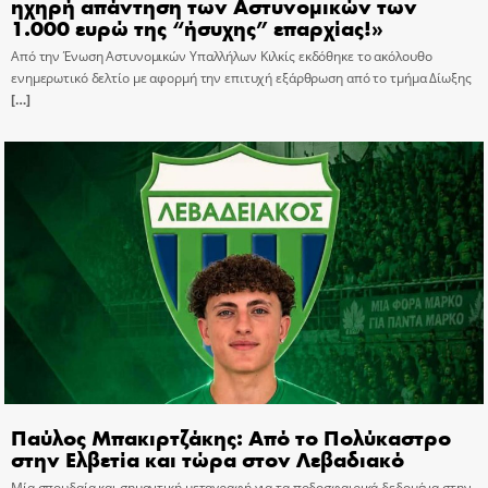
ηχηρή απάντηση των Αστυνομικών των
1.000 ευρώ της “ήσυχης” επαρχίας!»
Από την Ένωση Αστυνομικών Υπαλλήλων Κιλκίς εκδόθηκε το ακόλουθο
ενημερωτικό δελτίο με αφορμή την επιτυχή εξάρθρωση από το τμήμα Δίωξης
[…]
Παύλος Μπακιρτζάκης: Από το Πολύκαστρο
στην Ελβετία και τώρα στον Λεβαδιακό
Μία σπουδαία και σημαντική μεταγραφή για τα ποδοσφαιρικά δεδομένα στην