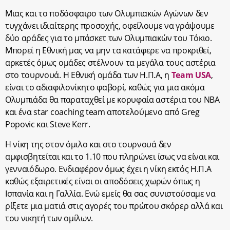
Μιας και το ποδόσφαιρο των Ολυμπιακών Αγώνων δεν
τυγχάνει ιδιαίτερης προσοχής, οφείλουμε να γράψουμε
δύο αράδες για το μπάσκετ των Ολυμπιακών του Τόκιο.
Μπορεί η Εθνική μας να μην τα κατάφερε να προκριθεί,
αρκετές όμως ομάδες στέλνουν τα μεγάλα τους αστέρια
στο τουρνουά. Η Εθνική ομάδα των Η.Π.Α, η
Team USA
,
είναι το αδιαφιλονίκητο φαβορί, καθώς για μια ακόμα
Ολυμπιάδα θα παραταχθεί με κορυφαία αστέρια του ΝΒΑ
και ένα star coaching team αποτελούμενο από Greg
Popovic και Steve Kerr.
Η νίκη της στον όμιλο και στο τουρνουά δεν
αμφισβητείται και το 1.10 που πληρώνει ίσως να είναι και
γενναιόδωρο. Ενδιαφέρον όμως έχει η νίκη εκτός Η.Π.Α
καθώς εξαιρετικές είναι οι αποδόσεις χωρών όπως η
Ισπανία και η Γαλλία. Ενώ εμείς θα σας συνιστούσαμε να
ρίξετε μια ματιά στις αγορές του πρώτου σκόρερ αλλά και
του νικητή των ομίλων.