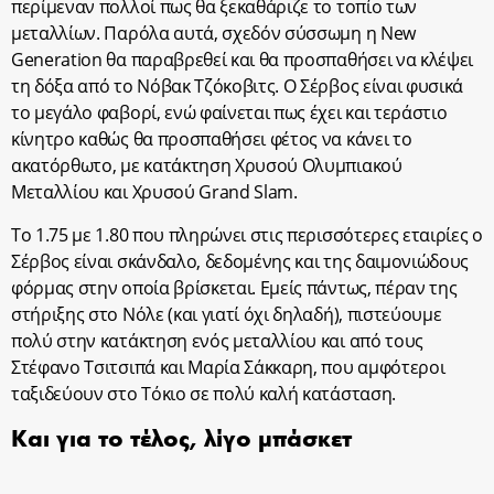
περίμεναν πολλοί πως θα ξεκαθάριζε το τοπίο των
μεταλλίων. Παρόλα αυτά, σχεδόν σύσσωμη η New
Generation θα παραβρεθεί και θα προσπαθήσει να κλέψει
τη δόξα από το Νόβακ Τζόκοβιτς. Ο Σέρβος είναι φυσικά
το μεγάλο φαβορί, ενώ φαίνεται πως έχει και τεράστιο
κίνητρο καθώς θα προσπαθήσει φέτος να κάνει το
ακατόρθωτο, με κατάκτηση Χρυσού Ολυμπιακού
Μεταλλίου και Χρυσού Grand Slam.
Το 1.75 με 1.80 που πληρώνει στις περισσότερες εταιρίες ο
Σέρβος είναι σκάνδαλο, δεδομένης και της δαιμονιώδους
φόρμας στην οποία βρίσκεται. Εμείς πάντως, πέραν της
στήριξης στο Νόλε (και γιατί όχι δηλαδή), πιστεύουμε
πολύ στην κατάκτηση ενός μεταλλίου και από τους
Στέφανο Τσιτσιπά και Μαρία Σάκκαρη, που αμφότεροι
ταξιδεύουν στο Τόκιο σε πολύ καλή κατάσταση.
Και για το τέλος, λίγο μπάσκετ