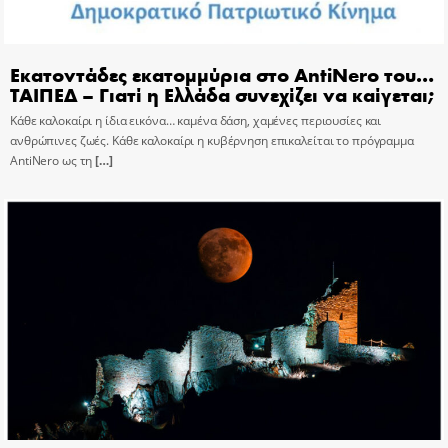
Εκατοντάδες εκατομμύρια στο AntiNero του…
ΤΑΙΠΕΔ – Γιατί η Ελλάδα συνεχίζει να καίγεται;
Κάθε καλοκαίρι η ίδια εικόνα… καμένα δάση, χαμένες περιουσίες και
ανθρώπινες ζωές. Κάθε καλοκαίρι η κυβέρνηση επικαλείται το πρόγραμμα
AntiNero ως τη
[…]