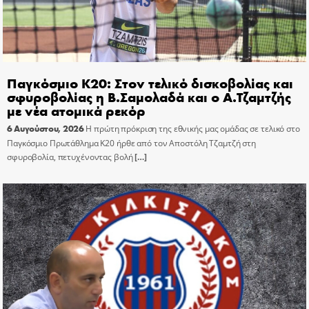
Παγκόσμιο Κ20: Στον τελικό δισκοβολίας και
σφυροβολίας η Β.Σαμολαδά και ο Α.Τζαμτζής
με νέα ατομικά ρεκόρ
6 Αυγούστου, 2026
Η πρώτη πρόκριση της εθνικής μας ομάδας σε τελικό στο
Παγκόσμιο Πρωτάθλημα Κ20 ήρθε από τον Αποστόλη Τζαμτζή στη
σφυροβολία, πετυχένοντας βολή
[…]