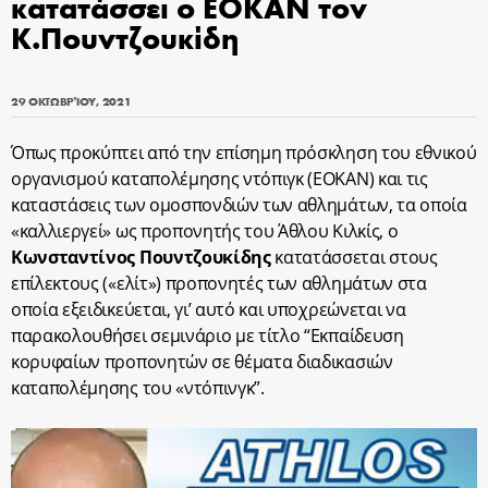
κατατάσσει ο ΕΟΚΑΝ τον
Κ.Πουντζουκίδη
29 ΟΚΤΩΒΡΊΟΥ, 2021
Όπως προκύπτει από την επίσημη πρόσκληση του εθνικού
οργανισμού καταπολέμησης ντόπιγκ (ΕΟΚΑΝ) και τις
καταστάσεις των ομοσπονδιών των αθλημάτων, τα οποία
«καλλιεργεί» ως προπονητής του Άθλου Κιλκίς, ο
Κωνσταντίνος Πουντζουκίδης
κατατάσσεται στους
επίλεκτους («ελίτ») προπονητές των αθλημάτων στα
οποία εξειδικεύεται, γι’ αυτό και υποχρεώνεται να
παρακολουθήσει σεμινάριο με τίτλο “Εκπαίδευση
κορυφαίων προπονητών σε θέματα διαδικασιών
καταπολέμησης του «ντόπινγκ”.