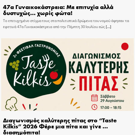
47α Γυναικοκάστρεια: Με επιτυχία αλλά
δυστυχώς… χωρίς φώτα!
Το επιτυχημένο στίγμα τους στα πολιτιστικά δρώμενα του νομού άφησαν τα
εφετινά 47α Γυναικοκάστρεια από την Πέμπτη 30 Ιουλίου εώς
[…]
Διαγωνισμός καλύτερης πίτας στο “Taste
Kilkis” 2026 Φέρε μια πίτα και γίνε …
διασημόπιτα!