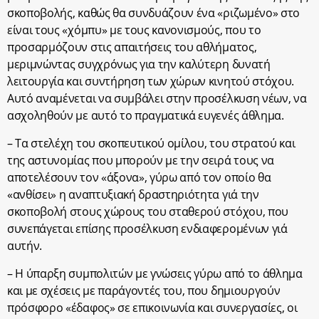
σκοποβολής, καθώς θα συνδυάζουν ένα «ριζωμένο» στο
είναι τους «χόμπυ» με τους κανονισμούς, που το
προσαρμόζουν στις απαιτήσεις του αθλήματος,
μεριμνώντας συγχρόνως για την καλύτερη δυνατή
λειτουργία και συντήρηση των χώρων κινητού στόχου.
Αυτό αναμένεται να συμβάλει στην προσέλκυση νέων, να
ασχοληθούν με αυτό το πραγματικά ευγενές άθλημα.
– Τα στελέχη του σκοπευτικού ομίλου, του στρατού και
της αστυνομίας που μπορούν με την σειρά τους να
αποτελέσουν τον «άξονα», γύρω από τον οποίο θα
«ανθίσει» η αναπτυξιακή δραστηριότητα γιά την
σκοποβολή στους χώρους του σταθερού στόχου, που
συνεπάγεται επίσης προσέλκυση ενδιαφερομένων γιά
αυτήν.
– Η ύπαρξη συμπολιτών με γνώσεις γύρω από το άθλημα
και με σχέσεις με παράγοντές του, που δημιουργούν
πρόσφορο «έδαφος» σε επικοινωνία και συνεργασίες, οι