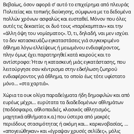
Βεβαίως, όσον αφορά σ’ αυτό το επιχείρημα από πλευράς
Πολιτείας και τοπικής διοίκησης, σύμφωνα με τα δεδομένα
πολλών χρόνων ασφαλώς και ευσταθεί. Μόνον που όλες
αυτές τις δεκαετίες οι δυό τους «παρέκαμπταν» και την
«άλλη όψη του νομίσματος». Ό, τι, δηλαδή, ναι μεν ισχύει
το δεν κατασκευάζω εγκαταστάσεις γιά συγκεκριμένο
άθλημα λόγω ελλείψεως ή μειωμένου ενδιαφέροντος,
πλην όμως έχει παρατηρηθεί κατά καιρούς και το
αντίστροφο: Ήταν η κατασκευή μιάς εγκατάστασης, που
λειτούργησε σαν κέντρισμα στην εδκήλωση ζωηρού
ενδιαφέροντος γιά άθλημα, το οποίο έως τότε υφίστατο
μόνο… «στα χαρτιά».
Χώρια τα ουκ ολίγα παραδείγματα ήδη δημοφιλών και από
ευρέως μέχρι… ευρύτατα τα διαδεδομένων αθλημάτων
(ποδόσφαιρο, αθλοπαιδιές, κλασικός αθλητισμός,
μαχητικά αθλήματα κ.α.) που ύστερα από μακρές
περιόδους στασιμότητας ή ακόμη και… καρκινοβασίας, …
«απογειώθηκαν» και «έγραψαν χρυσές σελίδες», μόλις