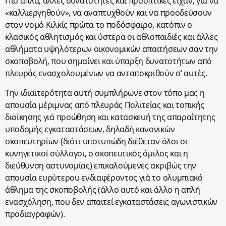
Πιό απλά, άλλες δυνατότητες και προοπτικές είχαν, γιά να
«καλλιεργηθούν», να αναπτυχθούν και να προοδεύσουν
στον νομό Κιλκίς πρώτα το ποδόσφαιρο, κατόπιν ο
κλασικός αθλητισμός και ύστερα οι αθλοπαιδιές και άλλες
αθλήματα υψηλότερων οικονομικών απαιτήσεων σαν την
σκοποβολή, που σημαίνει και ύπαρξη δυνατοτήτων από
πλευράς ενασχολουμένων να ανταποκριθούν σ’ αυτές.
Την ιδιαιτερότητα αυτή συμπλήρωνε στον τόπο μας η
απουσία μέριμνας από πλευράς Πολιτείας και τοπικής
διοίκησης γιά προώθηση και κατασκευή της απαραίτητης
υποδομής εγκαταστάσεων, δηλαδή κανονικών
σκοπευτηρίων (διότι υποτυπώδη διέθεταν όλοι οι
κυνηγετικοί σύλλογοι, ο σκοπευτικός όμιλος και η
διεύθυνση αστυνομίας) επικαλούμενες ακριβώς την
απουσία ευρύτερου ενδιαφέροντος γιά το ολυμπιακό
άθλημα της σκοποβολής (άλλο αυτό και άλλο η απλή
ενασχόληση, που δεν απαιτεί εγκαταστάσεις αγωνιστικών
προδιαγραφών).