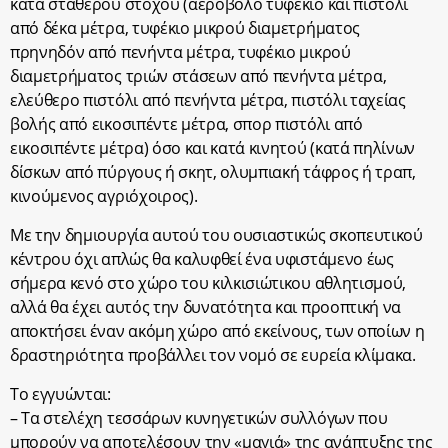
κατά σταθερού στόχου (αεροβόλο τυφέκιο και πιστόλι
από δέκα μέτρα, τυφέκιο μικρού διαμετρήματος
πρηνηδόν από πενήντα μέτρα, τυφέκιο μικρού
διαμετρήματος τριών στάσεων από πενήντα μέτρα,
ελεύθερο πιστόλι από πενήντα μέτρα, πιστόλι ταχείας
βολής από εικοσιπέντε μέτρα, σπορ πιστόλι από
εικοσιπέντε μέτρα) όσο και κατά κινητού (κατά πηλίνων
δίσκων από πύργους ή σκητ, ολυμπιακή τάφρος ή τραπ,
κινούμενος αγριόχοιρος).
Με την δημιουργία αυτού του ουσιαστικώς σκοπευτικού
κέντρου όχι απλώς θα καλυφθεί ένα υφιστάμενο έως
σήμερα κενό στο χώρο του κιλκισιώτικου αθλητισμού,
αλλά θα έχει αυτός την δυνατότητα και προοπτική να
αποκτήσει έναν ακόμη χώρο από εκείνους, των οποίων η
δραστηριότητα προβάλλει τον νομό σε ευρεία κλίμακα.
Το εγγυώνται:
– Τα στελέχη τεσσάρων κυνηγετικών συλλόγων που
μπορούν να αποτελέσουν την «μαγιά» της ανάπτυξης της