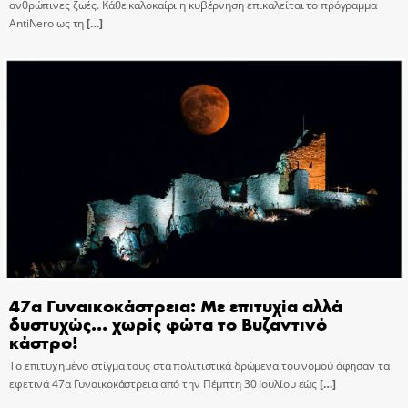
ανθρώπινες ζωές. Κάθε καλοκαίρι η κυβέρνηση επικαλείται το πρόγραμμα
AntiNero ως τη
[…]
47α Γυναικοκάστρεια: Με επιτυχία αλλά
δυστυχώς… χωρίς φώτα το Βυζαντινό
κάστρο!
Το επιτυχημένο στίγμα τους στα πολιτιστικά δρώμενα του νομού άφησαν τα
εφετινά 47α Γυναικοκάστρεια από την Πέμπτη 30 Ιουλίου εώς
[…]