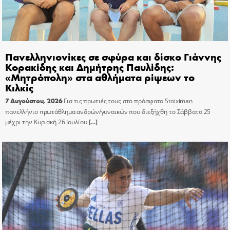
Πανελληνιονίκες σε σφύρα και δίσκο Γιάννης
Κορακίδης και Δημήτρης Παυλίδης:
«Μητρόπολη» στα αθλήματα ρίψεων το
Κιλκίς
7 Αυγούστου, 2026
Για τις πρωτιές τους στο πρόσφατο Stoiximan
πανελλήνιο πρωτάθλημα ανδρών/γυναικών που διεξήχθη το Σάββατο 25
μέχρι την Κυριακή 26 Ιουλίου
[…]