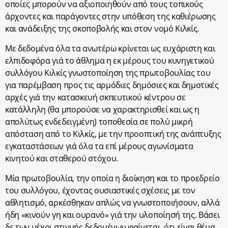
οποίες μπορούν να αξιοποιηθούν από τους τοπικούς
άρχοντες και παράγοντες στην υπόθεση της καθιέρωσης
και ανάδειξης της σκοποβολής και στον νομό Κιλκίς.
Με δεδομένα όλα τα ανωτέρω κρίνεται ως ευχάριστη και
ελπιδοφόρα γιά το άθλημα η εκ μέρους του κυνηγετικού
συλλόγου Κιλκίς γνωστοποίηση της πρωτοβουλίας του
για παρέμβαση προς τις αρμόδιες δημόσιες και δημοτικές
αρχές γιά την κατασκευή σκπευτικού κέντρου σε
κατάλληλη (θα μπορούσε να χαρακτηρισθεί και ως η
απολύτως ενδεδειγμένη) τοποθεσία σε πολύ μικρή
απόσταση από το Κιλκίς, με την προοπτική της ανάπτυξης
εγκαταστάσεων γιά όλα τα επί μέρους αγωνίσματα
κινητού και σταθερού στόχου.
Μία πρωτοβουλία, την οποία η διοίκηση και το προεδρείο
του συλλόγου, έχοντας ουσιαστικές σχέσεις με τον
αθλητισμό, αρκέσθηκαν απλώς να γνωστοποιήσουν, αλλά
ήδη «κινούν γη και ουρανό» γιά την υλοποίησή της. Βάσει
δε των μέχρι στιγμής δεδομένων φαίνεται, ότι είναι θέμα