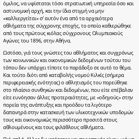
όμιλος, να υφίσταται τόσο στρατιωτική υπηρεσία όσο και
αστυνομική αρχή, και την ίδια στιγμή να μην
«καλλιεργείται» σ’ αυτόν ένα από τα αρχαιότερα
αθλήματα της σύγχρονης εποχής, το οποίο καθιερώθηκε
από τους πρώτους κιόλας σύγχρονους Ολυμπιακούς
Αγώνες του 1896, στην Αθήνα.
Ωστόσο, γιά τους γνώστες του αθλήματος και συγχρόνως
των κοινωνικών και οικονομικών δεδομένων τούτου του
τόπου δεν υπάρχει τίποτε το παράδοξο σε αυτό το θέμα.
Και τούτο διότι από καταβολής νομού Κιλκίς (σήμερα
περιφερειακής ενότητας) ο αθλητισμός του πορεύθηκε
στο πλαίσιο συνθηκών και δεδομένων, που είτε επέβαλαν
είτε ευνόησαν άλλες προτεραιότητες, με «οδηγούς» στην
πορεία της ανάπτυξης και προόδου τα λιγότερο
δαπανηρά στην κατασκευή των υλικοτεχνικών υποδομών
τους και οικονομικώς περισσότερο προσιτά στους
αθλουμένους και τους φιλάθλους αθλήματα.